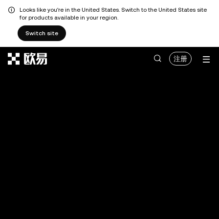
Looks like you're in the United States. Switch to the United States site
for products available in your region.
Switch site
跳转至主要内容
注册