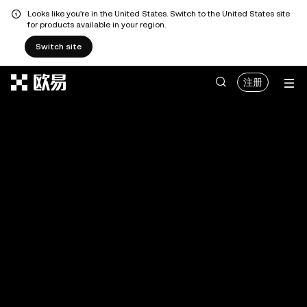
Looks like you're in the United States. Switch to the United States site
for products available in your region.
Switch site
跳转至主要内容
注册