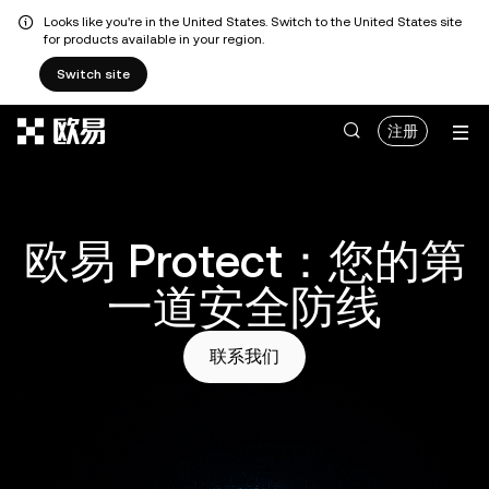
Looks like you're in the United States. Switch to the United States site
for products available in your region.
Switch site
跳转至主要内容
注册
欧易 Protect：您的第
一道安全防线
联系我们