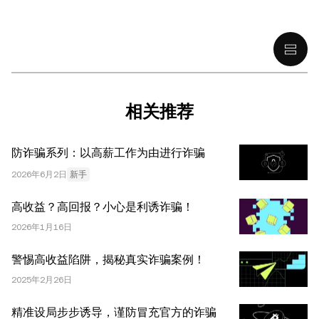
揽；或 (iii) 财务、会计、法律或税务建议。 持有的数字资产
(包括稳定币) 涉及高风险，可能会大幅波动，甚至变得毫无
价值。您应根据自己的财务状况仔细考虑交易或持有数字资
产是否适合您。有关您具体情况的问题，请咨询您的法律/
税务/投资专业人士。本文中出现的信息 (包括市场数据和统
计信息，如果有) 仅供一般参考之用。尽管我们在准备这些
相关推荐
数据和图表时已采取了所有合理的谨慎措施，但对于此处表
达的任何事实错误或遗漏，我们不承担任何责任。 © 2025
防诈骗系列：以高薪工作为由进行诈骗
OKX。本文可以全文复制或分发，也可以使用本文 100 字
或更少的摘录，前提是此类使用是非商业性的。整篇文章的
2026年6月2日
新手
任何复制或分发亦必须突出说明：“本文版权所有 © 2025
高收益？高回报？小心是利诱诈骗！
OKX，经许可使用。”允许的摘录必须引用文章名称并包含
出处，例如“文章名称，[作者姓名 (如适用)]，© 2025
2026年1月16日
OKX”。部分内容可能由人工智能（AI）工具生成或辅助生
警惕高收益陷阱，揭秘真实诈骗案例！
成。不允许对本文进行衍生作品或其他用途。
2025年2月26日
精准设局步步诱导，谨防冒充官方的诈骗