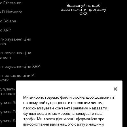
с Ethereum
Відскануйте, щоб
завантажити програму
а Pi Network
OKX
с Solana
с XRP
гнозування ціни
coin
гнозування ціни
ereum
гнозування ціни XRP
гноз щодо ціни Pi
work
купувати
птовалюту
Ми використовуємо файли cookie, щоб дозволити
купити Bitcoin
нашому сайту працювати належним чином,
персоналізувати контент і рекламу, надавати
купити Ethereum
функції соціальних мереж і аналізувати наш
трафік. Ми також ділимося інформацією про
купити Solana
використання вами нашого сайту з нашими