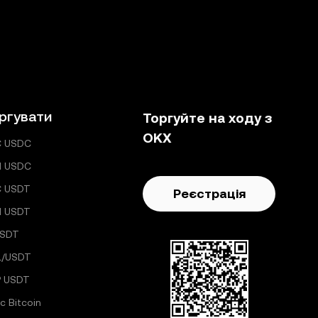
ргувати
Торгуйте на ходу з
OKX
C USDC
H USDC
C USDT
Реєстрація
H USDT
USDT
L/USDT
 USDT
с Bitcoin