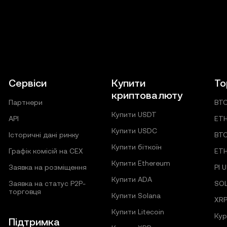
Сервіси
Купити
То
криптовалюту
Партнери
BT
Купити USDT
API
ET
Купити USDC
Історичні дані ринку
BT
Купити біткоїн
Графік комісій на CEX
ET
Купити Ethereum
Заявка на розміщення
PI 
Купити ADA
Заявка на статус P2P-
SO
торговця
Купити Solana
XRP
Купити Litecoin
Кур
Підтримка