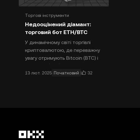
Торгові інструменти
Основи торгівлі
Стратегії
Недооцінений діамант:
торговий бот ETH/BTC
У динамічному світі торгівлі
криптовалютою, де переважну
увагу отримують Bitcoin (BTC) і
Ethereum (ETH), трейдери
32
13 лют. 2025
Початковий
постійно шукають нові способи
максим