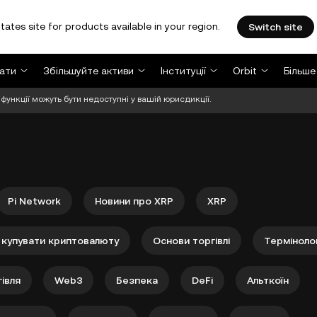
tates site for products available in your region.
Switch site
ати
Збільшуйте активи
Інституції
Orbit
Більше
функції можуть бути недоступні у вашій юрисдикції.
Pi Network
Новини про XRP
XRP
 купувати криптовалюту
Основи торгівлі
Термінолог
івля
Web3
Безпека
DeFi
Альткоїн