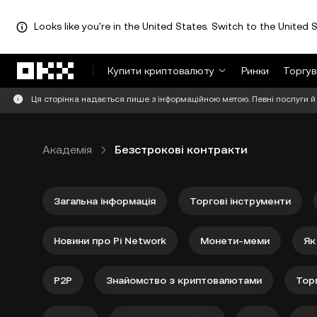
Looks like you're in the United States. Switch to the United S
Перейти до основного вмісту
Купити криптовалюту
Ринки
Торгув
Ця сторінка надається лише з інформаційною метою. Певні послуги й 
Академія
Безстрокові контракти
Загальна інформація
Торгові інструменти
Новини про Pi Network
Монети-меми
Як
P2P
Знайомство з криптовалютами
Торг