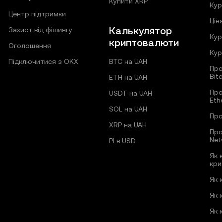
Купити XRP
Кур
Центр підтримки
Цін
Калькулятор
Захист від фішингу
Кур
криптовалюти
Оголошення
Кур
Підключитися з OKX
BTC на UAH
Про
Bit
ETH на UAH
Про
USDT на UAH
Eth
SOL на UAH
Про
XRP на UAH
Про
Net
PI в USD
Як 
кри
Як 
Як 
Як 