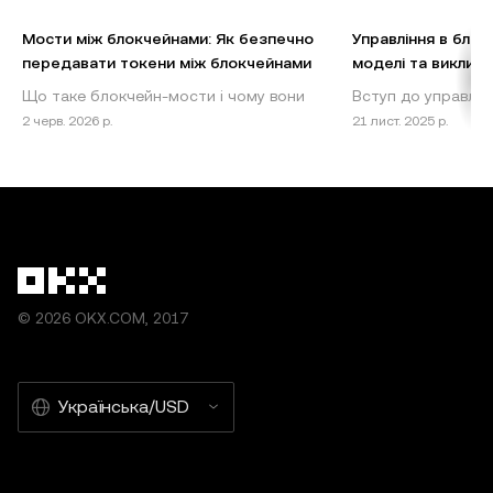
ми не несемо відповідальності за будь-які помилки у
Мости між блокчейнами: Як безпечно
Управління в блок
фактах або упущення в них.
передавати токени між блокчейнами
моделі та виклики
Що таке блокчейн-мости і чому вони
Вступ до управлін
© OKX, 2025. Цю статтю можна відтворювати або
важливі? Блокчейн-мости є важливими
Децентралізовані 
2 черв. 2026 р.
21 лист. 2025 р.
поширювати повністю чи в цитатах обсягом до
компонентами екосистеми криптовалют,
(DAO) змінюють пі
100 слів за умови некомерційного використання. Під
забезпечуючи безперебійну взаємодію
екосистемі блокч
час відтворення або поширення всієї статті потрібно
між рі
чітко вказати: «Ця стаття використовується з дозволу
власника авторських прав © OKX, 2025». Цитати
мають наводитися з посиланням на назву й авторство
статті, наприклад: «Назва статті, [ім’я та прізвище
© 2026 OKX.COM, 2017
автора, якщо є], © OKX, 2025». Деякий вміст може бути
згенеровано інструментами штучного інтелекту (ШІ)
або з їх допомогою. Використання статті в похідних і
Українська/USD
інших матеріалах заборонено.