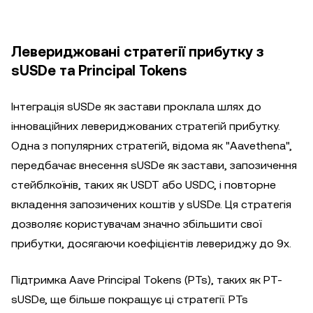
Левериджовані стратегії прибутку з
sUSDe та Principal Tokens
Інтеграція sUSDe як застави проклала шлях до
інноваційних левериджованих стратегій прибутку.
Одна з популярних стратегій, відома як "Aavethena",
передбачає внесення sUSDe як застави, запозичення
стейблкоїнів, таких як USDT або USDC, і повторне
вкладення запозичених коштів у sUSDe. Ця стратегія
дозволяє користувачам значно збільшити свої
прибутки, досягаючи коефіцієнтів левериджу до 9x.
Підтримка Aave Principal Tokens (PTs), таких як PT-
sUSDe, ще більше покращує ці стратегії. PTs