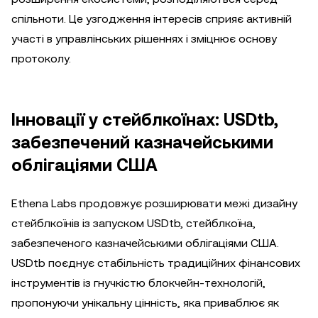
спільноти. Це узгодження інтересів сприяє активній
участі в управлінських рішеннях і зміцнює основу
протоколу.
Інновації у стейблкоїнах: USDtb,
забезпечений казначейськими
облігаціями США
Ethena Labs продовжує розширювати межі дизайну
стейблкоїнів із запуском USDtb, стейблкоїна,
забезпеченого казначейськими облігаціями США.
USDtb поєднує стабільність традиційних фінансових
інструментів із гнучкістю блокчейн-технологій,
пропонуючи унікальну цінність, яка приваблює як