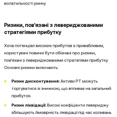
волатильності ринку.
Ризики, пов'язані з левериджованими
стратегіями прибутку
Хоча потенціал високих прибутків є привабливим,
користувачі повинні бути обізнані про ризики,
пов'язані з левериджованими стратегіями прибутку.
Основні ризики включають:
Ризик дисконтування:
Активи PT можуть
торгуватися зі знижкою, що впливає на загальний
прибуток.
Ризик ліквідації:
Високі коефіцієнти левериджу
збільшують ймовірність ліквідації під час коливань