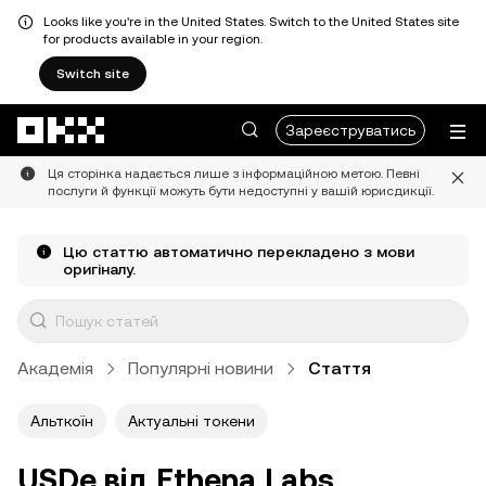
Looks like you're in the United States. Switch to the United States site
for products available in your region.
Switch site
Перейти до основного вмісту
Зареєструватись
Ця сторінка надається лише з інформаційною метою. Певні
послуги й функції можуть бути недоступні у вашій юрисдикції.
Цю статтю автоматично перекладено з мови
оригіналу.
Академія
Популярні новини
Стаття
Альткоїн
Актуальні токени
USDe від Ethena Labs