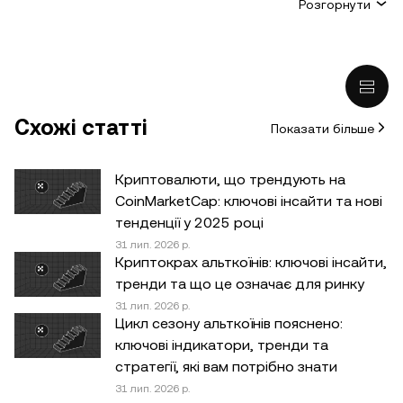
Розгорнути
(ii) пропозицій або прохань купити, продати або
утримувати криптовалютні/цифрові активи;
(iii) фінансових, бухгалтерських, юридичних або
податкових консультацій. Утримування
криптовалютних/цифрових активів, зокрема
Схожі статті
Показати більше
стейблкоїнів, пов’язане з високим ризиком, а вартість
таких активів може сильно коливатися. Ви маєте
ретельно зважити, чи підходить вам торгівля
Криптовалюти, що трендують на
криптовалютними/цифровими активами або володіння
CoinMarketCap: ключові інсайти та нові
ними з огляду на свій фінансовий стан. Якщо у вас
тенденції у 2025 році
виникнуть запитання щодо доречності будь-яких дій
31 лип. 2026 р.
Криптокрах альткоїнів: ключові інсайти,
за конкретних обставин, зверніться до юридичного,
тренди та що це означає для ринку
податкового або інвестиційного консультанта.
31 лип. 2026 р.
Інформація (включно з ринковими даними й
Цикл сезону альткоїнів пояснено:
статистичними відомостями, якщо такі є), що
ключові індикатори, тренди та
з’являється в цій публікації, призначена лише для
стратегії, які вам потрібно знати
загальних інформаційних цілей. Хоча під час підготовки
31 лип. 2026 р.
цих даних і графіків було вжито всіх належних заходів,