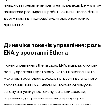
ліквідність і знизити витрати на транзакції. Це мульти-
ланцюгове розширення робить активи Ethena більш
доступними для ширшої аудиторії, сприяючи їх
прийняттю.
Динаміка токенів управління: роль
ENA у зростанні Ethena
Токен управління Ethena Labs, ENA, відіграє ключову
роль у зростанні протоколу. Останні оновлення та
механізми розподілу доходів призвели до значного
зростання ціни ENA. Власники токенів отримують
вигоду від успіху протоколу, оскільки доходи,
отримані від стратегій генерації прибутку та
розширення екосистеми, розподіляються серед