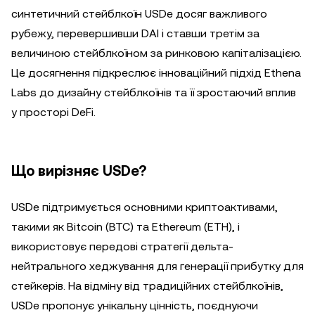
синтетичний стейблкоїн USDe досяг важливого
рубежу, перевершивши DAI і ставши третім за
величиною стейблкоїном за ринковою капіталізацією.
Це досягнення підкреслює інноваційний підхід Ethena
Labs до дизайну стейблкоїнів та її зростаючий вплив
у просторі DeFi.
Що вирізняє USDe?
USDe підтримується основними криптоактивами,
такими як Bitcoin (BTC) та Ethereum (ETH), і
використовує передові стратегії дельта-
нейтрального хеджування для генерації прибутку для
стейкерів. На відміну від традиційних стейблкоїнів,
USDe пропонує унікальну цінність, поєднуючи