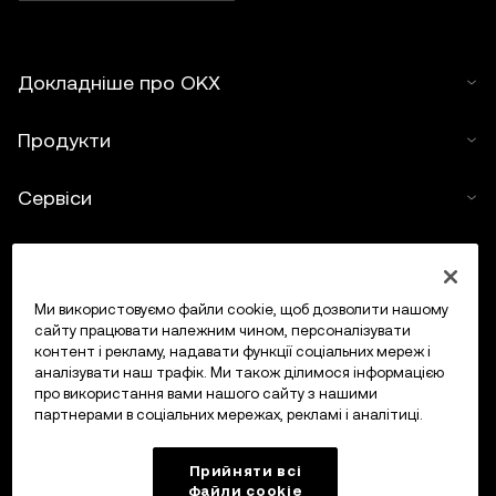
Докладніше про OKX
Продукти
Сервіси
Підтримка
Купити криптовалюту
Ми використовуємо файли cookie, щоб дозволити нашому
сайту працювати належним чином, персоналізувати
контент і рекламу, надавати функції соціальних мереж і
Калькулятор криптовалюти
аналізувати наш трафік. Ми також ділимося інформацією
про використання вами нашого сайту з нашими
партнерами в соціальних мережах, рекламі і аналітиці.
Торгувати
Прийняти всі
файли сookie