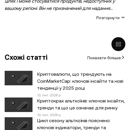
цілях і може стосуватися продуктів, недоступних у
вашому регіоні. Він не призначений для надання
(i) порад або рекомендацій щодо інвестування;
Розгорнути
(ii) пропозицій або прохань купити, продати або
утримувати криптовалютні/цифрові активи;
(iii) фінансових, бухгалтерських, юридичних або
податкових консультацій. Утримування
криптовалютних/цифрових активів, зокрема
Схожі статті
Показати більше
стейблкоїнів, пов’язане з високим ризиком, а вартість
таких активів може сильно коливатися. Ви маєте
ретельно зважити, чи підходить вам торгівля
Криптовалюти, що трендують на
криптовалютними/цифровими активами або володіння
CoinMarketCap: ключові інсайти та нові
ними з огляду на свій фінансовий стан. Якщо у вас
тенденції у 2025 році
виникнуть запитання щодо доречності будь-яких дій
31 лип. 2026 р.
Криптокрах альткоїнів: ключові інсайти,
за конкретних обставин, зверніться до юридичного,
тренди та що це означає для ринку
податкового або інвестиційного консультанта.
31 лип. 2026 р.
Інформація (включно з ринковими даними й
Цикл сезону альткоїнів пояснено:
статистичними відомостями, якщо такі є), що
ключові індикатори, тренди та