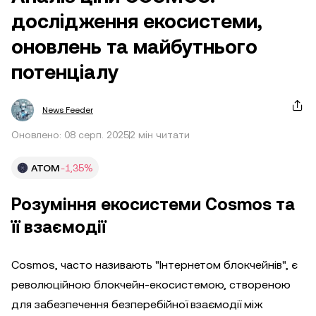
дослідження екосистеми,
оновлень та майбутнього
потенціалу
News Feeder
Оновлено: 08 серп. 2025
2 мін читати
ATOM
-1,35%
Розуміння екосистеми Cosmos та
її взаємодії
Cosmos, часто називають "Інтернетом блокчейнів", є
революційною блокчейн-екосистемою, створеною
для забезпечення безперебійної взаємодії між