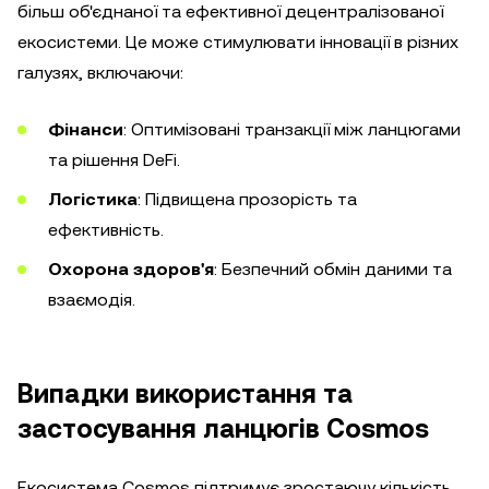
більш об'єднаної та ефективної децентралізованої
екосистеми. Це може стимулювати інновації в різних
галузях, включаючи:
Фінанси
: Оптимізовані транзакції між ланцюгами
та рішення DeFi.
Логістика
: Підвищена прозорість та
ефективність.
Охорона здоров'я
: Безпечний обмін даними та
взаємодія.
Випадки використання та
застосування ланцюгів Cosmos
Екосистема Cosmos підтримує зростаючу кількість