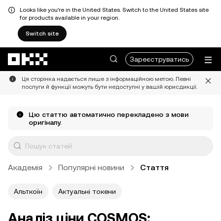
Looks like you're in the United States. Switch to the United States site
for products available in your region.
Switch site
Перейти до основного вмісту
Зареєструватись
Ця сторінка надається лише з інформаційною метою. Певні
послуги й функції можуть бути недоступні у вашій юрисдикції.
Цю статтю автоматично перекладено з мови
оригіналу.
Академія
Популярні новини
Стаття
Альткоїн
Актуальні токени
Аналіз ціни COSMOS: