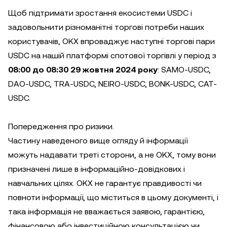
Щоб підтримати зростання екосистеми USDC і
задовольнити різноманітні торгові потреби наших
користувачів, OKX впроваджує наступні торгові пари
USDC на нашій платформі спотової торгівлі у період з
08:00 до 08:30 29 жовтня 2024 року
: SAMO-USDC,
DAO-USDC, TRA-USDC, NEIRO-USDC, BONK-USDC, CAT-
USDC.
Попередження про ризики.
Частину наведеного вище огляду й інформації
можуть надавати треті сторони, а не OKX, тому вони
призначені лише в інформаційно-довідкових і
навчальних цілях. OKX не гарантує правдивості чи
повноти інформації, що міститься в цьому документі, і
така інформація не вважається заявою, гарантією,
фінансовою або інвестиційною консультацією чи