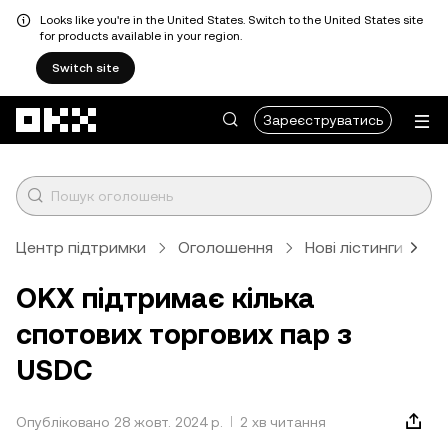
Looks like you're in the United States. Switch to the United States site
for products available in your region.
Switch site
Перейти до основного вмісту
Зареєструватись
Центр підтримки
Оголошення
Нові лістинги
С
OKX підтримає кілька
спотових торгових пар з
USDC
Опубліковано 28 жовт. 2024 р.
2 хв читання