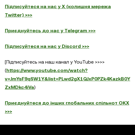
Підписуйтеся на нас у X (колишня мережа
Twitter) >>>
Приєднуйтесь до нас у Telegram >>>
Підписуйтеся на нас у Discord >>>
[Підписуйтесь на наш канал у YouTube >>>>
(
https://www.youtube.com/watch?
v=JmYsF9qSW1Y&list=PLwd2gX1QJxP0PZk4KazkB0Y
ZxMDkc4iVa
)
Приєднуйтеся до інших глобальних спільнот OKX
>>>