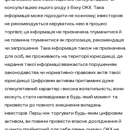
консультацією іншого роду з боку OKX. Така
інформація може підходити не кожному; інвесторові
не рекомендується керуватись нею в процесі
торгівлі; ця інформація не призначена тлумачитися й
не повинна тлумачитися як пропозиція, рекомендація
чи запрошення. Така інформація також не призначена
для осіб, які проживають на території юрисдикції, де
надання такої інформації вважається порушенням
законодавства чи нормативно-правових актів такої
юрисдикції. Цифровим активам притаманні дуже
спекулятивний характер і висока волатильність; вони
можуть стати неліквідними в будь-який момент та
призвести до повного знецінення вкладень
інвесторів. Перш ніж торгувати будь-яким цифровим
активом, ви повинні провести власне дослідження й
оцінити прийнятний для себе рівень ризику. OKX не