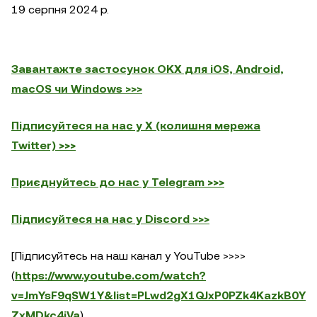
19 серпня 2024 р.
Завантажте застосунок OKX для iOS, Android,
macOS чи Windows >>>
Підписуйтеся на нас у X (колишня мережа
Twitter) >>>
Приєднуйтесь до нас у Telegram >>>
Підписуйтеся на нас у Discord >>>
[Підписуйтесь на наш канал у YouTube >>>>
(
https://www.youtube.com/watch?
v=JmYsF9qSW1Y&list=PLwd2gX1QJxP0PZk4KazkB0Y
ZxMDkc4iVa
)