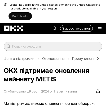
Looks like you're in the United States. Switch to the United States site
for products available in your region.
Switch site
Перейти до основного вмісту
Зареєструватись
Центр підтримки
Оголошення
Призупинення опер
OKX підтримає оновлення
мейннету METIS
Опубліковано 19 серп. 2024 р.
2 хв читання
Ми підтримуватимемо оновлення основної мережі