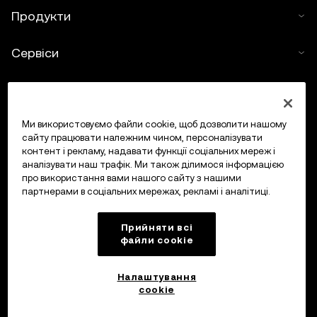
Продукти
Сервіси
Підтримка
Купити криптовалюту
Ми використовуємо файли cookie, щоб дозволити нашому
сайту працювати належним чином, персоналізувати
контент і рекламу, надавати функції соціальних мереж і
Калькулятор криптовалюти
аналізувати наш трафік. Ми також ділимося інформацією
про використання вами нашого сайту з нашими
партнерами в соціальних мережах, рекламі і аналітиці.
Торгувати
Прийняти всі
файли сookie
Налаштування
cookie