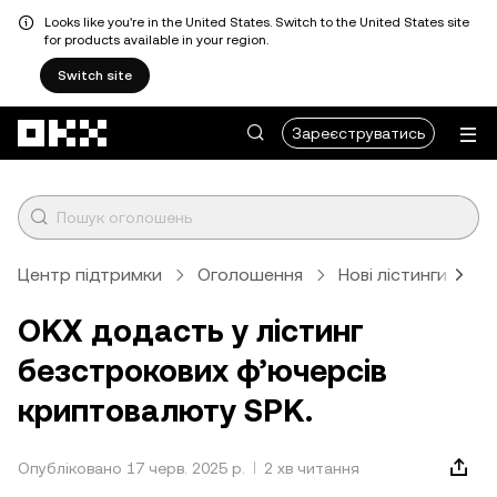
Looks like you're in the United States. Switch to the United States site
for products available in your region.
Switch site
Перейти до основного вмісту
Зареєструватись
Центр підтримки
Оголошення
Нові лістинги
С
OKX додасть у лістинг
безстрокових ф’ючерсів
криптовалюту SPK.
Опубліковано 17 черв. 2025 р.
2 хв читання