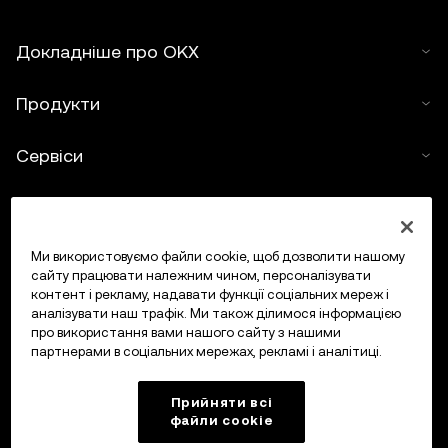
Докладніше про OKX
Продукти
Сервіси
Підтримка
Купити криптовалюту
Ми використовуємо файли cookie, щоб дозволити нашому
сайту працювати належним чином, персоналізувати
контент і рекламу, надавати функції соціальних мереж і
Калькулятор криптовалюти
аналізувати наш трафік. Ми також ділимося інформацією
про використання вами нашого сайту з нашими
партнерами в соціальних мережах, рекламі і аналітиці.
Торгувати
Прийняти всі
файли сookie