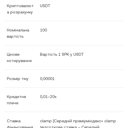
Криптовалют
USDT
а розрахунку
Номінальна
100
вартість
Цінове
Вартість 1 SPK у USDT
котирування
Розмір тіку
0,00001
Кредитне
0,01–20x
плече
Ставка
clamp [Середній преміуміндекс+ clamp
фінансування
(відсоткова ставка – Середній