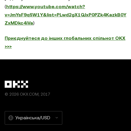
(
https://www.youtube.com/watch?
v=JmYsF9qSW1Y&list=PLwd2gX1QJxP0PZk4KazkB0Y
ZxMDkc4iVa
)
Приєднуйтеся до інших глобальних спільнот OKX
>>>
© 2026 OKX.COM, 2017
Українська/USD