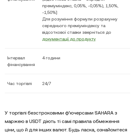
преміуміндекс, 0,05%, -0,05%), 1,50%,
-1,50%]
Для розуміння формули розрахунку
середнього преміуміндексу та
відсоткової ставки зверніться до
документації до продукту
Інтервал
4 години
фінансування
Час торгівлі
24/7
У торгівлі безстроковими ф’ючерсами SAHARA з
маржею в USDT діють ті самі правила обмеження
ціни, що й для інших валют. Будь ласка, ознайомтеся