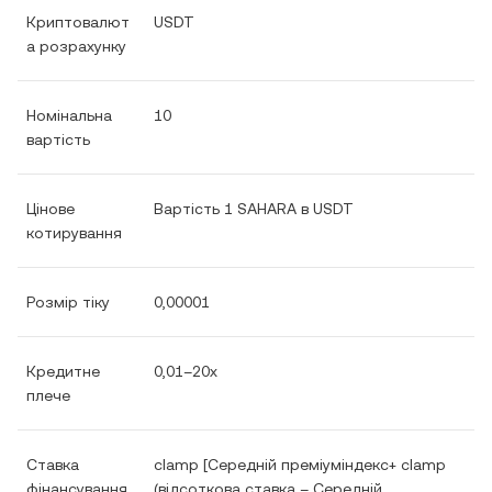
Криптовалют
USDT
а розрахунку
Номінальна
10
вартість
Цінове
Вартість 1 SAHARA в USDT
котирування
Розмір тіку
0,00001
Кредитне
0,01–20x
плече
Ставка
clamp [Середній преміуміндекс+ clamp
фінансування
(відсоткова ставка – Середній