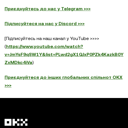
Приєднуйтесь до нас у Telegram >>>
Підписуйтеся на нас у Discord >>>
[Підписуйтесь на наш канал у YouTube >>>>
(
https://www.youtube.com/watch?
v=JmYsF9qSW1Y&list=PLwd2gX1QJxP0PZk4KazkB0Y
ZxMDkc4iVa
)
Приєднуйтеся до інших глобальних спільнот OKX
>>>