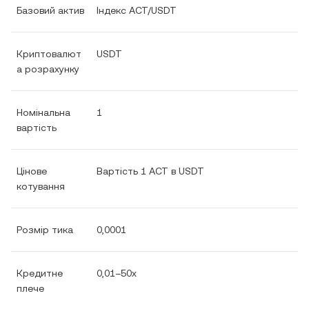
Базовий актив
Індекс ACT/USDT
Криптовалют
USDT
а розрахунку
Номінальна
1
вартість
Цінове
Вартість 1 ACT в USDT
котування
Розмір тика
0,0001
Кредитне
0,01–50x
плече