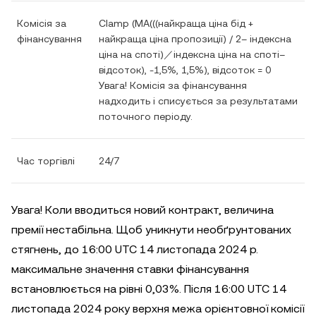
Комісія за
Clamp (MA(((найкраща ціна бід +
фінансування
найкраща ціна пропозиції) / 2– індексна
ціна на споті)／індексна ціна на споті–
відсоток), -1,5%, 1,5%), відсоток = 0
Увага! Комісія за фінансування
надходить і списується за результатами
поточного періоду.
Час торгівлі
24/7
Увага! Коли вводиться новий контракт, величина
премії нестабільна. Щоб уникнути необґрунтованих
стягнень, до 16:00 UTC 14 листопада 2024 р.
максимальне значення ставки фінансування
встановлюється на рівні 0,03%. Після 16:00 UTC 14
листопада 2024 року верхня межа орієнтовної комісії