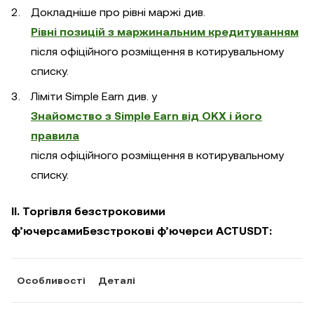
Докладніше про рівні маржі див.
Рівні позицій з маржинальним кредитуванням
після офіційного розміщення в котирувальному
списку.
Ліміти Simple Earn див. у
Знайомство з Simple Earn від OKX і його
правила
після офіційного розміщення в котирувальному
списку.
II. Торгівля безстроковими
ф’ючерсамиБезстрокові ф’ючерси ACTUSDT:
Особливості
Деталі