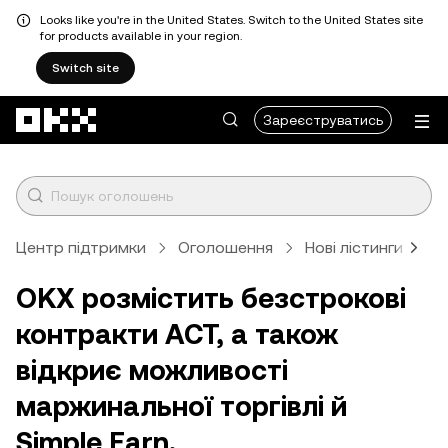
Looks like you're in the United States. Switch to the United States site
for products available in your region.
Switch site
Перейти до основного вмісту
Зареєструватись
Центр підтримки
Оголошення
Нові лістинги
С
OKX розмістить безстрокові
контракти ACT, а також
відкриє можливості
маржинальної торгівлі й
Simple Earn.