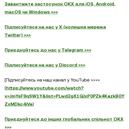
Завантажте застосунок OKX для iOS, Android,
macOS чи Windows >>>
Підписуйтеся на нас у X (колишня мережа
Twitter) >>>
Приєднуйтесь до нас у Telegram >>>
Підписуйтеся на нас у Discord >>>
[Підписуйтесь на наш канал у YouTube >>>>
(
https://www.youtube.com/watch?
v=JmYsF9qSW1Y&list=PLwd2gX1QJxP0PZk4KazkB0Y
ZxMDkc4iVa
)
Приєднуйтеся до інших глобальних спільнот OKX
>>>