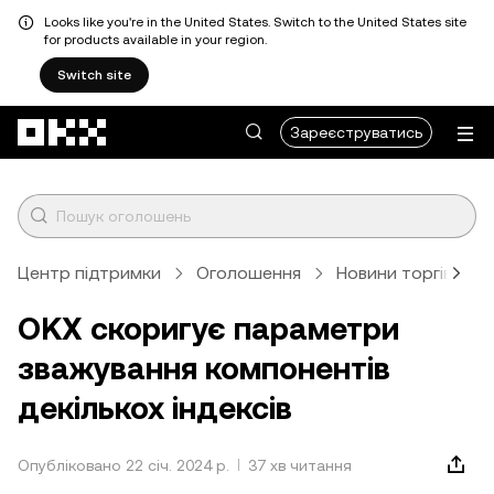
Looks like you're in the United States. Switch to the United States site
for products available in your region.
Switch site
Перейти до основного вмісту
Зареєструватись
Центр підтримки
Оголошення
Новини торгівлі
OKX скоригує параметри
зважування компонентів
декількох індексів
Опубліковано 22 січ. 2024 р.
37 хв читання