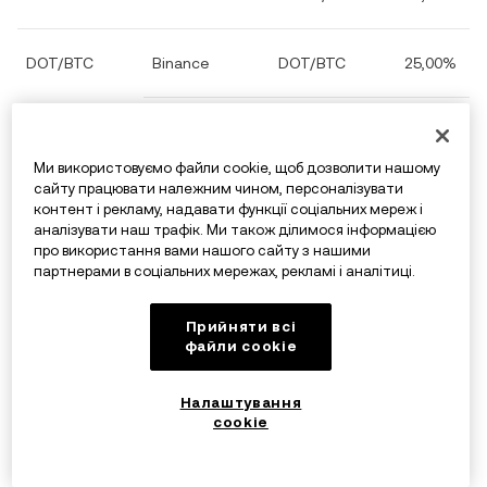
DOT/BTC
Binance
DOT/BTC
25,00%
Bybit
DOT/USDT
25,00%
Ми використовуємо файли cookie, щоб дозволити нашому
сайту працювати належним чином, персоналізувати
Coinbase
DOT/BTC
25,00%
контент і рекламу, надавати функції соціальних мереж і
аналізувати наш трафік. Ми також ділимося інформацією
про використання вами нашого сайту з нашими
OKX
DOT/BTC
25,00%
партнерами в соціальних мережах, рекламі і аналітиці.
Прийняти всі
DOT/USD
Binance
DOT/BTC
20,00%
файли сookie
Налаштування
Bybit
DOT/USDT
20,00%
cookie
Coinbase
DOT/USD
20,00%