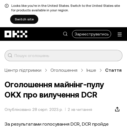
Looks like you're in the United States. Switch to the United States site
for products available in your region.
Switch site
Перейти до основного вмісту
Зареєструватись
Центр підтримки
Оголошення
Інше
Стаття
Оголошення майнінг-пулу
OKX про вилучення DCR
Опубліковано 28 серп. 2023 р.
2 хв читання
За результатами голосування DCR, DCR пройде