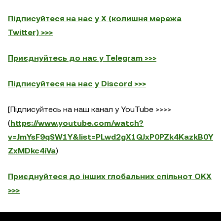
Підписуйтеся на нас у X (колишня мережа
Twitter) >>>
Приєднуйтесь до нас у Telegram >>>
Підписуйтеся на нас у Discord >>>
[Підписуйтесь на наш канал у YouTube >>>>
(
https://www.youtube.com/watch?
v=JmYsF9qSW1Y&list=PLwd2gX1QJxP0PZk4KazkB0Y
ZxMDkc4iVa
)
Приєднуйтеся до інших глобальних спільнот OKX
>>>