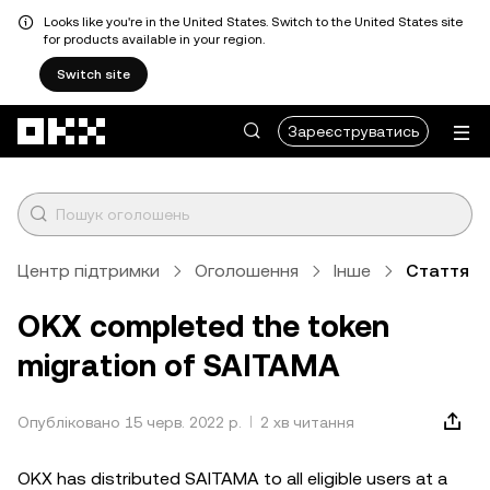
Looks like you're in the United States. Switch to the United States site
for products available in your region.
Switch site
Перейти до основного вмісту
Зареєструватись
Центр підтримки
Оголошення
Інше
Стаття
OKX completed the token
migration of SAITAMA
Опубліковано 15 черв. 2022 р.
2 хв читання
OKX has distributed SAITAMA to all eligible users at a