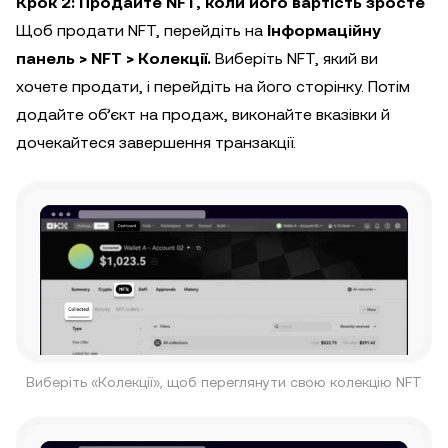
Крок 2: Продайте NFT, коли його вартість зросте
Щоб продати NFT, перейдіть на
Інформаційну
панель > NFT > Колекції.
Виберіть NFT, який ви
хочете продати, і перейдіть на його сторінку. Потім
додайте об’єкт на продаж, виконайте вказівки й
дочекайтеся завершення транзакції.
Виберіть «Колекції», щоб переглянути свою колекцію NFT