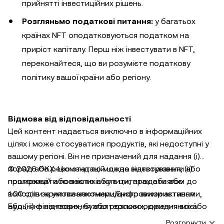
прийнятті інвестиційних рішень.
Розгляньмо податкові питання:
у багатьох
країнах NFT оподатковуються податком на
приріст капіталу. Перш ніж інвестувати в NFT,
переконайтеся, що ви розумієте податкову
політику вашої країни або регіону.
Відмова від відповідальності
Цей контент надається виключно в інформаційних
цілях і може стосуватися продуктів, які недоступні у
вашому регіоні. Він не призначений для надання (i)
порад або рекомендацій щодо інвестування; (ii)
© 2026 OKX. Цю статтю можна відтворювати або
пропозицій або закликів купити, продати або
поширювати повністю або в цитатах обсягом до
володіти криптовалютними/цифровими активами,
100 слів за умови некомерційного використання.
або (iii) фінансових, бухгалтерських, юридичних або
Будь-яке відтворення або розповсюдження всієї
податкових консультацій. Криптовалютні/цифрові
статті також має бути чітко зазначено: «Ця стаття ©
Розгорнути