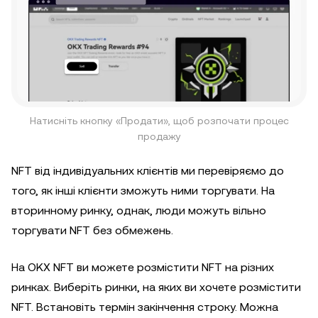
Натисніть кнопку «Продати», щоб розпочати процес
продажу
NFT від індивідуальних клієнтів ми перевіряємо до
того, як інші клієнти зможуть ними торгувати. На
вторинному ринку, однак, люди можуть вільно
торгувати NFT без обмежень.
На OKX NFT ви можете розмістити NFT на різних
ринках. Виберіть ринки, на яких ви хочете розмістити
NFT. Встановіть термін закінчення строку. Можна