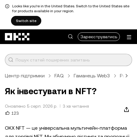
Looks like you're in the United States. Switch to the United States site
for products available in your region.
Switch site
Перейти до основного вмісту
Зареєструватись
Центр підтримки
FAQ
Гаманець Web3
Ринок
Як інвестувати в NFT?
Оновлено 5 серп. 2026 р.
3 хв читання
123
OKX NFT — це універсальна мультичейн-платформа
для торгівлі NFT. Ми збираємо лістинги та пропозиції