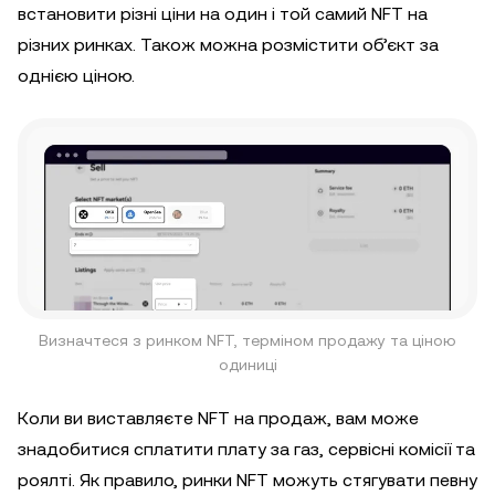
встановити різні ціни на один і той самий NFT на
різних ринках. Також можна розмістити об’єкт за
однією ціною.
Визначтеся з ринком NFT, терміном продажу та ціною
одиниці
Коли ви виставляєте NFT на продаж, вам може
знадобитися сплатити плату за газ, сервісні комісії та
роялті. Як правило, ринки NFT можуть стягувати певну