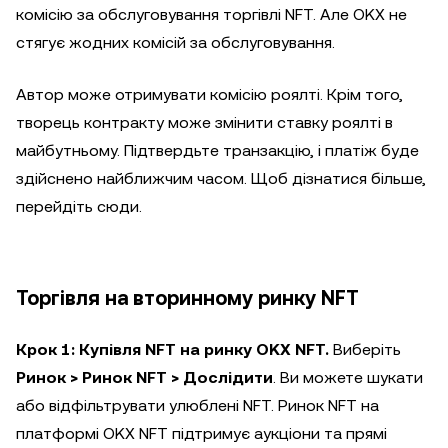
комісію за обслуговування торгівлі NFT. Але OKX не
стягує жодних комісій за обслуговування.
Автор може отримувати комісію роялті. Крім того,
творець контракту може змінити ставку роялті в
майбутньому. Підтвердьте транзакцію, і платіж буде
здійснено найближчим часом. Щоб дізнатися більше,
перейдіть сюди.
Торгівля на вторинному ринку NFT
Крок 1: Купівля NFT на ринку OKX NFT.
Виберіть
Ринок > Ринок NFT > Дослідити
. Ви можете шукати
або відфільтрувати улюблені NFT. Ринок NFT на
платформі OKX NFT підтримує аукціони та прямі