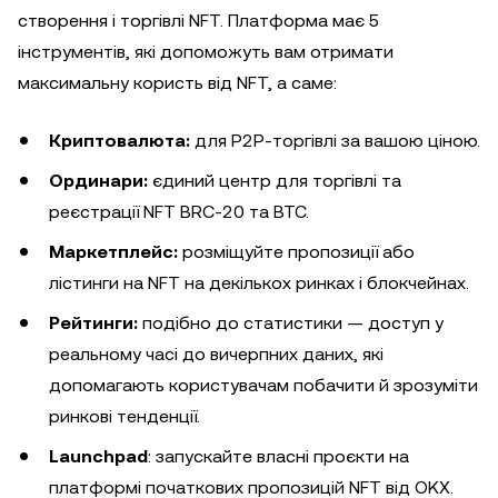
створення і торгівлі NFT. Платформа має 5
інструментів, які допоможуть вам отримати
максимальну користь від NFT, а саме:
Криптовалюта:
для P2P-торгівлі за вашою ціною.
Ординари:
єдиний центр для торгівлі та
реєстрації NFT BRC-20 та BTC.
Маркетплейс:
розміщуйте пропозиції або
лістинги на NFT на декількох ринках і блокчейнах.
Рейтинги:
подібно до статистики — доступ у
реальному часі до вичерпних даних, які
допомагають користувачам побачити й зрозуміти
ринкові тенденції.
Launchpad
: запускайте власні проєкти на
платформі початкових пропозицій NFT від OKX.