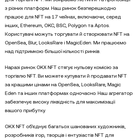
з різних платформ. Наш ринок безперешкодно
працює для NFT на 17 чейнах, включаючи, серед
інших, Ethereum, OKC, BSC, Polygon та Aptos.
Користувачі можуть торгувати й створювати NFT на
OpenSea, Blur, LooksRare і MagicEden. Ми працюємо
над підтримкою більшої кількості ринків.
Наразі ринок OKX NFT стягує нульову комісію за
торгівлю NFT. Ви можете купувати й продавати NFT
за кращими цінами на OpenSea, LooksRare, Magic
Eden та інших платформах одночасно. Наш агрегатор
забезпечує високу ліквідність для максимізації
вашого прибутку.
OKX NFT об'єднує багатьох шанованих художників,
розробників ігор, творців і ентузіастів NFT для