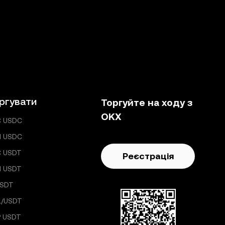
ргувати
Торгуйте на ходу з
OKX
C USDC
H USDC
C USDT
Реєстрація
H USDT
USDT
L/USDT
 USDT