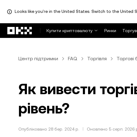
Looks like you're in the United States. Switch to the United S
Перейти до основного вмісту
Купити криптовалюту
Ринки
Торгув
Центр підтримки
FAQ
Торгівля
Торгові 
Як вивести торгі
рівень?
Опубліковано 28 бер. 2024 р.
Оновлено 5 серп. 2026 