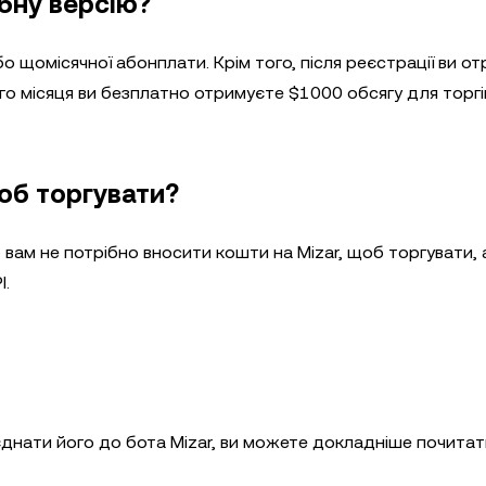
обну версію?
бо щомісячної абонплати. Крім того, після реєстрації ви о
ого місяця ви безплатно отримуєте $1000 обсягу для торгів
щоб торгувати?
о вам не потрібно вносити кошти на Mizar, щоб торгувати, 
I.
д’єднати його до бота Mizar, ви можете докладніше почита