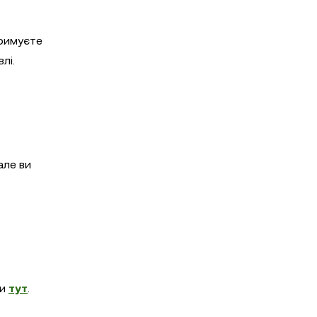
тримуєте
лі.
але ви
ти
тут
.