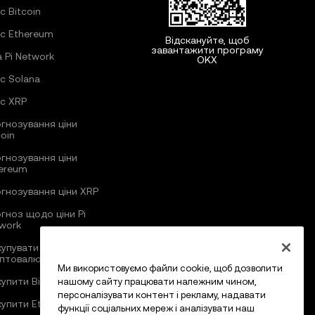
с Bitcoin
с Ethereum
Відскануйте, щоб
завантажити програму
а Pi Network
OKX
с Solana
с XRP
гнозування ціни
coin
гнозування ціни
ereum
гнозування ціни XRP
гноз щодо ціни Pi
work
купувати
птовалюту
Ми використовуємо файли cookie, щоб дозволити
купити Bitcoin
нашому сайту працювати належним чином,
персоналізувати контент і рекламу, надавати
купити Ethereum
функції соціальних мереж і аналізувати наш