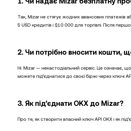
1. Чи надає Mizar безплатну пр
Так, Mizar не стягує жодних авансових платежів а
5 USD кредитів і $10 000 для торгівлі. Після перш
2. Чи потрібно вносити кошти, 
Ні. Mizar — некастодіальний сервіс. Це означає, щ
можете під’єднатися до своєї біржі через ключі AP
3. Як під’єднати OKX до Mizar?
Про те, як створити власний ключ API OKX і як пі