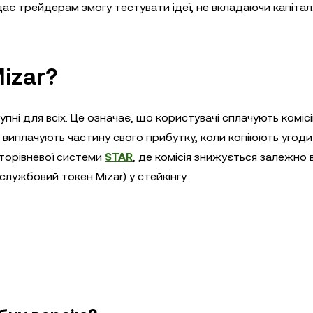
дає трейдерам змогу тестувати ідеї, не вкладаючи капітал
izar?
тупні для всіх. Це означає, що користувачі сплачують коміс
чі виплачують частину свого прибутку, коли копіюють угоди
аторівневої системи
STAR
, де комісія знижується залежно 
службовий токен Mizar) у стейкінгу.