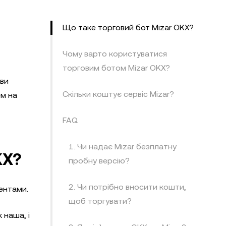
Що таке торговий бот Mizar OKX?
Чому варто користуватися
торговим ботом Mizar OKX?
 ви
Скільки коштує сервіс Mizar?
ем на
FAQ
1. Чи надає Mizar безплатну
KX?
пробну версію?
2. Чи потрібно вносити кошти,
ентами.
щоб торгувати?
 наша, і