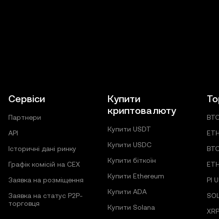
Сервіси
Купити
То
криптовалюту
Партнери
BT
Купити USDT
API
ET
Купити USDC
Історичні дані ринку
BT
Купити біткоїн
Графік комісій на CEX
ET
Купити Ethereum
Заявка на розміщення
PI 
Купити ADA
Заявка на статус P2P-
SO
торговця
Купити Solana
XRP