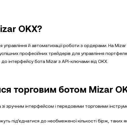
izar OKX?
управління й автоматизації роботи з ордерами. На Mizar
успішних професійних трейдерів для управління портфел
 до інтерфейсу бота Mizar з API-ключами від OKX.
ся торговим ботом Mizar O
а зі зручним інтерфейсом і передовими торговими інструм
жуть під’єднатися до необмеженої кількості бірж, таких як