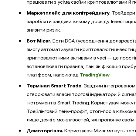
працювати з усіма своїми криптовалютами й п
Маркетплейс для копітрейдингу.
Трейдери м
заробляти завдяки їхньому досвіду. Інвестиції
знизити ризик.
Бот Mizar.
Боти DCA (усереднення доларової в
змогу автоматизувати криптовалютні інвестиці
криптовалютними активами в часі — це простіш
встановлювати правила, такі як фіксація прибут
платформ, наприклад
TradingView
.
Термінал Smart Trade.
Завдяки інтегрованому
створювати власні торгові індикатори й сигна
інструментів Smart Trading. Користувачі можу
Трейлінговий тейк-профіт, стоп-лос з кільком
лише деякі з можливостей, які пропонує своїм
Демоторгівля.
Користувачі Mizar можуть тесту