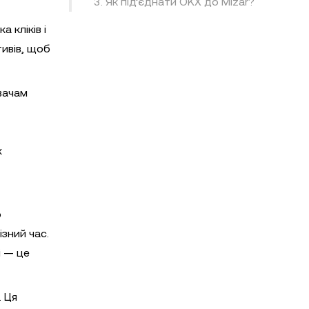
3. Як під’єднати OKX до Mizar?
 кліків і
тивів, щоб
вачам
х
ю
зний час.
і — це
. Ця