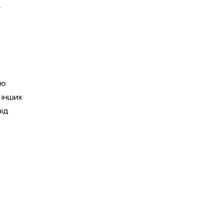
.
ію
 інших
від