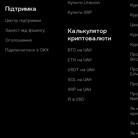
Купити Litecoin
Кур
Підтримка
Купити XRP
Кур
Центр підтримки
Цін
Калькулятор
Захист від фішингу
Кур
криптовалюти
Оголошення
Кур
Підключитися з OKX
BTC на UAH
Про
Bit
ETH на UAH
Про
USDT на UAH
Eth
SOL на UAH
Про
XRP на UAH
Про
Net
PI в USD
Як 
кри
Як 
Як 