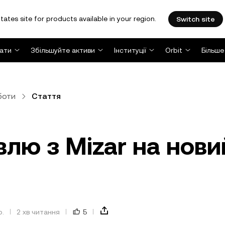
tates site for products available in your region.
Switch site
ати
Збільшуйте активи
Інституції
Orbit
Більше
боти
Стаття
влю з Mizar на нови
р.
2 хв читання
5