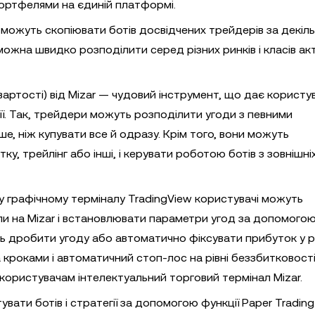
ортфелями на єдиній платформі.
ожуть скопіювати ботів досвідчених трейдерів за декілька
 можна швидко розподілити серед різних ринків і класів ак
артості) від Mizar — чудовий інструмент, що дає користу
ї. Так, трейдери можуть розподілити угоди з певними
е, ніж купувати все й одразу. Крім того, вони можуть
ку, трейлінг або інші, і керувати роботою ботів з зовнішні
 графічному терміналу TradingView користувачі можуть
ли на Mizar і встановлювати параметри угод за допомого
ть дробити угоду або автоматично фіксувати прибуток у рі
а кроками і автоматичний стоп-лос на рівні беззбитковост
 користувачам інтелектуальний торговий термінал Mizar.
вати ботів і стратегії за допомогою функції Paper Trading