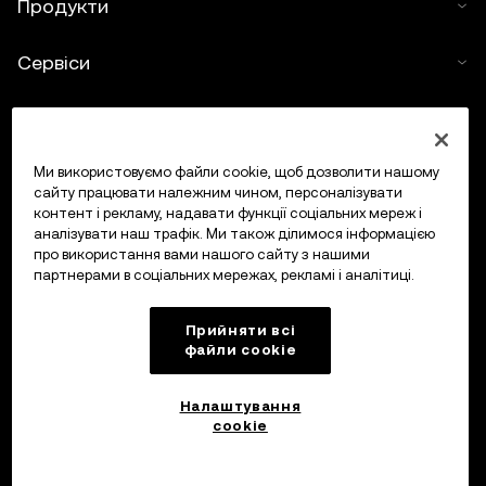
Продукти
www.okx.com
.
Сервіси
Підтримка
Купити криптовалюту
Ми використовуємо файли cookie, щоб дозволити нашому
сайту працювати належним чином, персоналізувати
контент і рекламу, надавати функції соціальних мереж і
Калькулятор криптовалюти
аналізувати наш трафік. Ми також ділимося інформацією
про використання вами нашого сайту з нашими
партнерами в соціальних мережах, рекламі і аналітиці.
Торгувати
Прийняти всі
файли сookie
Налаштування
cookie