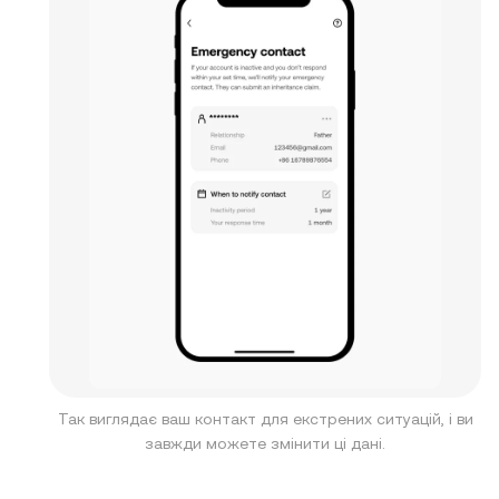
Так виглядає ваш контакт для екстрених ситуацій, і ви
завжди можете змінити ці дані.