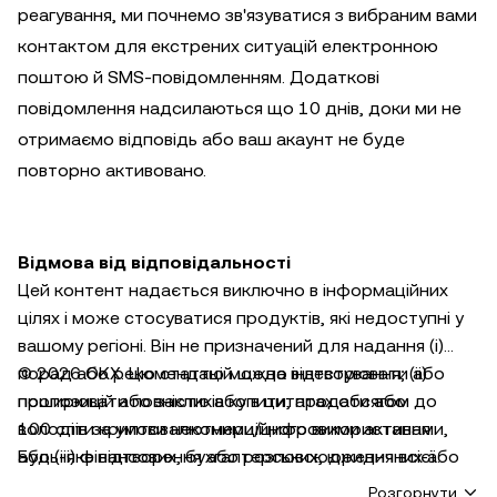
реагування, ми почнемо зв'язуватися з вибраним вами
контактом для екстрених ситуацій електронною
поштою й SMS-повідомленням. Додаткові
повідомлення надсилаються що 10 днів, доки ми не
отримаємо відповідь або ваш акаунт не буде
повторно активовано.
Відмова від відповідальності
Цей контент надається виключно в інформаційних
цілях і може стосуватися продуктів, які недоступні у
вашому регіоні. Він не призначений для надання (i)
порад або рекомендацій щодо інвестування; (ii)
© 2026 OKX. Цю статтю можна відтворювати або
пропозицій або закликів купити, продати або
поширювати повністю або в цитатах обсягом до
володіти криптовалютними/цифровими активами,
100 слів за умови некомерційного використання.
або (iii) фінансових, бухгалтерських, юридичних або
Будь-яке відтворення або розповсюдження всієї
податкових консультацій. Криптовалютні/цифрові
статті також має бути чітко зазначено: «Ця стаття ©
Розгорнути