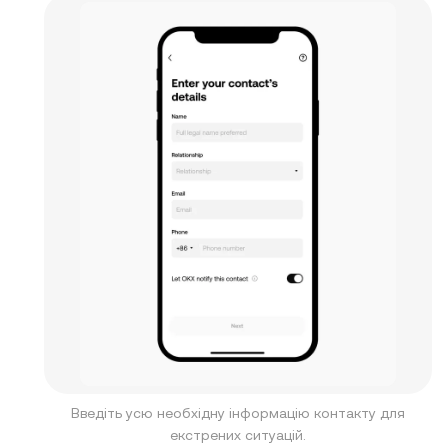
Введіть усю необхідну інформацію контакту для
екстрених ситуацій.