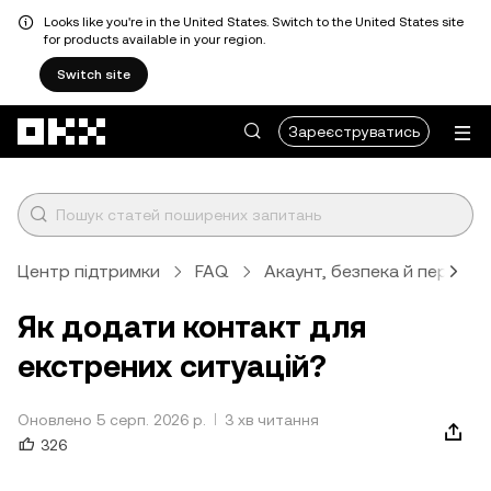
Looks like you're in the United States. Switch to the United States site
for products available in your region.
Switch site
Перейти до основного вмісту
Зареєструватись
Центр підтримки
FAQ
Акаунт, безпека й перевір
Як додати контакт для
екстрених ситуацій?
Оновлено 5 серп. 2026 р.
3 хв читання
326