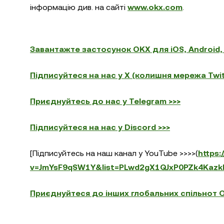
інформацію див. на сайті
www.okx.com
.
Завантажте застосунок OKX для iOS, Android,
Підписуйтеся на нас у X (колишня мережа Twitt
Приєднуйтесь до нас у Telegram >>>
Підписуйтеся на нас у Discord >>>
[Підписуйтесь на наш канал у YouTube >>>>(
https
v=JmYsF9qSW1Y&list=PLwd2gX1QJxP0PZk4Kazk
Приєднуйтеся до інших глобальних спільнот O