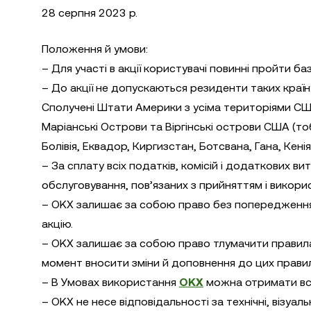
28 серпня 2023 р.
Положення й умови:
– Для участі в акції користувачі повинні пройти баз
– До акції не допускаються резиденти таких країн: 
Сполучені Штати Америки з усіма територіями США
Маріанські Острови та Віргінські острови США (то
Болівія, Еквадор, Киргизстан, Ботсвана, Гана, Кені
– За сплату всіх податків, комісій і додаткових в
обслуговування, пов’язаних з прийняттям і викор
– OKX залишає за собою право без попередження в
акцію.
– OKX залишає за собою право тлумачити правила й 
момент вносити зміни й доповнення до цих правил 
– В Умовах використання
OKX
можна отримати вс
– OKX не несе відповідальності за технічні, візуа