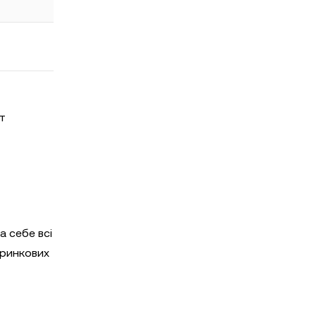
т
а себе всі
 ринкових