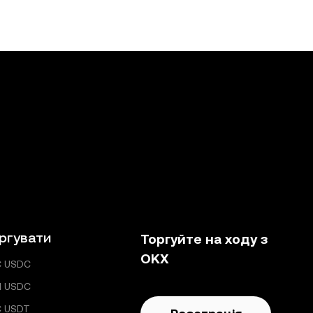
ргувати
Торгуйте на ходу з
OKX
C USDC
H USDC
C USDT