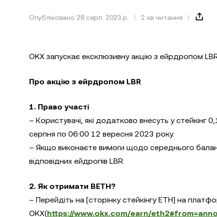
Опубліковано 28 серп. 2023 р.
2 хв читання
OKX запускає ексклюзивну акцію з ейрдропом LBR
Про акцію з ейрдропом LBR
1. Право участі
– Користувачі, які додатково внесуть у стейкінг 0,
серпня по 06:00 12 вересня 2023 року.
– Якщо виконаєте вимоги щодо середнього баланс
відповідних ейдропів LBR.
2. Як отримати BETH?
– Перейдіть на [сторінку стейкінгу ETH] на платфо
OKX(
https://www.okx.com/earn/eth2#from=anno