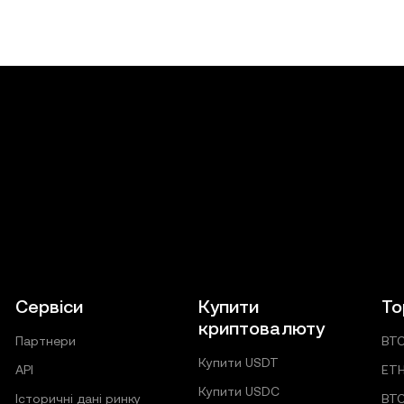
Сервіси
Купити
То
криптовалюту
Партнери
BT
Купити USDT
API
ET
Купити USDC
Історичні дані ринку
BT