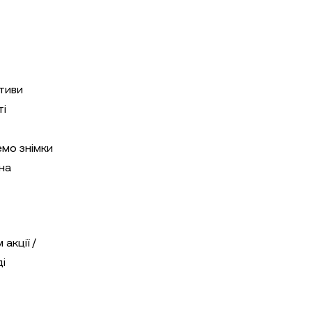
ктиви
ті
емо знімки
на
акції /
ді