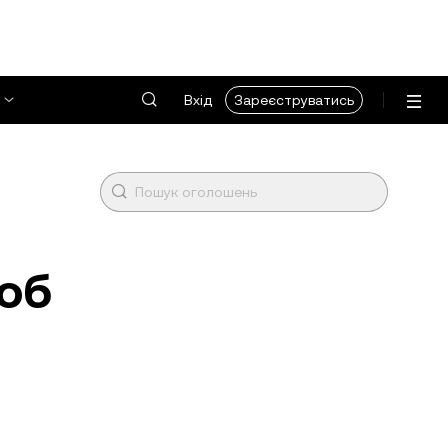
Вхід
Зареєструватись
щоб