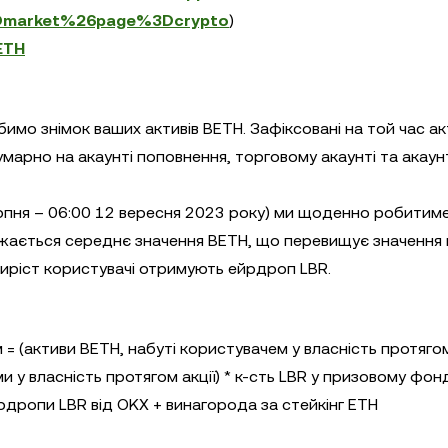
3Dmarket%26page%3Dcrypto
)
ETH
бимо знімок ваших активів BETH. Зафіксовані на той час а
марно на акаунті поповнення, торговому акаунті та акаун
ерпня – 06:00 12 вересня 2023 року) ми щоденно робитим
ажається середнє значення BETH, що перевищує значення 
приріст користувачі отримують ейрдроп LBR.
 (активи BETH, набуті користувачем у власність протягом 
 у власність протягом акції) * к-сть LBR у призовому фон
рдропи LBR від OKX + винагорода за стейкінг ETH