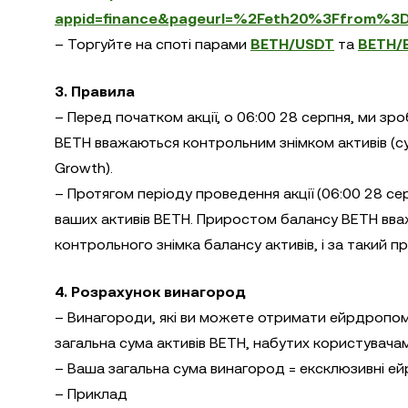
appid=finance&pageurl=%2Feth20%3Ffrom%
– Торгуйте на споті парами
BETH/USDT
та
BETH/
3. Правила
– Перед початком акції, о 06:00 28 серпня, ми зро
BETH вважаються контрольним знімком активів (су
Growth).
– Протягом періоду проведення акції (06:00 28 с
ваших активів BETH. Приростом балансу BETH вв
контрольного знімка балансу активів, і за такий 
4. Розрахунок винагород
– Винагороди, які ви можете отримати ейрдропом =
загальна сума активів BETH, набутих користувачами
– Ваша загальна сума винагород = ексклюзивні ей
– Приклад