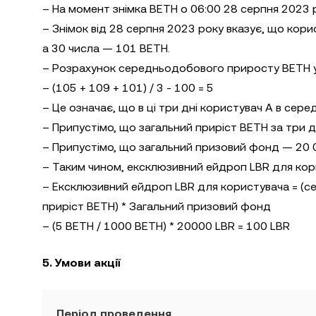
– На момент знімка BETH о 06:00 28 серпня 2023 
– Знімок від 28 серпня 2023 року вказує, що кори
а 30 числа — 101 BETH.
– Розрахунок середньодобового приросту BETH у ко
– (105 + 109 + 101) / 3 - 100 = 5
– Це означає, що в ці три дні користувач А в сер
– Припустімо, що загальний приріст BETH за три д
– Припустімо, що загальний призовий фонд — 20 
– Таким чином, ексклюзивний ейдроп LBR для кор
– Ексклюзивний ейдроп LBR для користувача = (сер
приріст BETH) * Загальний призовий фонд
– (5 BETH / 1000 BETH) * 20000 LBR = 100 LBR
5. Умови акції
Період проведення