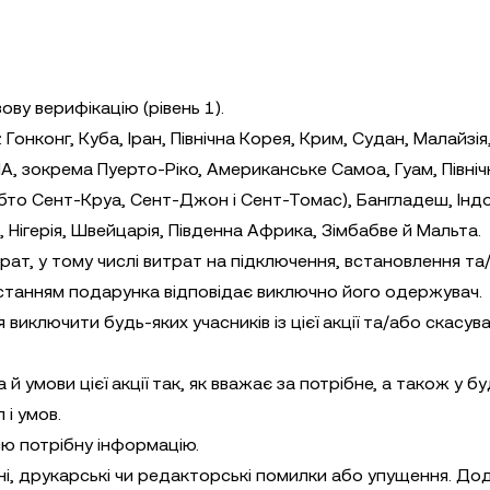
ову верифікацію (рівень 1).
Гонконг, Куба, Іран, Північна Корея, Крим, Судан, Малайзія,
, зокрема Пуерто-Ріко, Американське Самоа, Гуам, Північ
бто Сент-Круа, Сент-Джон і Сент-Томас), Бангладеш, Індо
я, Нігерія, Швейцарія, Південна Африка, Зімбабве й Мальта.
итрат, у тому числі витрат на підключення, встановлення та
истанням подарунка відповідає виключно його одержувач.
иключити будь-яких учасників із цієї акції та/або скасув
умови цієї акції так, як вважає за потрібне, а також у б
і умов.
ю потрібну інформацію.
льні, друкарські чи редакторські помилки або упущення. До