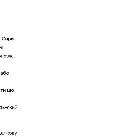
 Сирія,
ні
незія,
/або
ати цю
удь-який
даткову