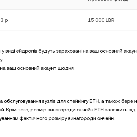
3 р.
15 000 LBR
 у виді ейдропів будуть зараховані на ваш основний акаун
у.
 на ваш основний акаунт щодня.
 обслуговування вузлів для стейкінгу ETH, а також бере н
сій. Крім того, розмір винагороди ончейн ETH залежить від
уванням фактичного розміру винагороди ончейн.