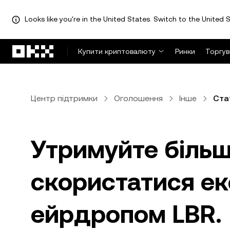
Looks like you're in the United States. Switch to the United S
Перейти до основного вмісту
Купити криптовалюту
Ринки
Торгув
Центр підтримки
Оголошення
Інше
Ста
Утримуйте більш
скористатися е
ейрдропом LBR.