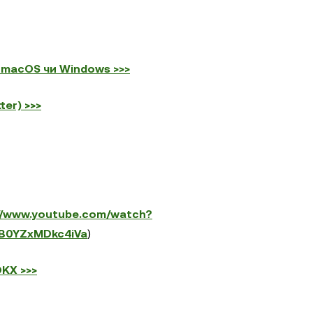
 macOS чи Windows >>>
er) >>>
://www.youtube.com/watch?
B0YZxMDkc4iVa
)
KX >>>