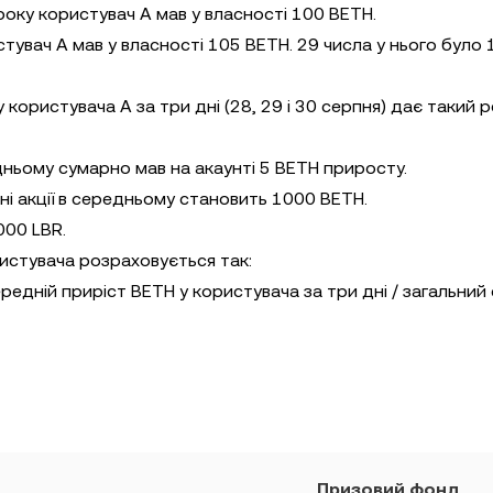
року користувач А мав у власності 100 BETH.
стувач А мав у власності 105 BETH. 29 числа у нього було
ристувача А за три дні (28, 29 і 30 серпня) дає такий р
едньому сумарно мав на акаунті 5 BETH приросту.
ні акції в середньому становить 1000 BETH.
000 LBR.
истувача розраховується так:
едній приріст BETH у користувача за три дні / загальний
Призовий фонд