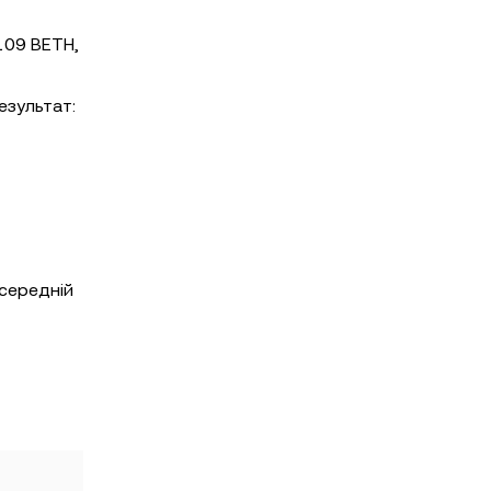
 109 BETH,
езультат:
 середній