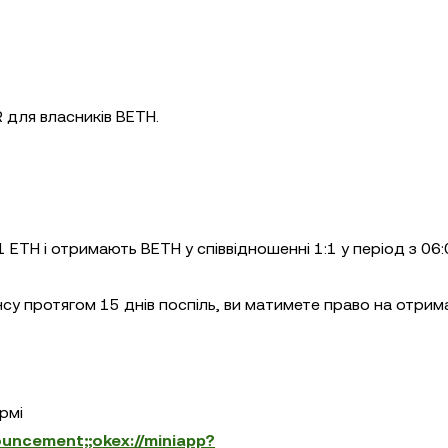
 для власників BETH.
1 ETH і отримають BETH у співвідношенні 1:1 у період з 06
у протягом 15 днів поспіль, ви матимете право на отрим
рмі
uncement;;okex://miniapp?