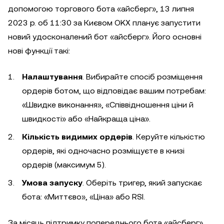
допомогою торгового бота «айсберг», 13 липня
2023 р. об 11:30 за Києвом OKX планує запустити
новий удосконалений бот «айсберг». Його основні
нові функції такі:
Налаштування
. Вибирайте спосіб розміщення
ордерів ботом, що відповідає вашим потребам:
«Швидке виконання», «Співвідношення ціни й
швидкості» або «Найкраща ціна».
Кількість видимих ордерів
. Керуйте кількістю
ордерів, які одночасно розміщуєте в книзі
ордерів (максимум 5).
Умова запуску
. Оберіть тригер, який запускає
бота: «Миттєво», «Ціна» або RSI.
За місяць підтримку попереднього бота «айсберг»