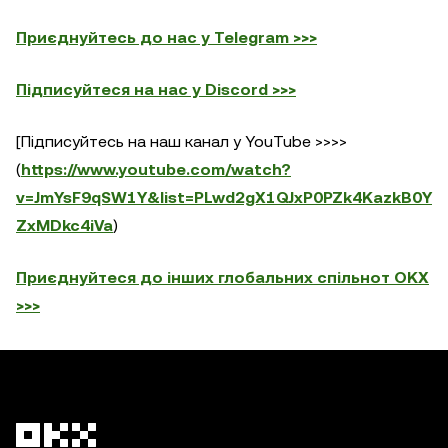
Приєднуйтесь до нас у Telegram >>>
Підписуйтеся на нас у Discord >>>
[Підписуйтесь на наш канал у YouTube >>>>
(
https://www.youtube.com/watch?
v=JmYsF9qSW1Y&list=PLwd2gX1QJxP0PZk4KazkB0Y
ZxMDkc4iVa
)
Приєднуйтеся до інших глобальних спільнот OKX
>>>