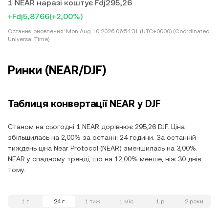
1 NEAR наразі коштує Fdj295,26
+Fdj5,8766
(+2,00%)
Останнє оновлення:
Mon Aug 10 2026 06:54:31 (UTC+0000) (Coordinated
Universal Time)
Ринки (NEAR/DJF)
Таблиця конвертації NEAR у DJF
Станом на сьогодні 1 NEAR дорівнює 295,26 DJF. Ціна
збільшилась на 2,00% за останні 24 години. За останній
тиждень ціна Near Protocol (NEAR) зменшилась на 3,00%.
NEAR у спадному тренді, що на 12,00% менше, ніж 30 днів
тому.
1 г
24 г
1 тиж
1 міс
1 р
2 роки