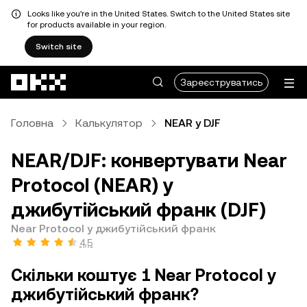
Looks like you're in the United States. Switch to the United States site
for products available in your region.
Switch site
Перейти до основного вмісту
Зареєструватись
Головна
Калькулятор
NEAR у DJF
NEAR/DJF: конвертувати Near
Protocol (NEAR) у
джибутійський франк (DJF)
Near Protocol у джибутійський франк
4,5
Скільки коштує 1 Near Protocol у
джибутійський франк?