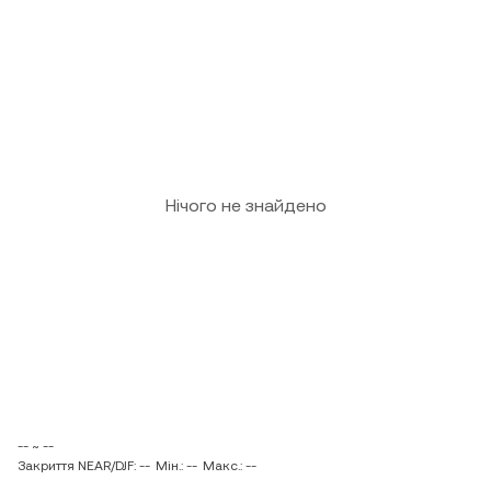
Нічого не знайдено
-- ~ --
Закриття NEAR/DJF: --
Мін.: --
Макс.: --