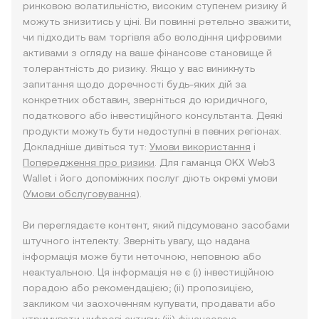
ринковою волатильністю, високим ступенем ризику й
можуть знизитись у ціні. Ви повинні ретельно зважити,
чи підходить вам торгівля або володіння цифровими
активами з огляду на ваше фінансове становище й
толерантність до ризику. Якщо у вас виникнуть
запитання щодо доречності будь-яких дій за
конкретних обставин, зверніться до юридичного,
податкового або інвестиційного консультанта. Деякі
продукти можуть бути недоступні в певних регіонах.
Докладніше дивіться тут:
Умови використання
і
Попередження про ризики
. Для гаманця OKX Web3
Wallet і його допоміжних послуг діють окремі умови
(
Умови обслуговування
).
Ви переглядаєте контент, який підсумовано засобами
штучного інтелекту. Зверніть увагу, що надана
інформація може бути неточною, неповною або
неактуальною. Ця інформація не є (i) інвестиційною
порадою або рекомендацією; (ii) пропозицією,
закликом чи заохоченням купувати, продавати або