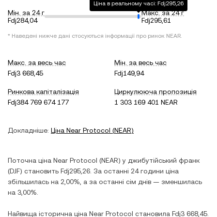
Ціна в реальному часі: Fdj295,26
Мін. за 24 г
Макс. за 24 г
Fdj284,04
Fdj295,61
* Наведені нижче дані стосуються інформації про ринок
NEAR
.
Макс. за весь час
Мін. за весь час
Fdj3 668,45
Fdj149,94
Ринкова капіталізація
Циркулююча пропозиція
Fdj384 769 674 177
1 303 169 401 NEAR
Докладніше:
Ціна
Near Protocol
(
NEAR
)
Поточна ціна
Near Protocol
(
NEAR
) у
джибутійський франк
(
DJF
) становить
Fdj295,26
. За останні 24 години ціна
збільшилась
на
2,00%
, а за останні сім днів —
зменшилась
на
3,00%
.
Найвища історична ціна
Near Protocol
становила
Fdj3 668,45
.