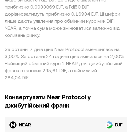
приблизно 0,0033869 DJF, а Fdj50 DJF
дорівнюватимуть приблизно 0,16934 DJF. Ці цифри
лише дають уявлення про обмінний курс між DJF і
NEAR, а точна сума може змінюватися залежно від
коливань ринку.
За останні 7 днів ціна Near Protocol зменшилась на
3,00%. За останні 24 години ціна змінилась на 2,00%.
Найвищий обмінний курс 1 NEAR для джибутійський
франк становив 295,61 DJF, а найнижчий —
284,04 DJF.
Конвертувати Near Protocol у
джибутійський франк
NEAR
DJF