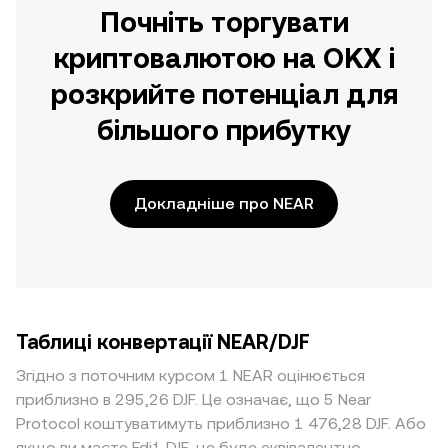
Почніть торгувати
криптовалютою на OKX і
розкрийте потенціал для
більшого прибутку
Докладніше про NEAR
Таблиці конвертації NEAR/DJF
Згідно з поточним курсом 1 NEAR оцінюється
приблизно в 295,26 DJF. Це означає, що 5 Near
Protocol коштуватимуть приблизно 1 476,28 DJF. Або
якщо ви маєте Fdj1 DJF, це буде еквівалентно