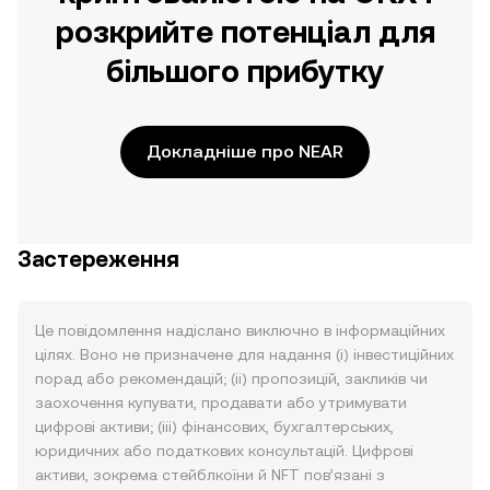
розкрийте потенціал для
більшого прибутку
Докладніше про NEAR
Застереження
Це повідомлення надіслано виключно в інформаційних
цілях. Воно не призначене для надання (i) інвестиційних
порад або рекомендацій; (ii) пропозицій, закликів чи
заохочення купувати, продавати або утримувати
цифрові активи; (iii) фінансових, бухгалтерських,
юридичних або податкових консультацій. Цифрові
активи, зокрема стейблкоїни й NFT пов’язані з