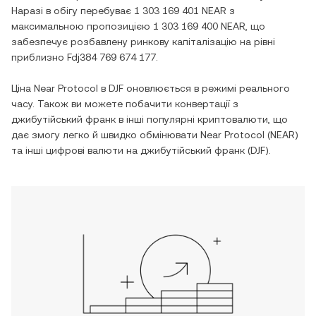
Наразі в обігу перебуває
1 303 169 401 NEAR
з
максимальною пропозицією
1 303 169 400 NEAR
, що
забезпечує розбавлену ринкову капіталізацію на рівні
приблизно
Fdj384 769 674 177
.
Ціна
Near Protocol
в
DJF
оновлюється в режимі реального
часу. Також ви можете побачити конвертації з
джибутійський франк
в інші популярні криптовалюти, що
дає змогу легко й швидко обмінювати
Near Protocol
(
NEAR
)
та інші цифрові валюти на
джибутійський франк
(
DJF
).