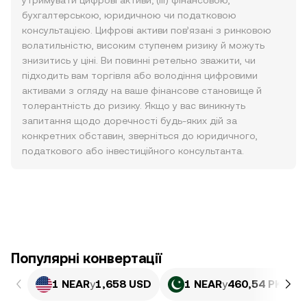
утримувати цифрові активи; (iii) фінансовою,
бухгалтерською, юридичною чи податковою
консультацією. Цифрові активи пов’язані з ринковою
волатильністю, високим ступенем ризику й можуть
знизитись у ціні. Ви повинні ретельно зважити, чи
підходить вам торгівля або володіння цифровими
активами з огляду на ваше фінансове становище й
толерантність до ризику. Якщо у вас виникнуть
запитання щодо доречності будь-яких дій за
конкретних обставин, зверніться до юридичного,
податкового або інвестиційного консультанта.
Популярні конвертації
1 NEAR
у
1,658 USD
1 NEAR
у
460,54 PKR