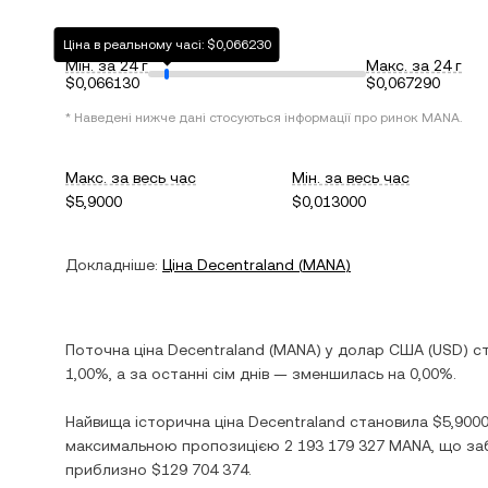
Ціна в реальному часі: $0,066230
Мін. за 24 г
Макс. за 24 г
$0,066130
$0,067290
* Наведені нижче дані стосуються інформації про ринок
MANA
.
Макс. за весь час
Мін. за весь час
$5,9000
$0,013000
Докладніше:
Ціна
Decentraland
(
MANA
)
Поточна ціна
Decentraland
(
MANA
) у
долар США
(
USD
) с
1,00%
, а за останні сім днів —
зменшилась
на
0,00%
.
Найвища історична ціна
Decentraland
становила
$5,900
максимальною пропозицією
2 193 179 327 MANA
, що за
приблизно
$129 704 374
.