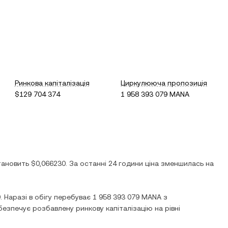
Ринкова капіталізація
Циркулююча пропозиція
$129 704 374
1 958 393 079 MANA
тановить
$0,066230
. За останні 24 години ціна
зменшилась
на
0
. Наразі в обігу перебуває
1 958 393 079 MANA
з
безпечує розбавлену ринкову капіталізацію на рівні