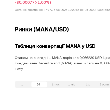
-$0,00077
(-1,00%)
Останнє оновлення:
Thu Aug 06 2026 10:20:56 (UTC+0000) (Coordina
Ринки (MANA/USD)
Таблиця конвертації MANA у USD
Станом на сьогодні 1 MANA дорівнює 0,066230 USD. Ціна
тиждень ціна Decentraland (MANA) зменшилась на 0,00%.
тому.
1 г
24 г
1 тиж
1 міс
1 р
2 роки