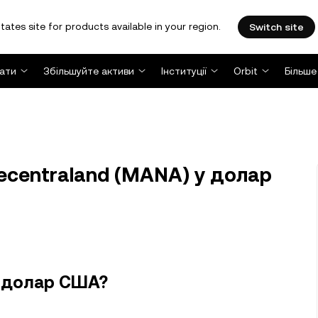
tates site for products available in your region.
Switch site
ати
Збільшуйте активи
Інституції
Orbit
Більше
centraland (MANA) у долар
у долар США?