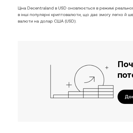
Ціна
Decentraland
в
USD
оновлюється в режимі реальног
в інші популярні криптовалюти, що дає змогу легко й 
валюти на
долар США
(
USD
).
Поч
пот
До