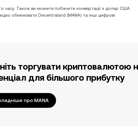
о часу. Також ви можете побачити конвертації з
долар США
швидко обмінювати
Decentraland
(
MANA
) та інші цифрові
ніть торгувати криптовалютою н
енціал для більшого прибутку
кладніше про MANA