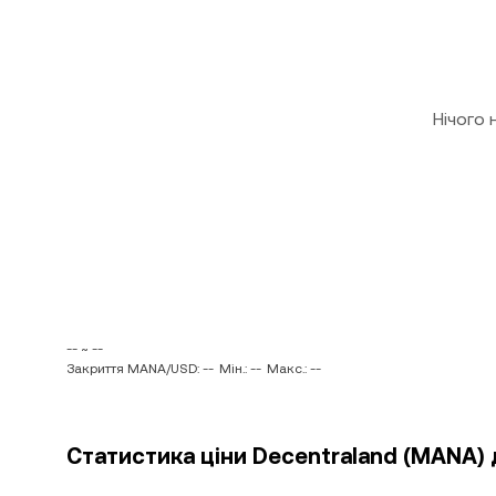
Нічого
-- ~ --
Закриття MANA/USD: --
Мін.: --
Макс.: --
Статистика ціни Decentraland (MANA)