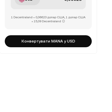
1 Decentraland = 0,06623 долар США, 1 долар США
= 15,09 Decentraland
Конвертувати MANA у USD