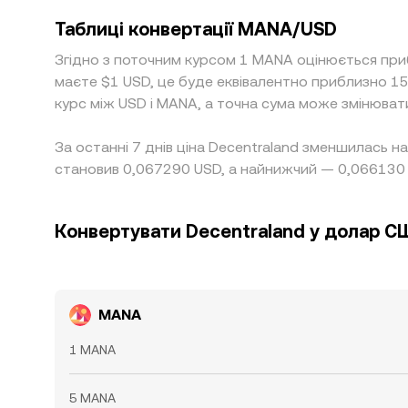
Таблиці конвертації MANA/USD
Згідно з поточним курсом 1 MANA оцінюється при
маєте $1 USD, це буде еквівалентно приблизно 1
курс між USD і MANA, а точна сума може змінюват
За останні 7 днів ціна Decentraland зменшилась 
становив 0,067290 USD, а найнижчий — 0,066130
Конвертувати Decentraland у долар С
MANA
1 MANA
5 MANA