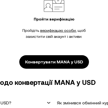
Пройти верифікацію
Пройдіть
верифікацію особи
, щоб
захистити свій акаунт і активи.
Конвертувати MANA у USD
одо конвертації MANA у USD
 USD?
Як змінився обмінний к