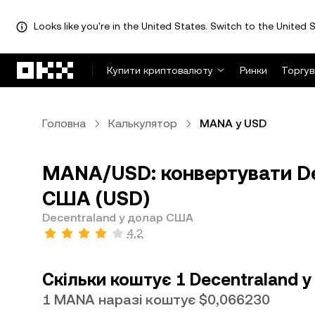
Looks like you're in the United States. Switch to the United S
Перейти до основного вмісту
Купити криптовалюту
Ринки
Торгув
Головна
Калькулятор
MANA у USD
MANA/USD: конвертувати De
США (USD)
Decentraland у долар США
4,2
Скільки коштує 1 Decentraland 
1 MANA наразі коштує $0,066230