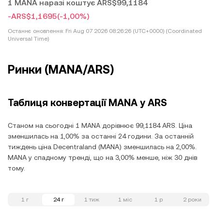
1 MANA наразі коштує ARS$99,1184
-ARS$1,1695
(-1,00%)
Останнє оновлення:
Fri Aug 07 2026 08:26:26 (UTC+0000) (Coordinated
Universal Time)
Ринки (MANA/ARS)
Таблиця конвертації MANA у ARS
Станом на сьогодні 1 MANA дорівнює 99,1184 ARS. Ціна
зменшилась на 1,00% за останні 24 години. За останній
тиждень ціна Decentraland (MANA) зменшилась на 2,00%.
MANA у спадному тренді, що на 3,00% менше, ніж 30 днів
тому.
1 г
24 г
1 тиж
1 міс
1 р
2 роки