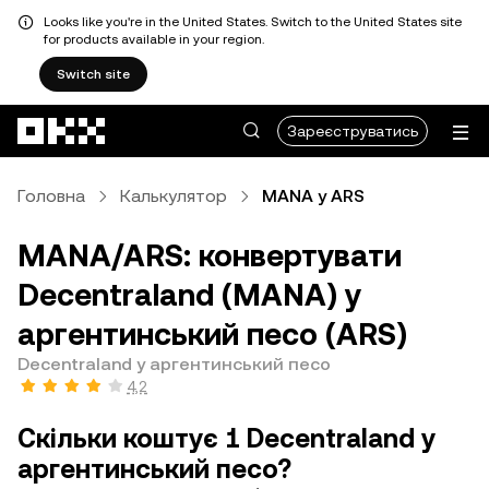
Looks like you're in the United States. Switch to the United States site
for products available in your region.
Switch site
Перейти до основного вмісту
Зареєструватись
Головна
Калькулятор
MANA у ARS
MANA/ARS: конвертувати
Decentraland (MANA) у
аргентинський песо (ARS)
Decentraland у аргентинський песо
4,2
Скільки коштує 1 Decentraland у
аргентинський песо?