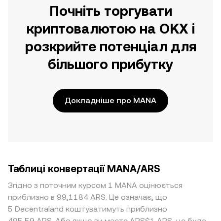
Почніть торгувати
криптовалютою на OKX і
розкрийте потенціал для
більшого прибутку
Докладніше про MANA
Таблиці конвертації MANA/ARS
Згідно з поточним курсом 1 MANA оцінюється
приблизно в 99,1184 ARS. Це означає, що
5 Decentraland коштуватимуть приблизно
495,59 ARS. Або якщо ви маєте ARS$1 ARS, це буде