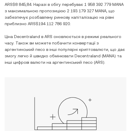
ARS$8 845,84
. Наразі в обігу перебуває
1 958 392 779 MANA
з максимальною пропозицією
2 193 179 327 MANA
, що
забезпечує розбавлену ринкову капіталізацію на рівні
приблизно
ARS$194 112 786 920
.
Ціна
Decentraland
в
ARS
оновлюється в режимі реального
часу. Також ви можете побачити конвертації з
аргентинський песо
в інші популярні криптовалюти, що дає
змогу легко й швидко обмінювати
Decentraland
(
MANA
) та
інші цифрові валюти на
аргентинський песо
(
ARS
).