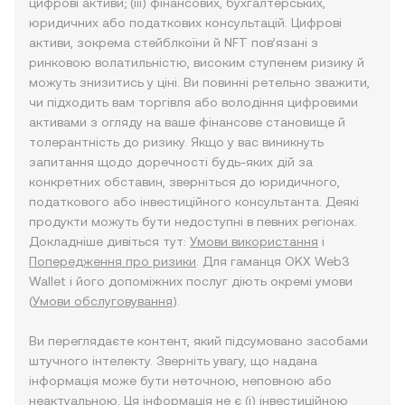
цифрові активи; (iii) фінансових, бухгалтерських,
юридичних або податкових консультацій. Цифрові
активи, зокрема стейблкоїни й NFT пов’язані з
ринковою волатильністю, високим ступенем ризику й
можуть знизитись у ціні. Ви повинні ретельно зважити,
чи підходить вам торгівля або володіння цифровими
активами з огляду на ваше фінансове становище й
толерантність до ризику. Якщо у вас виникнуть
запитання щодо доречності будь-яких дій за
конкретних обставин, зверніться до юридичного,
податкового або інвестиційного консультанта. Деякі
продукти можуть бути недоступні в певних регіонах.
Докладніше дивіться тут:
Умови використання
і
Попередження про ризики
. Для гаманця OKX Web3
Wallet і його допоміжних послуг діють окремі умови
(
Умови обслуговування
).
Ви переглядаєте контент, який підсумовано засобами
штучного інтелекту. Зверніть увагу, що надана
інформація може бути неточною, неповною або
неактуальною. Ця інформація не є (i) інвестиційною