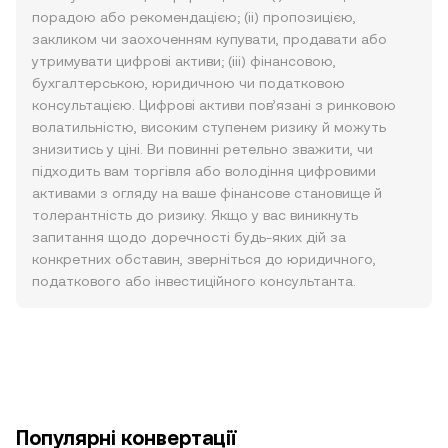
порадою або рекомендацією; (ii) пропозицією,
закликом чи заохоченням купувати, продавати або
утримувати цифрові активи; (iii) фінансовою,
бухгалтерською, юридичною чи податковою
консультацією. Цифрові активи пов’язані з ринковою
волатильністю, високим ступенем ризику й можуть
знизитись у ціні. Ви повинні ретельно зважити, чи
підходить вам торгівля або володіння цифровими
активами з огляду на ваше фінансове становище й
толерантність до ризику. Якщо у вас виникнуть
запитання щодо доречності будь-яких дій за
конкретних обставин, зверніться до юридичного,
податкового або інвестиційного консультанта.
Популярні конвертації