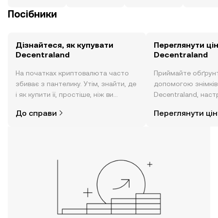
Посібники
Дізнайтеся, як купувати
Переглянути ці
Decentraland
Decentraland
На початках криптовалюта часто
Приймайте обґрунт
збиває з пантелику. Утім, знайти, де
допомогою знімків 
і як купити її, простіше, ніж ви
Decentraland, наст
думаєте. Розпочніть свою подорож
новин тощо в режи
До справи
Переглянути цін
за допомогою застосунку OKX для
часу.
мобільних пристроїв або
безпосередньо на цьому вебсайті.