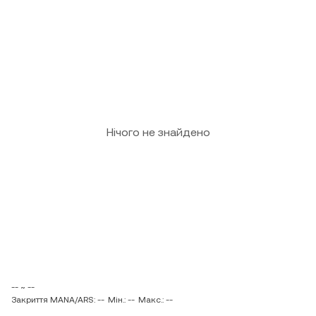
Нічого не знайдено
-- ~ --
Закриття MANA/ARS: --
Мін.: --
Макс.: --