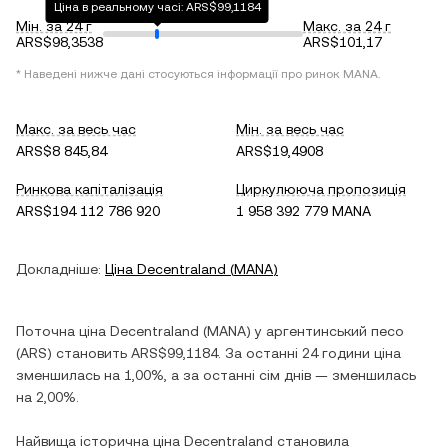
Ціна в реальному часі: ARS$99,1184
Мін. за 24 г
Макс. за 24 г
ARS$98,3538
ARS$101,17
* Наведені нижче дані стосуються інформації про ринок
MANA
.
Макс. за весь час
Мін. за весь час
ARS$8 845,84
ARS$19,4908
Ринкова капіталізація
Циркулююча пропозиція
ARS$194 112 786 920
1 958 392 779 MANA
Докладніше:
Ціна
Decentraland
(
MANA
)
Поточна ціна
Decentraland
(
MANA
) у
аргентинський песо
(
ARS
) становить
ARS$99,1184
. За останні 24 години ціна
зменшилась
на
1,00%
, а за останні сім днів —
зменшилась
на
2,00%
.
Найвища історична ціна
Decentraland
становила