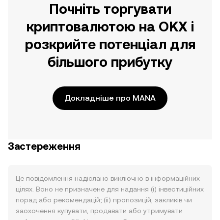
Почніть торгувати
криптовалютою на OKX і
розкрийте потенціал для
більшого прибутку
Докладніше про MANA
Застереження
Це повідомлення надіслано виключно в інформаційних
цілях. Воно не призначене для надання (i) інвестиційних
порад або рекомендацій; (ii) пропозицій, закликів чи
заохочення купувати, продавати або утримувати