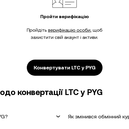
Пройти верифікацію
Пройдіть
верифікацію особи
, щоб
захистити свій акаунт і активи.
Конвертувати LTC у PYG
до конвертації LTC у PYG
YG?
Як змінився обмінний ку