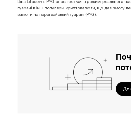
Ціна
Litecoin
в
PYG
оновлюється в режимі реального час
гуарані
в інші популярні криптовалюти, що дає змогу л
валюти на
парагвайський гуарані
(
PYG
).
Поч
пот
Док