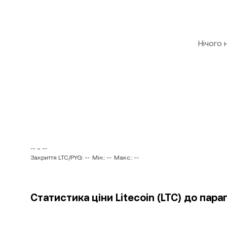
Нічого
-- ~ --
Закриття LTC/PYG: --
Мін.: --
Макс.: --
Статистика ціни Litecoin (LTC) до пара