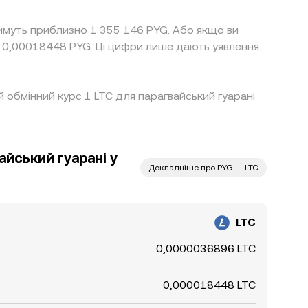
тимуть приблизно 1 355 146 PYG. Або якщо ви
 0,00018448 PYG. Ці цифри лише дають уявлення
ий обмінний курс 1 LTC для парагвайський гуарані
айський гуарані у
Докладніше про PYG — LTC
LTC
0,0000036896 LTC
0,000018448 LTC