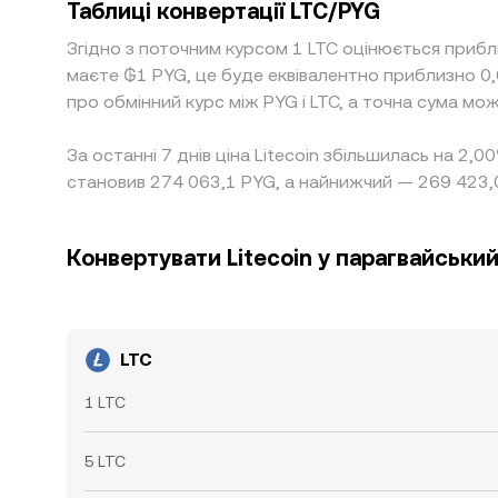
Таблиці конвертації LTC/PYG
Згідно з поточним курсом 1 LTC оцінюється прибл
маєте ₲1 PYG, це буде еквівалентно приблизно 
про обмінний курс між PYG і LTC, а точна сума мо
За останні 7 днів ціна Litecoin збільшилась на 2,
становив 274 063,1 PYG, а найнижчий — 269 423,
Конвертувати Litecoin у парагвайський
LTC
1 LTC
5 LTC