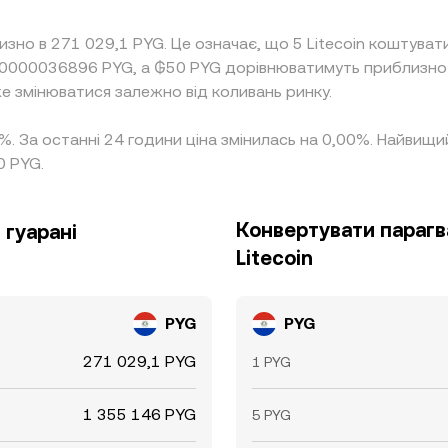
изно в 271 029,1 PYG. Це означає, що 5 Litecoin коштува
0,0000036896 PYG, а ₲50 PYG дорівнюватимуть приблизно
же змінюватися залежно від коливань ринку.
00%. За останні 24 години ціна змінилась на 0,00%. Найвищ
0 PYG.
Конвертувати парагв
 гуарані
Litecoin
PYG
PYG
271 029,1 PYG
1 PYG
1 355 146 PYG
5 PYG