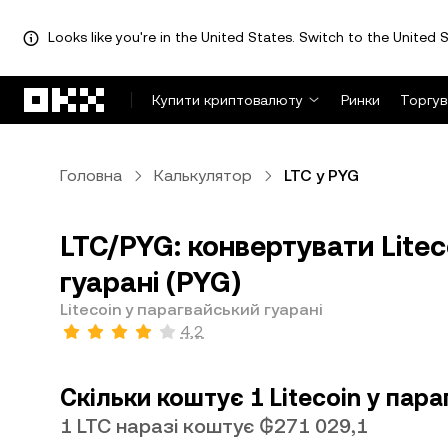
Looks like you're in the United States. Switch to the United S
Перейти до основного вмісту
Купити криптовалюту
Ринки
Торгув
Головна
Калькулятор
LTC у PYG
LTC/PYG: конвертувати Litec
гуарані (PYG)
Litecoin у парагвайський гуарані
4,2
Скільки коштує 1 Litecoin у пара
1 LTC наразі коштує ₲271 029,1