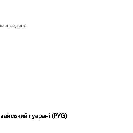
 не знайдено
гвайський гуарані (PYG)