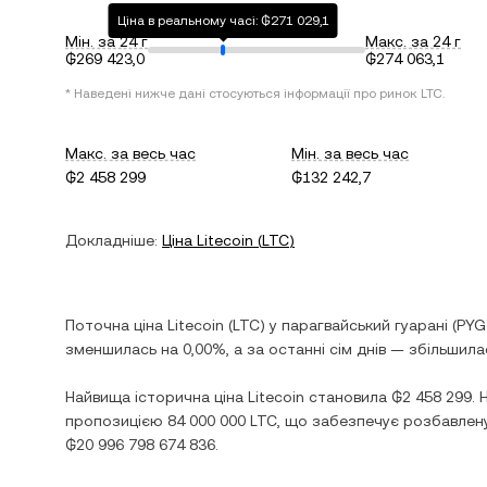
Ціна в реальному часі: ₲271 029,1
Мін. за 24 г
Макс. за 24 г
₲269 423,0
₲274 063,1
* Наведені нижче дані стосуються інформації про ринок
LTC
.
Макс. за весь час
Мін. за весь час
₲2 458 299
₲132 242,7
Докладніше:
Ціна
Litecoin
(
LTC
)
Поточна ціна
Litecoin
(
LTC
) у
парагвайський гуарані
(
PYG
зменшилась
на
0,00%
, а за останні сім днів —
збільшила
Найвища історична ціна
Litecoin
становила
₲2 458 299
. 
пропозицією
84 000 000 LTC
, що забезпечує розбавлену
₲20 996 798 674 836
.