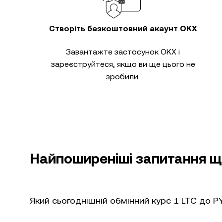
Створіть безкоштовний акаунт OKX
Завантажте застосунок OKX і
зареєструйтеся, якщо ви ще цього не
зробили.
Найпоширеніші запитання що
Який сьогоднішній обмінний курс 1 LTC до P