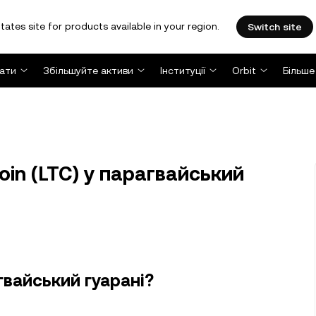
tates site for products available in your region.
Switch site
ати
Збільшуйте активи
Інституції
Orbit
Більше
oin (LTC) у парагвайський
гвайський гуарані?