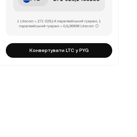
1 Litecoin = 271 029,14 парагвайський гуарані, 1
парагвайський гуарані = 0,0₅36896 Litecoin
Конвертувати LTC у PYG