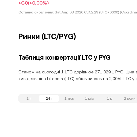
+₲0
(+0,00%)
Останнє оновлення:
Sat Aug 08 2026 03:52:29 (UTC+0000) (Coordina
Ринки (LTC/PYG)
Таблиця конвертації LTC у PYG
Станом на сьогодні 1 LTC дорівнює 271 029,1 PYG. Ціна 
тиждень ціна Litecoin (LTC) збільшилась на 2,00%. LTC у 
1 г
24 г
1 тиж
1 міс
1 р
2 роки