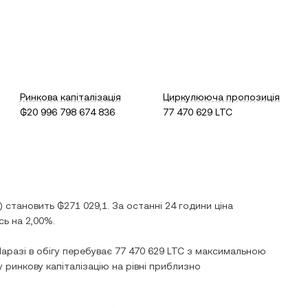
Ринкова капіталізація
Циркулююча пропозиція
₲20 996 798 674 836
77 470 629 LTC
) становить
₲271 029,1
. За останні 24 години ціна
сь
на
2,00%
.
Наразі в обігу перебуває
77 470 629 LTC
з максимальною
 ринкову капіталізацію на рівні приблизно