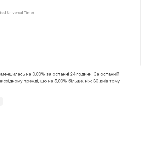
ted Universal Time)
зменшилась на 0,00% за останні 24 години. За останній
висхідному тренді, що на 5,00% більше, ніж 30 днів тому.