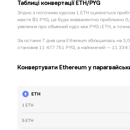
Таблиці конвертації ETH/PYG
Згідно з поточним курсом 1 ETH оцінюється приб
маєте ₲1 PYG, це буде еквівалентно приблизно 
уявлення про обмінний курс між PYG і ETH, а точн
За останні 7 днів ціна Ethereum збільшилась на 3
становив 11 477 751 PYG, а найнижчий — 11 334 
Конвертувати Ethereum у парагвайськи
ETH
1 ETH
5 ETH