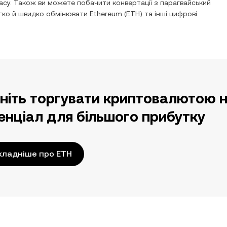
су. Також ви можете побачити конвертації з
парагвайський
егко й швидко обмінювати
Ethereum
(
ETH
) та інші цифрові
ніть торгувати криптовалютою н
енціал для більшого прибутку
кладніше про ETH