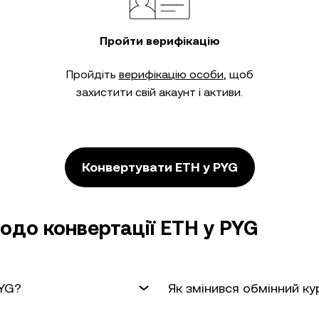
Пройти верифікацію
Пройдіть
верифікацію особи
, щоб
захистити свій акаунт і активи.
Конвертувати ETH у PYG
одо конвертації ETH у PYG
PYG?
Як змінився обмінний ку