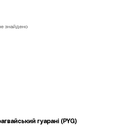
 не знайдено
агвайський гуарані (PYG)