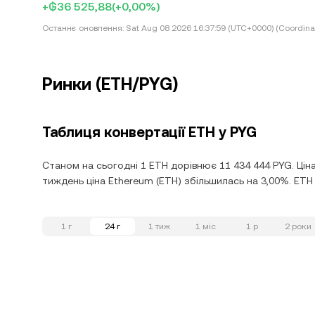
+₲36 525,88
(+0,00%)
Останнє оновлення:
Sat Aug 08 2026 16:37:59 (UTC+0000) (Coordina
Ринки (ETH/PYG)
Таблиця конвертації ETH у PYG
Станом на сьогодні 1 ETH дорівнює 11 434 444 PYG. Ціна
тиждень ціна Ethereum (ETH) збільшилась на 3,00%. ETH у
1 г
24 г
1 тиж
1 міс
1 р
2 роки