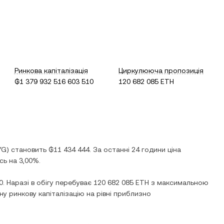
Ринкова капіталізація
Циркулююча пропозиція
₲1 379 932 516 603 510
120 682 085 ETH
YG
) становить
₲11 434 444
. За останні 24 години ціна
сь
на
3,00%
.
0
. Наразі в обігу перебуває
120 682 085 ETH
з максимальною
у ринкову капіталізацію на рівні приблизно