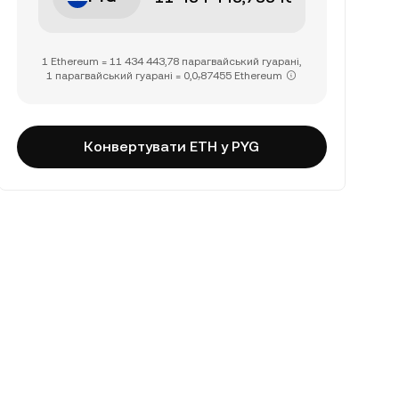
1 Ethereum = 11 434 443,78 парагвайський гуарані,
1 парагвайський гуарані = 0,0₇87455 Ethereum
Конвертувати ETH у PYG