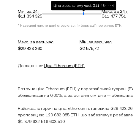
Ціна в реальному часі: ₲11 434 444
Мін. за 24 г
Макс. за 24 г
₲11 334 325
₲11 477 751
* Наведені нижче дані стосуються інформації про ринок
ETH
.
Макс. за весь час
Мін. за весь час
₲29 423 260
₲2 575,72
Докладніше:
Ціна
Ethereum
(
ETH
)
Поточна ціна
Ethereum
(
ETH
) у
парагвайський гуарані
(
P
збільшилась
на
0,00%
, а за останні сім днів —
збільшила
Найвища історична ціна
Ethereum
становила
₲29 423 26
пропозицією
120 682 085 ETH
, що забезпечує розбавлен
₲1 379 932 516 603 510
.