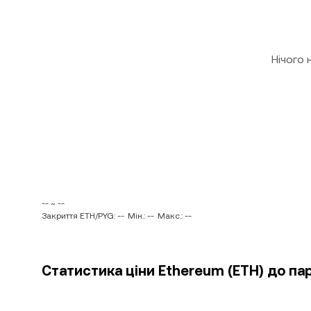
Нічого
-- ~ --
Закриття ETH/PYG: --
Мін.: --
Макс.: --
Статистика ціни Ethereum (ETH) до пар