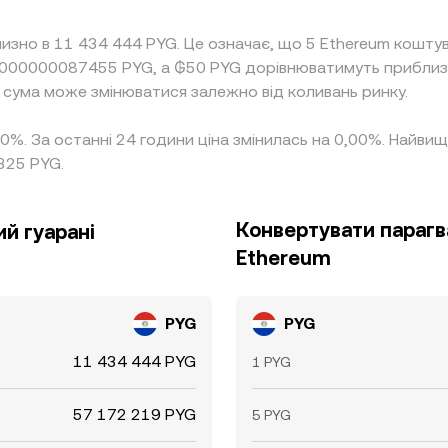
лизно в 11 434 444 PYG. Це означає, що 5 Ethereum кошт
0,000000087455 PYG, а ₲50 PYG дорівнюватимуть прибли
а сума може змінюватися залежно від коливань ринку.
,00%. За останні 24 години ціна змінилась на 0,00%. Найви
325 PYG.
Конвертувати парагв
й гуарані
Ethereum
PYG
PYG
11 434 444 PYG
1 PYG
57 172 219 PYG
5 PYG