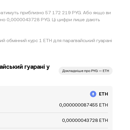
уватимуть приблизно 57 172 219 PYG. Або якщо ви
зно 0,0000043728 PYG. Ці цифри лише дають
щий обмінний курс 1 ETH для парагвайський гуарані
айський гуарані у
Докладніше про PYG — ETH
ETH
0,000000087455 ETH
0,00000043728 ETH