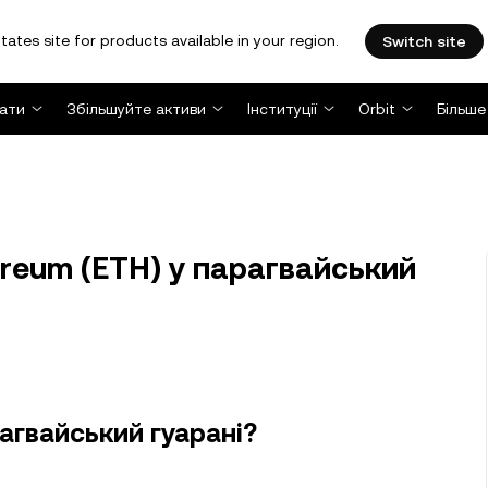
tates site for products available in your region.
Switch site
ати
Збільшуйте активи
Інституції
Orbit
Більше
reum (ETH) у парагвайський
агвайський гуарані?