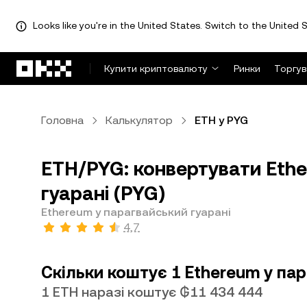
Looks like you're in the United States. Switch to the United S
Перейти до основного вмісту
Купити криптовалюту
Ринки
Торгув
Головна
Калькулятор
ETH у PYG
ETH/PYG: конвертувати Ethe
гуарані (PYG)
Ethereum у парагвайський гуарані
4,7
Скільки коштує 1 Ethereum у пар
1 ETH наразі коштує ₲11 434 444