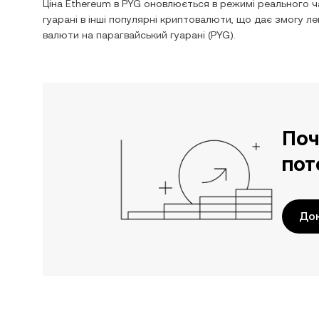
Ціна
Ethereum
в
PYG
оновлюється в режимі реального ча
гуарані
в інші популярні криптовалюти, що дає змогу л
валюти на
парагвайський гуарані
(
PYG
).
Поч
пот
До