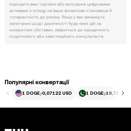
підходить вам торгівля або володіння цифровими
активами з огляду на ваше фінансове становище й
толерантність до ризику. Якщо у вас виникнуть
запитання щодо доречності будь-яких дій за
конкретних обставин, зверніться до юридичного,
податкового або інвестиційного консультанта.
Популярні конвертації
1 DOGE
у
0,07122 USD
1 DOGE
у
19,78 PKR