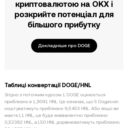
криптовалютою на OKX і
розкрийте потенціал для
більшого прибутку
Докладніше про DOGE
Таблиці конвертації DOGE/HNL
Згідно з поточним курсом 1 DOGE оцінюється
приблизно в 1,9091 HNL. Це означає, що 5 Dogecoin
коштуватимуть приблизно 9,5453 HNL. Або якщо ви
маєте L1 HNL, це буде еквівалентно приблизно
0,52382 HNL, а L50 HNL дорівнюватимуть приблизно