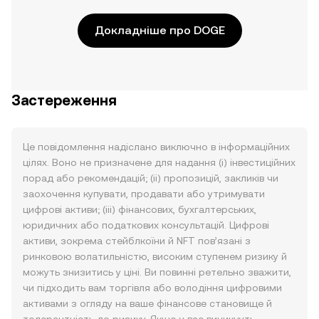
Докладніше про DOGE
Застереження
Це повідомлення надіслано виключно в інформаційних
цілях. Воно не призначене для надання (i) інвестиційних
порад або рекомендацій; (ii) пропозицій, закликів чи
заохочення купувати, продавати або утримувати
цифрові активи; (iii) фінансових, бухгалтерських,
юридичних або податкових консультацій. Цифрові
активи, зокрема стейблкоїни й NFT пов’язані з
ринковою волатильністю, високим ступенем ризику й
можуть знизитись у ціні. Ви повинні ретельно зважити,
чи підходить вам торгівля або володіння цифровими
активами з огляду на ваше фінансове становище й