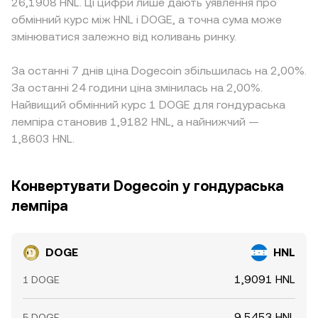
26,1908 HNL. Ці цифри лише дають уявлення про
обмінний курс між HNL і DOGE, а точна сума може
змінюватися залежно від коливань ринку.
За останні 7 днів ціна Dogecoin збільшилась на 2,00%.
За останні 24 години ціна змінилась на 2,00%.
Найвищий обмінний курс 1 DOGE для гондураська
лемпіра становив 1,9182 HNL, а найнижчий —
1,8603 HNL.
Конвертувати Dogecoin у гондураська
лемпіра
DOGE
HNL
1,9091 HNL
1 DOGE
9,5453 HNL
5 DOGE