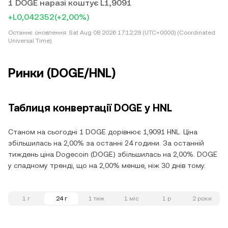
1 DOGE наразі коштує L1,9091
+L0,042352
(+2,00%)
Останнє оновлення:
Sat Aug 08 2026 17:12:29 (UTC+0000) (Coordinated
Universal Time)
Ринки (DOGE/HNL)
Таблиця конвертації DOGE у HNL
Станом на сьогодні 1 DOGE дорівнює 1,9091 HNL. Ціна
збільшилась на 2,00% за останні 24 години. За останній
тиждень ціна Dogecoin (DOGE) збільшилась на 2,00%. DOGE
у спадному тренді, що на 2,00% менше, ніж 30 днів тому.
1 г
24 г
1 тиж
1 міс
1 р
2 роки