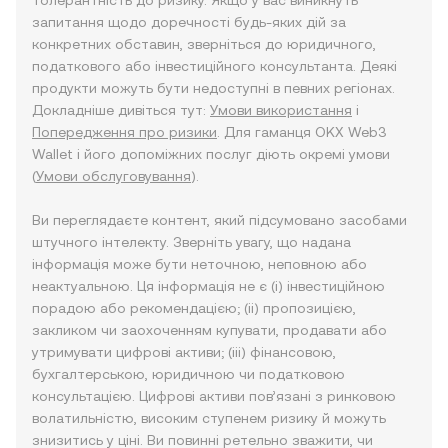
толерантність до ризику. Якщо у вас виникнуть
запитання щодо доречності будь-яких дій за
конкретних обставин, зверніться до юридичного,
податкового або інвестиційного консультанта. Деякі
продукти можуть бути недоступні в певних регіонах.
Докладніше дивіться тут:
Умови використання
і
Попередження про ризики
. Для гаманця OKX Web3
Wallet і його допоміжних послуг діють окремі умови
(
Умови обслуговування
).
Ви переглядаєте контент, який підсумовано засобами
штучного інтелекту. Зверніть увагу, що надана
інформація може бути неточною, неповною або
неактуальною. Ця інформація не є (i) інвестиційною
порадою або рекомендацією; (ii) пропозицією,
закликом чи заохоченням купувати, продавати або
утримувати цифрові активи; (iii) фінансовою,
бухгалтерською, юридичною чи податковою
консультацією. Цифрові активи пов’язані з ринковою
волатильністю, високим ступенем ризику й можуть
знизитись у ціні. Ви повинні ретельно зважити, чи