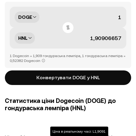
DOGE
HNL
1 Dogecoin = 1,909 гондураська лемпіра, 1 гондураська лемпіра =
0,52382 Dogecoin
Конвертувати DOGE у HNL
Статистика ціни Dogecoin (DOGE) до
гондураська лемпіра (HNL)
Ціна в реальному часі: L1,9091