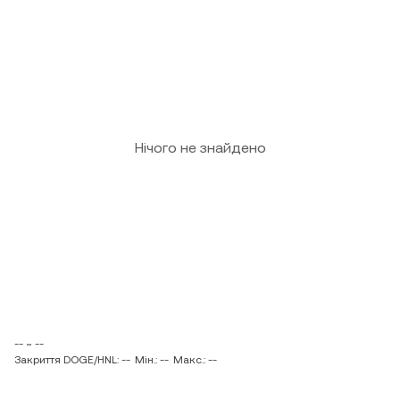
Нічого не знайдено
-- ~ --
Закриття DOGE/HNL: --
Мін.: --
Макс.: --