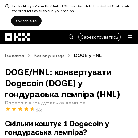
Looks like you're in the United States. Switch to the United States site
for products available in your region.
Switch site
Перейти до основного вмісту
Зареєструватись
Головна
Калькулятор
DOGE у HNL
DOGE/HNL: конвертувати
Dogecoin (DOGE) у
гондураська лемпіра (HNL)
Dogecoin у гондураська лемпіра
4,3
Скільки коштує 1 Dogecoin у
гондураська лемпіра?