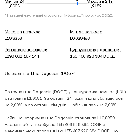
Мін. за 24 г
Макс. за 24 г
L1,8603
L1,9182
* Наведені нижче дані стосуються інформації про ринок
DOGE
.
Макс. за весь час
Мін. за весь час
L19,8359
L0,029486
Ринкова капіталізація
Циркулююча пропозиція
L296 682 167 144
155 406 926 384 DOGE
Докладніше:
Ціна
Dogecoin
(
DOGE
)
Поточна ціна
Dogecoin
(
DOGE
) у
гондураська лемпіра
(
HNL
)
становить
L1,9091
. За останні 24 години ціна
збільшилась
на
2,00%
, а за останні сім днів —
збільшилась
на
2,00%
.
Найвища історична ціна
Dogecoin
становила
L19,8359
.
Наразі в обігу перебуває
155 406 926 384 DOGE
з
максимальною пропозицією
155 407 226 384 DOGE
, що