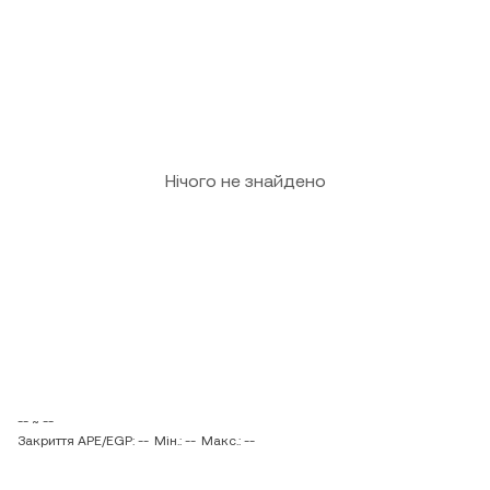
Нічого не знайдено
-- ~ --
Закриття APE/EGP: --
Мін.: --
Макс.: --