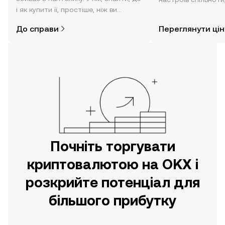
і як купити її, простіше, ніж ви
режимі реального 
думаєте. Розпочніть свою подорож
До справи
Переглянути цін
за допомогою застосунку OKX для
мобільних пристроїв або
безпосередньо на цьому вебсайті.
Почніть торгувати
криптовалютою на OKX і
розкрийте потенціал для
більшого прибутку