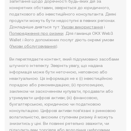
запитання щодо доречності будь-яких дій за
конкретних обставин, зверніться до юридичного,
податкового або інвестиційного консультанта. Деякі
продукти можуть бути недоступні в певних регіонах.
Докладніше дивіться тут:
Умови використання
і
Попередження про ризики
. Для гаманця OKX Web3
Wallet і його допоміжних послуг діють окремі умови
(
Умови обслуговування
).
Ви переглядаєте контент, який підсумовано засобами
штучного інтелекту. Зверніть увагу, що надана
інформація може бути неточною, неповною або
неактуальною. Ця інформація не є (i) інвестиційною
порадою або рекомендацією; (ii) пропозицією,
закликом чи заохоченням купувати, продавати або
утримувати цифрові активи; (iii) фінансовою,
бухгалтерською, юридичною чи податковою
консультацією. Цифрові активи пов’язані з ринковою
волатильністю, високим ступенем ризику й можуть
знизитись у ціні. Ви повинні ретельно зважити, чи
підходить вам торгівля або володіння цифровими