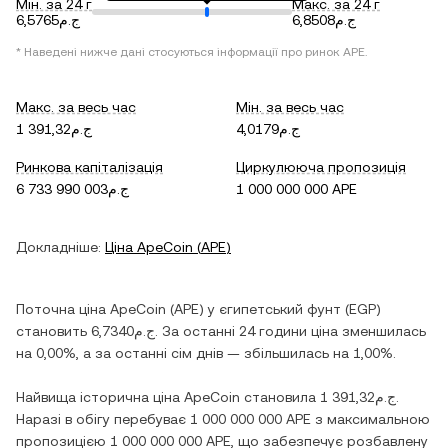
Мін. за 24 г
Макс. за 24 г
ج.م6,8508
ج.م6,5765
* Наведені нижче дані стосуються інформації про ринок
APE
.
Макс. за весь час
Мін. за весь час
ج.م4,0179
ج.م1 391,32
Ринкова капіталізація
Циркулююча пропозиція
ج.م6 733 990 003
1 000 000 000 APE
Докладніше:
Ціна
ApeCoin
(
APE
)
Поточна ціна
ApeCoin
(
APE
) у
єгипетський фунт
(
EGP
)
становить
ج.م6,7340
. За останні 24 години ціна
зменшилась
на
0,00%
, а за останні сім днів —
збільшилась
на
1,00%
.
Найвища історична ціна
ApeCoin
становила
ج.م1 391,32
.
Наразі в обігу перебуває
1 000 000 000 APE
з максимальною
пропозицією
1 000 000 000 APE
, що забезпечує розбавлену