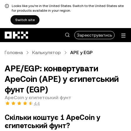
Looks like you're in the United States. Switch to the United States site
for products available in your region.
Switch site
Перейти до основного вмісту
Зареєструватись
Головна
Калькулятор
APE у EGP
APE/EGP: конвертувати
ApeCoin (APE) у єгипетський
фунт (EGP)
ApeCoin у єгипетський фунт
4,4
Скільки коштує 1 ApeCoin у
єгипетський фунт?