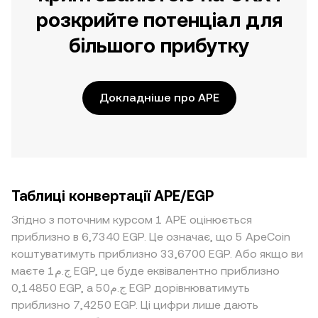
розкрийте потенціал для
більшого прибутку
Докладніше про APE
Таблиці конвертації APE/EGP
Згідно з поточним курсом 1 APE оцінюється
приблизно в 6,7340 EGP. Це означає, що 5 ApeCoin
коштуватимуть приблизно 33,6700 EGP. Або якщо ви
маєте ج.م1 EGP, це буде еквівалентно приблизно
0,14850 EGP, а ج.م50 EGP дорівнюватимуть
приблизно 7,4250 EGP. Ці цифри лише дають