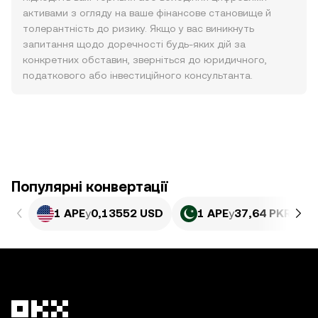
активами з огляду на ваше фінансове становище й
толерантність до ризику. Якщо у вас виникнуть
запитання щодо доречності будь-яких дій за
конкретних обставин, зверніться до юридичного,
податкового або інвестиційного консультанта.
Популярні конвертації
1 APE
у
0,13552 USD
1 APE
у
37,64 PKR