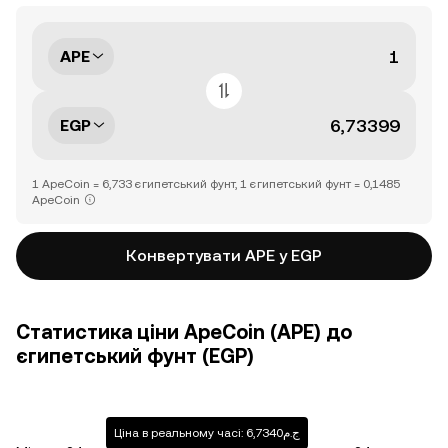
APE
EGP
1 ApeCoin = 6,733 єгипетський фунт, 1 єгипетський фунт = 0,1485
ApeCoin
Конвертувати APE у EGP
Статистика ціни ApeCoin (APE) до
єгипетський фунт (EGP)
Ціна в реальному часі: ج.م6,7340