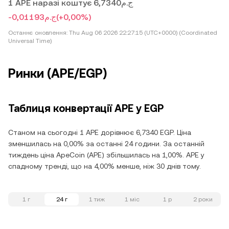
1 APE наразі коштує ج.م6,7340
-ج.م0,01193
(+0,00%)
Останнє оновлення:
Thu Aug 06 2026 22:27:15 (UTC+0000) (Coordinated
Universal Time)
Ринки (APE/EGP)
Таблиця конвертації APE у EGP
Станом на сьогодні 1 APE дорівнює 6,7340 EGP. Ціна
зменшилась на 0,00% за останні 24 години. За останній
тиждень ціна ApeCoin (APE) збільшилась на 1,00%. APE у
спадному тренді, що на 4,00% менше, ніж 30 днів тому.
1 г
24 г
1 тиж
1 міс
1 р
2 роки