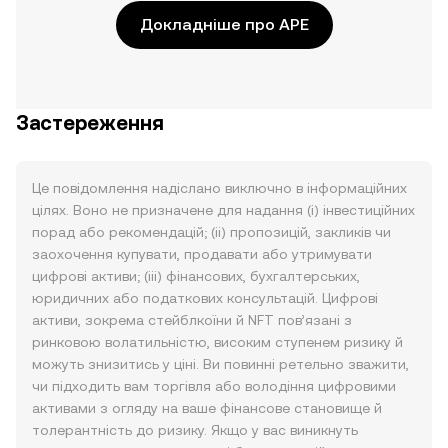
Докладніше про APE
Застереження
Це повідомлення надіслано виключно в інформаційних
цілях. Воно не призначене для надання (i) інвестиційних
порад або рекомендацій; (ii) пропозицій, закликів чи
заохочення купувати, продавати або утримувати
цифрові активи; (iii) фінансових, бухгалтерських,
юридичних або податкових консультацій. Цифрові
активи, зокрема стейблкоїни й NFT пов’язані з
ринковою волатильністю, високим ступенем ризику й
можуть знизитись у ціні. Ви повинні ретельно зважити,
чи підходить вам торгівля або володіння цифровими
активами з огляду на ваше фінансове становище й
толерантність до ризику. Якщо у вас виникнуть