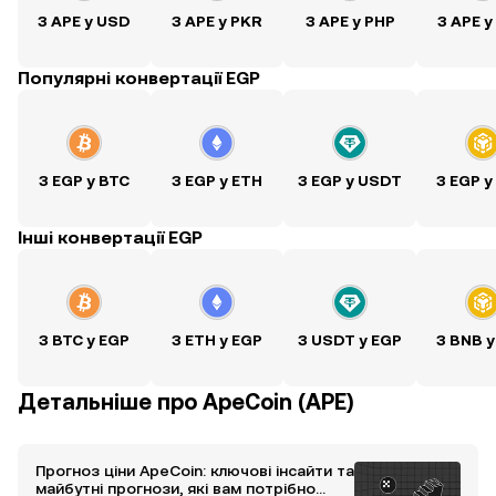
З APE у USD
З APE у PKR
З APE у PHP
З APE у
Популярні конвертації EGP
З EGP у BTC
З EGP у ETH
З EGP у USDT
З EGP у
Інші конвертації EGP
З BTC у EGP
З ETH у EGP
З USDT у EGP
З BNB у
Детальніше про ApeCoin (APE)
Прогноз ціни ApeCoin: ключові інсайти та
майбутні прогнози, які вам потрібно