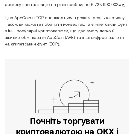
ринкову капіталізацію на рівні приблизно
ج.م6 733 990 003
.
Ціна
ApeCoin
в
EGP
оновлюється в режимі реального часу.
Також ви можете побачити конвертації з
єгипетський фунт
в інші популярні криптовалюти, що дає змогу легко й
швидко обмінювати
ApeCoin
(
APE
) та інші цифрові валюти
на
єгипетський фунт
(
EGP
).
Почніть торгувати
криптовалютою на OKX і