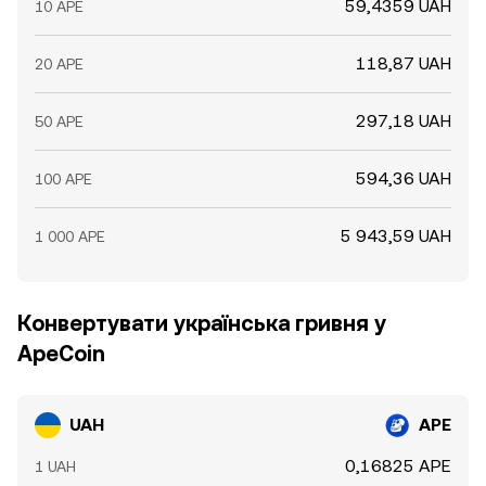
59,4359 UAH
10 APE
118,87 UAH
20 APE
297,18 UAH
50 APE
594,36 UAH
100 APE
5 943,59 UAH
1 000 APE
Конвертувати українська гривня у
ApeCoin
UAH
APE
0,16825 APE
1 UAH