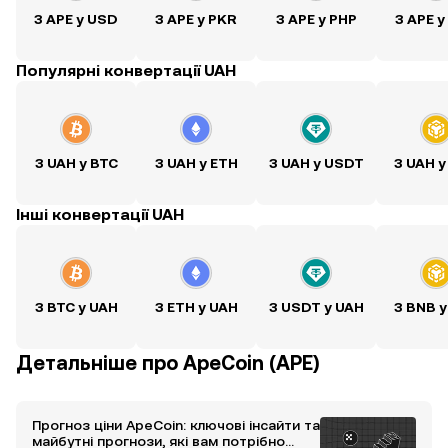
З APE у USD
З APE у PKR
З APE у PHP
З APE у
Популярні конвертації UAH
З UAH у BTC
З UAH у ETH
З UAH у USDT
З UAH у
Інші конвертації UAH
З BTC у UAH
З ETH у UAH
З USDT у UAH
З BNB у
Детальніше про ApeCoin (APE)
Прогноз ціни ApeCoin: ключові інсайти та
майбутні прогнози, які вам потрібно