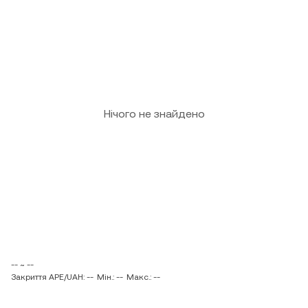
Нічого не знайдено
-- ~ --
Закриття APE/UAH: --
Мін.: --
Макс.: --