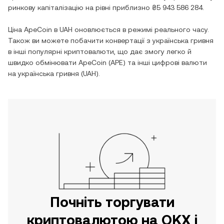
ринкову капіталізацію на рівні приблизно
₴5 943 586 284
.
Ціна
ApeCoin
в
UAH
оновлюється в режимі реального часу.
Також ви можете побачити конвертації з
українська гривня
в інші популярні криптовалюти, що дає змогу легко й
швидко обмінювати
ApeCoin
(
APE
) та інші цифрові валюти
на
українська гривня
(
UAH
).
Почніть торгувати
криптовалютою на OKX і