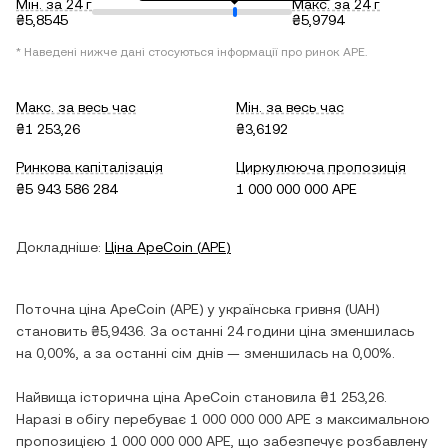
Мін. за 24 г
Макс. за 24 г
₴5,8545
₴5,9794
* Наведені нижче дані стосуються інформації про ринок
APE
.
Макс. за весь час
Мін. за весь час
₴1 253,26
₴3,6192
Ринкова капіталізація
Циркулююча пропозиція
₴5 943 586 284
1 000 000 000 APE
Докладніше:
Ціна
ApeCoin
(
APE
)
Поточна ціна
ApeCoin
(
APE
) у
українська гривня
(
UAH
)
становить
₴5,9436
. За останні 24 години ціна
зменшилась
на
0,00%
, а за останні сім днів —
зменшилась
на
0,00%
.
Найвища історична ціна
ApeCoin
становила
₴1 253,26
.
Наразі в обігу перебуває
1 000 000 000 APE
з максимальною
пропозицією
1 000 000 000 APE
, що забезпечує розбавлену