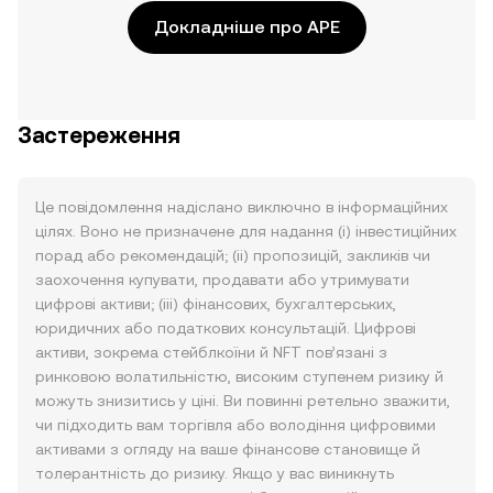
Докладніше про APE
Застереження
Це повідомлення надіслано виключно в інформаційних
цілях. Воно не призначене для надання (i) інвестиційних
порад або рекомендацій; (ii) пропозицій, закликів чи
заохочення купувати, продавати або утримувати
цифрові активи; (iii) фінансових, бухгалтерських,
юридичних або податкових консультацій. Цифрові
активи, зокрема стейблкоїни й NFT пов’язані з
ринковою волатильністю, високим ступенем ризику й
можуть знизитись у ціні. Ви повинні ретельно зважити,
чи підходить вам торгівля або володіння цифровими
активами з огляду на ваше фінансове становище й
толерантність до ризику. Якщо у вас виникнуть