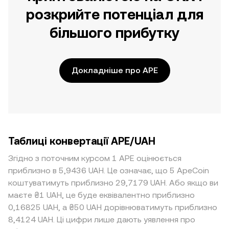
розкрийте потенціал для
більшого прибутку
Докладніше про APE
Таблиці конвертації APE/UAH
Згідно з поточним курсом 1 APE оцінюється
приблизно в 5,9436 UAH. Це означає, що 5 ApeCoin
коштуватимуть приблизно 29,7179 UAH. Або якщо ви
маєте ₴1 UAH, це буде еквівалентно приблизно
0,16825 UAH, а ₴50 UAH дорівнюватимуть приблизно
8,4124 UAH. Ці цифри лише дають уявлення про