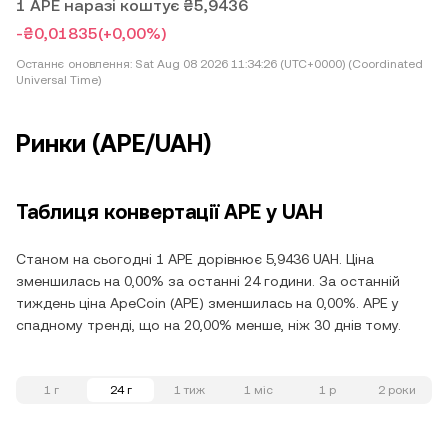
1 APE наразі коштує ₴5,9436
-₴0,01835
(+0,00%)
Останнє оновлення:
Sat Aug 08 2026 11:34:26 (UTC+0000) (Coordinated
Universal Time)
Ринки (APE/UAH)
Таблиця конвертації APE у UAH
Станом на сьогодні 1 APE дорівнює 5,9436 UAH. Ціна
зменшилась на 0,00% за останні 24 години. За останній
тиждень ціна ApeCoin (APE) зменшилась на 0,00%. APE у
спадному тренді, що на 20,00% менше, ніж 30 днів тому.
1 г
24 г
1 тиж
1 міс
1 р
2 роки