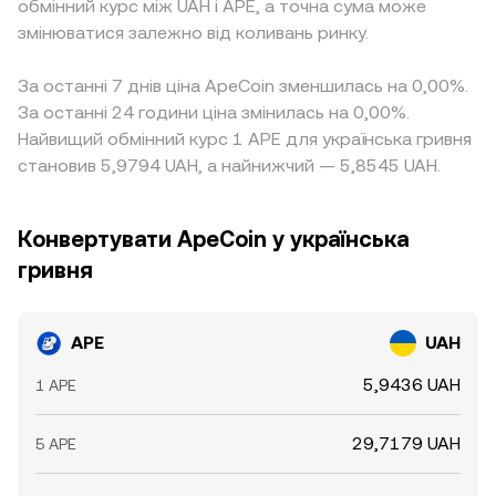
обмінний курс між UAH і APE, а точна сума може
змінюватися залежно від коливань ринку.
За останні 7 днів ціна ApeCoin зменшилась на 0,00%.
За останні 24 години ціна змінилась на 0,00%.
Найвищий обмінний курс 1 APE для українська гривня
становив 5,9794 UAH, а найнижчий — 5,8545 UAH.
Конвертувати ApeCoin у українська
гривня
APE
UAH
5,9436 UAH
1 APE
29,7179 UAH
5 APE