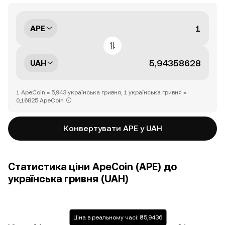
APE
UAH
1 ApeCoin = 5,943 українська гривня, 1 українська гривня =
0,16825 ApeCoin
Конвертувати APE у UAH
Статистика ціни ApeCoin (APE) до
українська гривня (UAH)
Ціна в реальному часі: ₴5,9436