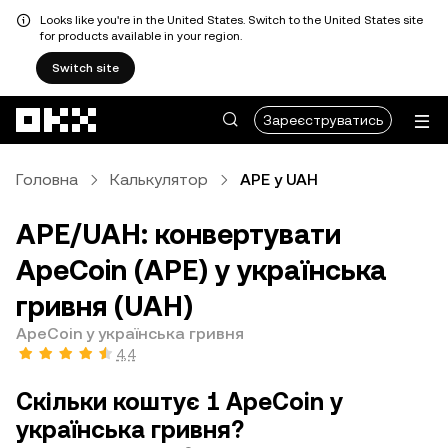
Looks like you're in the United States. Switch to the United States site
for products available in your region.
Switch site
Перейти до основного вмісту
Зареєструватись
Головна
Калькулятор
APE у UAH
APE/UAH: конвертувати
ApeCoin (APE) у українська
гривня (UAH)
ApeCoin у українська гривня
4,4
Скільки коштує 1 ApeCoin у
українська гривня?