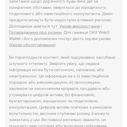
запитання щодо доречності будь-яких дій за
конкретних обставин, зверніться до юридичного,
податкового або інвестиційного консультанта. Деякі
продукти можуть бути недоступні в певних регіонах.
Докладніше дивіться тут:
Умови використання
і
Попередження про ризики
. Для гаманця OKX Web3
Wallet і його допоміжних послуг діють окремі умови
(
Умови обслуговування
).
Ви переглядаєте контент, який підсумовано засобами
штучного інтелекту. Зверніть увагу, що надана
інформація може бути неточною, неповною або
неактуальною. Ця інформація не є (i) інвестиційною
порадою або рекомендацією; (ii) пропозицією,
закликом чи заохоченням купувати, продавати або
утримувати цифрові активи; (iii) фінансовою,
бухгалтерською, юридичною чи податковою
консультацією. Цифрові активи пов’язані з ринковою
волатильністю, високим ступенем ризику й можуть
знизитись у ціні. Ви повинні ретельно зважити, чи
підходить вам торгівля або володіння цифровими