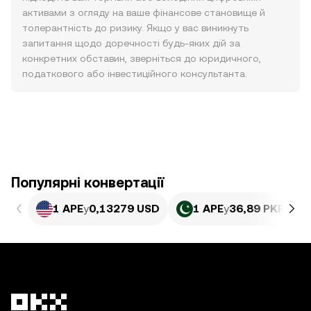
активами з огляду на ваше фінансове становище й
толерантність до ризику. Якщо у вас виникнуть
запитання щодо доречності будь-яких дій за
конкретних обставин, зверніться до юридичного,
податкового або інвестиційного консультанта.
Популярні конвертації
1 APE
у
0,13279 USD
1 APE
у
36,89 PKR