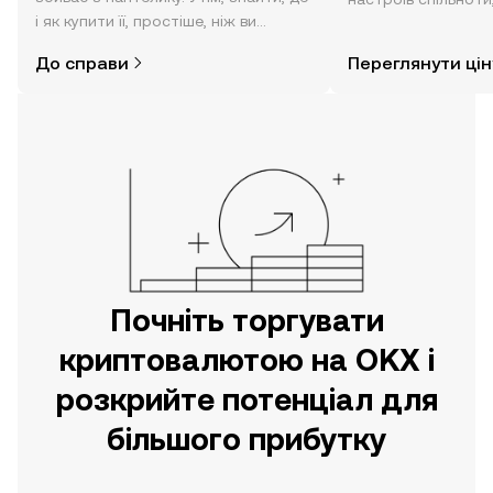
і як купити її, простіше, ніж ви
режимі реального 
думаєте. Розпочніть свою подорож
До справи
Переглянути цін
за допомогою застосунку OKX для
мобільних пристроїв або
безпосередньо на цьому вебсайті.
Почніть торгувати
криптовалютою на OKX і
розкрийте потенціал для
більшого прибутку