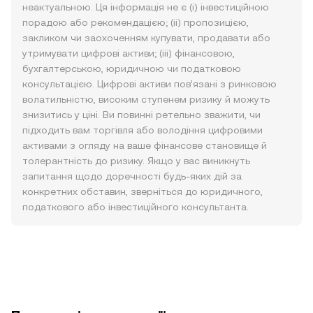
неактуальною. Ця інформація не є (i) інвестиційною
порадою або рекомендацією; (ii) пропозицією,
закликом чи заохоченням купувати, продавати або
утримувати цифрові активи; (iii) фінансовою,
бухгалтерською, юридичною чи податковою
консультацією. Цифрові активи пов’язані з ринковою
волатильністю, високим ступенем ризику й можуть
знизитись у ціні. Ви повинні ретельно зважити, чи
підходить вам торгівля або володіння цифровими
активами з огляду на ваше фінансове становище й
толерантність до ризику. Якщо у вас виникнуть
запитання щодо доречності будь-яких дій за
конкретних обставин, зверніться до юридичного,
податкового або інвестиційного консультанта.