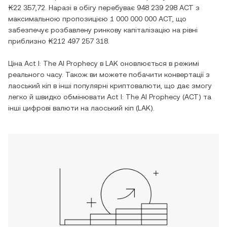
₭22 357,72
. Наразі в обігу перебуває
948 239 298 ACT
з
максимальною пропозицією
1 000 000 000 ACT
, що
забезпечує розбавлену ринкову капіталізацію на рівні
приблизно
₭212 497 257 318
.
Ціна
Act I: The AI Prophecy
в
LAK
оновлюється в режимі
реального часу. Також ви можете побачити конвертації з
лаоський кіп
в інші популярні криптовалюти, що дає змогу
легко й швидко обмінювати
Act I: The AI Prophecy
(
ACT
) та
інші цифрові валюти на
лаоський кіп
(
LAK
).