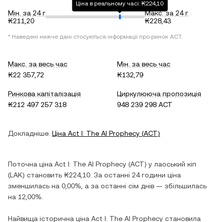
Ціна в реальному часі: ₭224,10
Мін. за 24 г
Макс. за 24 г
₭211,20
₭228,43
* Наведені нижче дані стосуються інформації про ринок
ACT
.
Макс. за весь час
Мін. за весь час
₭22 357,72
₭132,79
Ринкова капіталізація
Циркулююча пропозиція
₭212 497 257 318
948 239 298 ACT
Докладніше:
Ціна
Act I: The AI Prophecy
(
ACT
)
Поточна ціна
Act I: The AI Prophecy
(
ACT
) у
лаоський кіп
(
LAK
) становить
₭224,10
. За останні 24 години ціна
зменшилась
на
0,00%
, а за останні сім днів —
збільшилась
на
12,00%
.
Найвища історична ціна
Act I: The AI Prophecy
становила