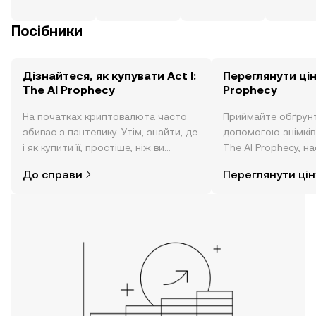
Посібники
Дізнайтеся, як купувати Act I:
Переглянути ціну
The AI Prophecy
Prophecy
На початках криптовалюта часто
Приймайте обґрунт
збиває з пантелику. Утім, знайти, де
допомогою знімків з
і як купити її, простіше, ніж ви
The AI Prophecy, на
думаєте. Розпочніть свою подорож
новин тощо в режи
До справи
Переглянути цін
за допомогою застосунку OKX для
часу.
мобільних пристроїв або
безпосередньо на цьому вебсайті.