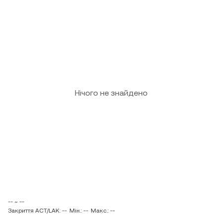
Нічого не знайдено
-- ~ --
Закриття ACT/LAK: --
Мін.: --
Макс.: --