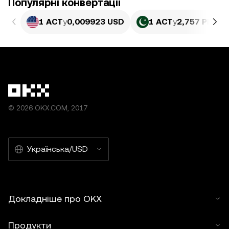
Популярні конвертації
1 ACT
у
0,009923 USD
1 ACT
у
2,757 PKR
© 2026 OKX.COM, 2017
Українська/USD
Докладніше про OKX
Продукти