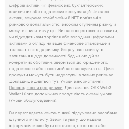
цифрові активи; (iii) фінансових, бухгалтерських,
юридичних або податкових консультацій. Цифрові
активи, зокрема стейблкоїни й NFT пов’язані з
ринковою волатильністю, високим ступенем ризику й
можуть знизитись у ціні. Ви повинні ретельно зважити,
чи підходить вам торгівля або володіння цифровими
активами з огляду на ваше фінансове становище й
толерантність до ризику. Якщо у вас виникнуть
запитання щодо доречності будь-яких дій за
конкретних обставин, зверніться до юридичного,
податкового або інвестиційного консультанта. Деякі
продукти можуть бути недоступні в певних регіонах.
Докладніше дивіться тут:
Умови використання
і
Попередження про ризики
. Для гаманця OKX Web3
Wallet і його допоміжних послуг діють окремі умови
(
Умови обслуговування
).
Ви переглядаєте контент, який підсумовано засобами
штучного інтелекту. Зверніть увагу, що надана
інформація може бути неточною, неповною або