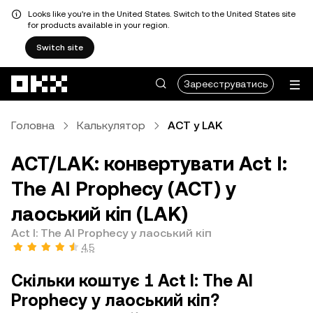
Looks like you're in the United States. Switch to the United States site
for products available in your region.
Switch site
Перейти до основного вмісту
Зареєструватись
Головна
Калькулятор
ACT у LAK
ACT/LAK: конвертувати Act I:
The AI Prophecy (ACT) у
лаоський кіп (LAK)
Act I: The AI Prophecy у лаоський кіп
4,5
Скільки коштує 1 Act I: The AI
Prophecy у лаоський кіп?