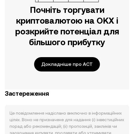
Почніть торгувати
криптовалютою на OKX і
розкрийте потенціал для
більшого прибутку
Докладніше про ACT
Застереження
Це повідомлення надіслано виключно в інформаційних
цілях. Воно не призначене для надання (i) інвестиційних
порад або рекомендацій; (ii) пропозицій, закликів чи
заохочення купувати, продавати або утримувати