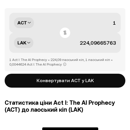
ACT
LAK
1 Act I: The AI Prophecy = 224,09 лаоський кіп, 1 лаоський кіп =
0,0044624 Act I: The AI Prophecy
Конвертувати ACT у LAK
Статистика ціни Act I: The AI Prophecy
(ACT) до лаоський кіп (LAK)