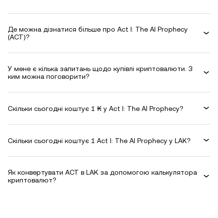
Де можна дізнатися більше про Act I: The AI Prophecy
(ACT)?
У мене є кілька запитань щодо купівлі криптовалюти. З
ким можна поговорити?
Скільки сьогодні коштує 1 ₭ у Act I: The AI Prophecy?
Скільки сьогодні коштує 1 Act I: The AI Prophecy у LAK?
Як конвертувати ACT в LAK за допомогою калькулятора
криптовалют?