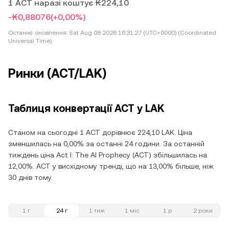
1 ACT наразі коштує ₭224,10
-₭0,88076
(+0,00%)
Останнє оновлення:
Sat Aug 08 2026 16:31:27 (UTC+0000) (Coordinated
Universal Time)
Ринки (ACT/LAK)
Таблиця конвертації ACT у LAK
Станом на сьогодні 1 ACT дорівнює 224,10 LAK. Ціна
зменшилась на 0,00% за останні 24 години. За останній
тиждень ціна Act I: The AI Prophecy (ACT) збільшилась на
12,00%. ACT у висхідному тренді, що на 13,00% більше, ніж
30 днів тому.
1 г
24 г
1 тиж
1 міс
1 р
2 роки