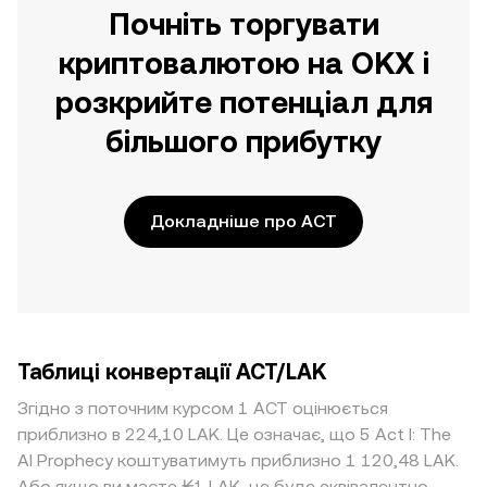
Почніть торгувати
криптовалютою на OKX і
розкрийте потенціал для
більшого прибутку
Докладніше про ACT
Таблиці конвертації ACT/LAK
Згідно з поточним курсом 1 ACT оцінюється
приблизно в 224,10 LAK. Це означає, що 5 Act I: The
AI Prophecy коштуватимуть приблизно 1 120,48 LAK.
Або якщо ви маєте ₭1 LAK, це буде еквівалентно