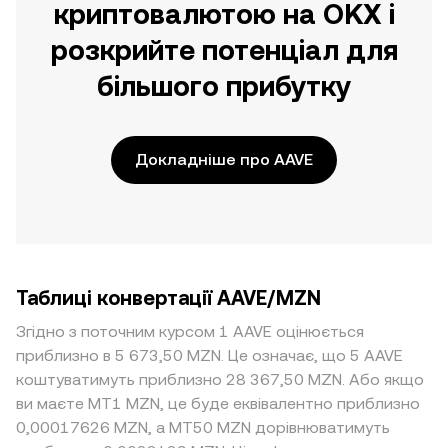
криптовалютою на OKX і
розкрийте потенціал для
більшого прибутку
Докладніше про AAVE
Таблиці конвертації AAVE/MZN
Згідно з поточним курсом 1 AAVE оцінюється
приблизно в 5 673,50 MZN. Це означає, що 5 AAVE
коштуватимуть приблизно 28 367,50 MZN. Або якщо
ви маєте MT1 MZN, це буде еквівалентно приблизно
0,00017626 MZN, а MT50 MZN дорівнюватимуть