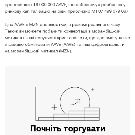
пропозицією
16 000 000 AAVE
, що забезпечує розбавлену
ринкову капіталізацію на рівні приблизно
MT87 499 079 667
.
Ціна
AAVE
в
MZN
оновлюється в режимі реального часу.
Також ви можете побачити конвертації з
мозамбіцький
метикал
в інші популярні криптовалюти, що дає змогу легко
й швидко обмінювати
AAVE
(
AAVE
) та інші цифрові валюти
на
мозамбіцький метикал
(
MZN
).
Почніть торгувати