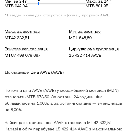
Мін. за 24 г
Макс. за 24 г
MT5 642,34
MT5 801,95
* Наведені нижче дані стосуються інформації про ринок
AAVE
.
Макс. за весь час
Мін. за весь час
MT42 332,51
MT1 648,89
Ринкова капіталізація
Циркулююча пропозиція
MT87 499 079 667
15 422 414 AAVE
Докладніше:
Ціна
AAVE
(
AAVE
)
Поточна ціна
AAVE
(
AAVE
) у
мозамбіцький метикал
(
MZN
)
становить
MT5 673,50
. За останні 24 години ціна
збільшилась
на
1,00%
, а за останні сім днів —
зменшилась
на
8,00%
.
Найвища історична ціна
AAVE
становила
MT42 332,51
.
Наразі в обігу перебуває
15 422 414 AAVE
з максимальною