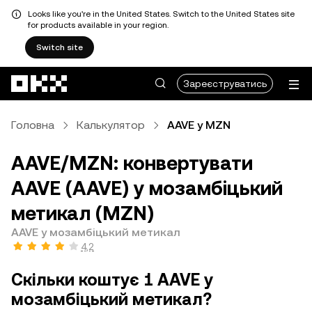
Looks like you're in the United States. Switch to the United States site
for products available in your region.
Switch site
Перейти до основного вмісту
Зареєструватись
Головна
Калькулятор
AAVE у MZN
AAVE/MZN: конвертувати
AAVE (AAVE) у мозамбіцький
метикал (MZN)
AAVE у мозамбіцький метикал
4,2
Скільки коштує 1 AAVE у
мозамбіцький метикал?