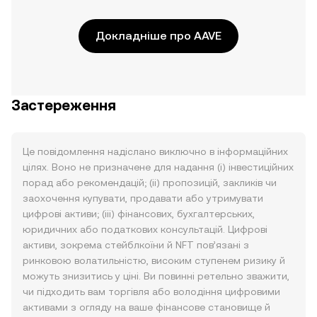
Докладніше про AAVE
Застереження
Це повідомлення надіслано виключно в інформаційних
цілях. Воно не призначене для надання (i) інвестиційних
порад або рекомендацій; (ii) пропозицій, закликів чи
заохочення купувати, продавати або утримувати
цифрові активи; (iii) фінансових, бухгалтерських,
юридичних або податкових консультацій. Цифрові
активи, зокрема стейблкоїни й NFT пов’язані з
ринковою волатильністю, високим ступенем ризику й
можуть знизитись у ціні. Ви повинні ретельно зважити,
чи підходить вам торгівля або володіння цифровими
активами з огляду на ваше фінансове становище й