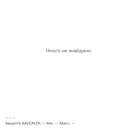
Нічого не знайдено
-- ~ --
Закриття AAVE/MZN: --
Мін.: --
Макс.: --