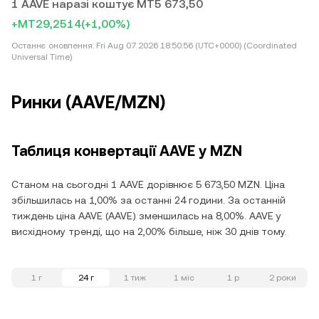
1 AAVE наразі коштує MT5 673,50
+MT29,2514
(+1,00%)
Останнє оновлення:
Fri Aug 07 2026 18:50:56 (UTC+0000) (Coordinated
Universal Time)
Ринки (AAVE/MZN)
Таблиця конвертації AAVE у MZN
Станом на сьогодні 1 AAVE дорівнює 5 673,50 MZN. Ціна
збільшилась на 1,00% за останні 24 години. За останній
тиждень ціна AAVE (AAVE) зменшилась на 8,00%. AAVE у
висхідному тренді, що на 2,00% більше, ніж 30 днів тому.
1 г
24 г
1 тиж
1 міс
1 р
2 роки