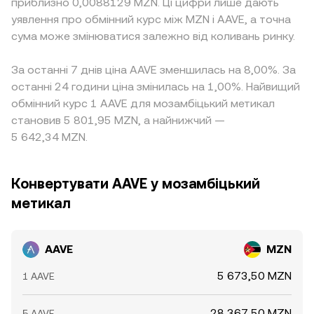
приблизно 0,0088129 MZN. Ці цифри лише дають
уявлення про обмінний курс між MZN і AAVE, а точна
сума може змінюватися залежно від коливань ринку.
За останні 7 днів ціна AAVE зменшилась на 8,00%. За
останні 24 години ціна змінилась на 1,00%. Найвищий
обмінний курс 1 AAVE для мозамбіцький метикал
становив 5 801,95 MZN, а найнижчий —
5 642,34 MZN.
Конвертувати AAVE у мозамбіцький
метикал
AAVE
MZN
5 673,50 MZN
1 AAVE
28 367,50 MZN
5 AAVE