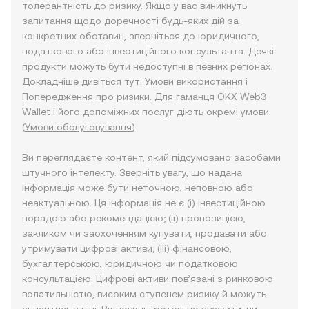
толерантність до ризику. Якщо у вас виникнуть
запитання щодо доречності будь-яких дій за
конкретних обставин, зверніться до юридичного,
податкового або інвестиційного консультанта. Деякі
продукти можуть бути недоступні в певних регіонах.
Докладніше дивіться тут:
Умови використання
і
Попередження про ризики
. Для гаманця OKX Web3
Wallet і його допоміжних послуг діють окремі умови
(
Умови обслуговування
).
Ви переглядаєте контент, який підсумовано засобами
штучного інтелекту. Зверніть увагу, що надана
інформація може бути неточною, неповною або
неактуальною. Ця інформація не є (i) інвестиційною
порадою або рекомендацією; (ii) пропозицією,
закликом чи заохоченням купувати, продавати або
утримувати цифрові активи; (iii) фінансовою,
бухгалтерською, юридичною чи податковою
консультацією. Цифрові активи пов’язані з ринковою
волатильністю, високим ступенем ризику й можуть