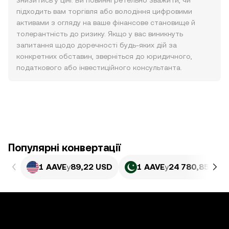
знизитись у ціні. Ви повинні ретельно зважити, чи
підходить вам торгівля або володіння цифровими
активами з огляду на ваше фінансове становище й
толерантність до ризику. Якщо у вас виникнуть
запитання щодо доречності будь-яких дій за
конкретних обставин, зверніться до юридичного,
податкового або інвестиційного консультанта.
Популярні конвертації
1 AAVE
у
89,22 USD
1 AAVE
у
24 780,85 PKR