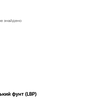
 не знайдено
ький фунт (LBP)