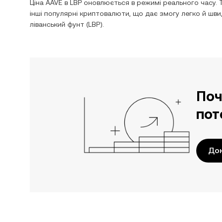
Ціна
AAVE
в
LBP
оновлюється в режимі реального часу. 
інші популярні криптовалюти, що дає змогу легко й ш
ліванський фунт
(
LBP
).
Поч
пот
До