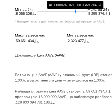
Ціна в реальному часі: .ل.ل8 208 781
Мін. за 24 г
Макс. за 24 г
.ل.ل8 066 308
.ل.ل8 255 376
* Наведені нижче дані стосуються інформації про ринок
AAVE
.
Макс. за весь час
Мін. за весь час
.ل.ل59 651 434
.ل.ل2 323 477
Докладніше:
Ціна
AAVE
(
AAVE
)
Поточна ціна
AAVE
(
AAVE
) у
ліванський фунт
(
LBP
) стано
1,00%
, а за останні сім днів —
зменшилась
на
1,00%
.
Найвища історична ціна
AAVE
становила
.ل.ل59 651 434
.
пропозицією
16 000 000 AAVE
, що забезпечує розбавлен
.ل.ل126 600 094 731 183
.