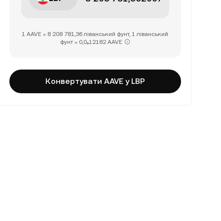
1 AAVE = 8 208 781,36 ліванський фунт, 1 ліванський
фунт = 0,0₆12182 AAVE
Конвертувати AAVE у LBP