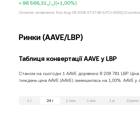
+.ل.ل98 566,31
(+1,00%)
Останнє оновлення:
Sun Aug 09 2026 07:27:46 (UTC+0000) (Coordina
Ринки (AAVE/LBP)
Таблиця конвертації AAVE у LBP
Станом на сьогодні 1 AAVE дорівнює 8 208 781 LBP. Ціна
тиждень ціна AAVE (AAVE) зменшилась на 1,00%. AAVE у с
1 г
24 г
1 тиж
1 міс
1 р
2 роки