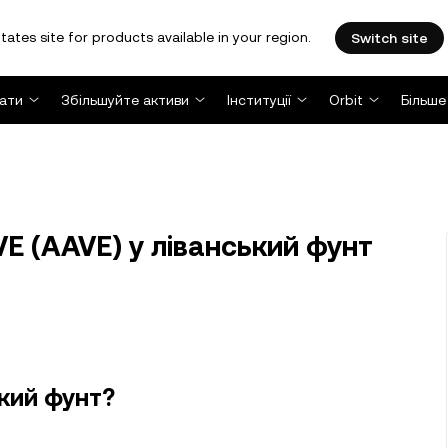
tates site for products available in your region.
Switch site
ати
Збільшуйте активи
Інституції
Orbit
Більше
E (AAVE) у ліванський фунт
ький фунт?