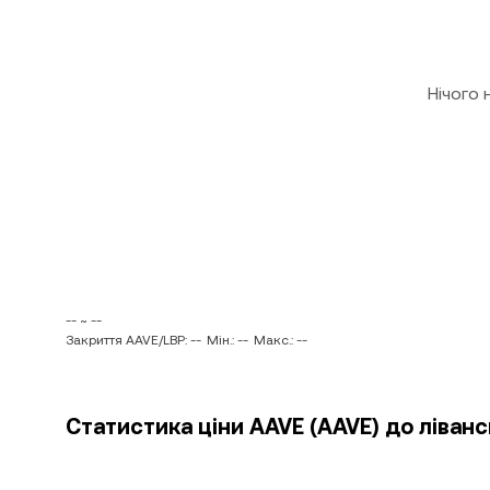
Нічого
-- ~ --
Закриття AAVE/LBP: --
Мін.: --
Макс.: --
Статистика ціни AAVE (AAVE) до ліванс