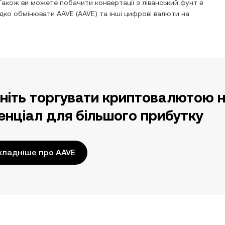
Також ви можете побачити конвертації з
ліванський фунт
в
видко обмінювати
AAVE
(
AAVE
) та інші цифрові валюти на
ніть торгувати криптовалютою н
енціал для більшого прибутку
кладніше про AAVE