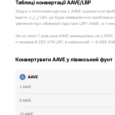
Таблиці конвертації AAVE/LBP
Згідно з поточним курсом 1 AAVE оцінюється приб
маєте .ل.ل1 LBP, це буде еквівалентно приблизно 0,00000012182 LBP, а .ل.ل50 LBP дорівнюватимуть приблизно 0,0000060910 LBP. Ці цифри лише дають
уявлення про обмінний курс між LBP і AAVE, а точ
За останні 7 днів ціна AAVE зменшилась на 1,00%.
становив 8 255 376 LBP, а найнижчий — 8 066 308
Конвертувати AAVE у ліванський фунт
AAVE
1 AAVE
5 AAVE
10 AAVE