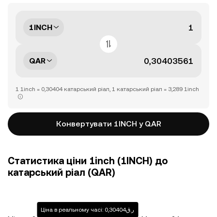
1INCH
QAR
1 1inch = 0,30404 катарський ріал, 1 катарський ріал = 3,289 1inch
Конвертувати 1INCH у QAR
Статистика ціни 1inch (1INCH) до
катарський ріал (QAR)
Ціна в реальному часі: ر.ق0,30404