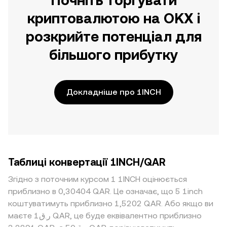
Почніть торгувати
криптовалютою на OKX і
розкрийте потенціал для
більшого прибутку
Докладніше про 1INCH
Таблиці конвертації 1INCH/QAR
Згідно з поточним курсом 1 1INCH оцінюється
приблизно в 0,30404 QAR. Це означає, що 5 1inch
коштуватимуть приблизно 1,5202 QAR. Або якщо ви
маєте ر.ق1 QAR, це буде еквівалентно приблизно