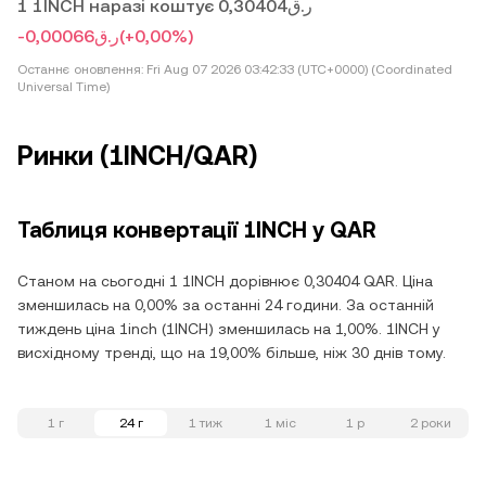
1 1INCH наразі коштує ر.ق0,30404
-ر.ق0,00066
(+0,00%)
Останнє оновлення:
Fri Aug 07 2026 03:42:33 (UTC+0000) (Coordinated
Universal Time)
Ринки (1INCH/QAR)
Таблиця конвертації 1INCH у QAR
Станом на сьогодні 1 1INCH дорівнює 0,30404 QAR. Ціна
зменшилась на 0,00% за останні 24 години. За останній
тиждень ціна 1inch (1INCH) зменшилась на 1,00%. 1INCH у
висхідному тренді, що на 19,00% більше, ніж 30 днів тому.
1 г
24 г
1 тиж
1 міс
1 р
2 роки