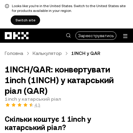
Looks like you're in the United States. Switch to the United States site
for products available in your region.
Switch site
Перейти до основного вмісту
Зареєструватись
Головна
Калькулятор
1INCH у QAR
1INCH/QAR: конвертувати
1inch (1INCH) у катарський
ріал (QAR)
1inch у катарський ріал
4,3
Скільки коштує 1 1inch у
катарський ріал?