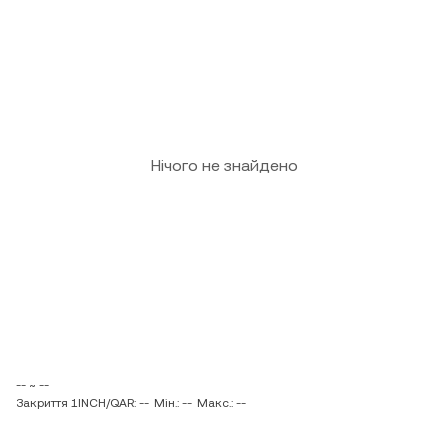
Нічого не знайдено
-- ~ --
Закриття 1INCH/QAR: --
Мін.: --
Макс.: --