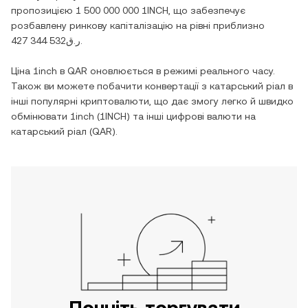
пропозицією
1 500 000 000 1INCH
, що забезпечує
розбавлену ринкову капіталізацію на рівні приблизно
ر.ق427 344 532
.
Ціна
1inch
в
QAR
оновлюється в режимі реального часу.
Також ви можете побачити конвертації з
катарський ріал
в
інші популярні криптовалюти, що дає змогу легко й швидко
обмінювати
1inch
(
1INCH
) та інші цифрові валюти на
катарський ріал
(
QAR
).