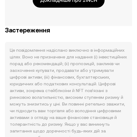
Докладніше про 1INCH
Застереження
Це повідомлення надіслано виключно в інформаційних
цілях. Воно не призначене для надання (i) інвестиційних
порад або рекомендацій; (ii) пропозицій, закликів чи
заохочення купувати, продавати або утримувати
цифрові активи; (iii) фінансових, бухгалтерських,
юридичних або податкових консультацій. Цифрові
активи, зокрема стейблкоїни й NFT пов’язані з
ринковою волатильністю, високим ступенем ризику й
можуть знизитись у ціні. Ви повинні ретельно зважити,
чи підходить вам торгівля або володіння цифровими
активами з огляду на ваше фінансове становище й
толерантність до ризику. Якщо у вас виникнуть
запитання щодо доречності будь-яких дій за