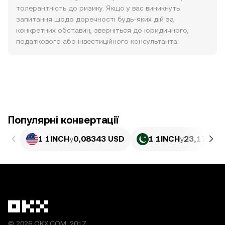
толерантність до ризику. Якщо у вас виникнуть
запитання щодо доречності будь-яких дій за
конкретних обставин, зверніться до юридичного,
податкового або інвестиційного консультанта.
Популярні конвертації
1 1INCH
у
0,08343 USD
1 1INCH
у
23,17 PKR
© 2026 OKX.COM, 2017