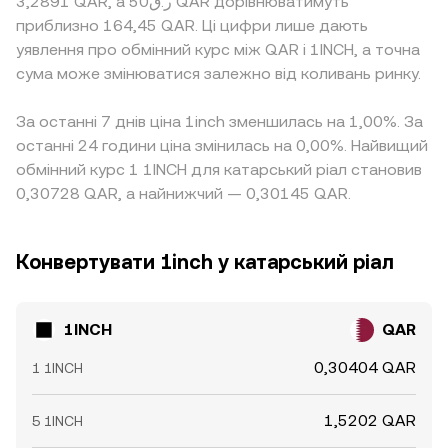
3,2891 QAR, а ر.ق50 QAR дорівнюватимуть
приблизно 164,45 QAR. Ці цифри лише дають
уявлення про обмінний курс між QAR і 1INCH, а точна
сума може змінюватися залежно від коливань ринку.
За останні 7 днів ціна 1inch зменшилась на 1,00%. За
останні 24 години ціна змінилась на 0,00%. Найвищий
обмінний курс 1 1INCH для катарський ріал становив
0,30728 QAR, а найнижчий — 0,30145 QAR.
Конвертувати 1inch у катарський ріал
1INCH
QAR
0,30404 QAR
1 1INCH
1,5202 QAR
5 1INCH