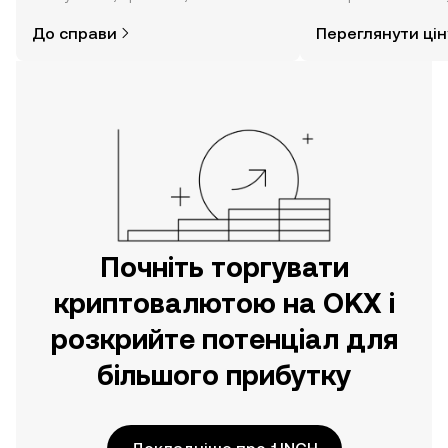
думаєте. Розпочніть свою подорож
режимі реального 
До справи
Переглянути цін
за допомогою застосунку OKX для
мобільних пристроїв або
безпосередньо на цьому вебсайті.
Почніть торгувати
криптовалютою на OKX і
розкрийте потенціал для
більшого прибутку