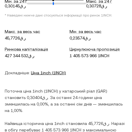
Мін. за 24 г
Макс. за 24 г
ر.ق0,30728
ر.ق0,30145
* Наведені нижче дані стосуються інформації про ринок
1INCH
.
Макс. за весь час
Мін. за весь час
ر.ق0,23574
ر.ق45,7726
Ринкова капіталізація
Циркулююча пропозиція
ر.ق427 344 532
1 405 573 966 1INCH
Докладніше:
Ціна
1inch
(
1INCH
)
Поточна ціна
1inch
(
1INCH
) у
катарський ріал
(
QAR
)
становить
ر.ق0,30404
. За останні 24 години ціна
зменшилась
на
0,00%
, а за останні сім днів —
зменшилась
на
1,00%
.
Найвища історична ціна
1inch
становила
ر.ق45,7726
. Наразі
в обігу перебуває
1 405 573 966 1INCH
з максимальною