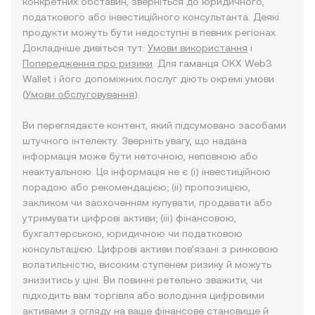
конкретних обставин, зверніться до юридичного,
податкового або інвестиційного консультанта. Деякі
продукти можуть бути недоступні в певних регіонах.
Докладніше дивіться тут:
Умови використання
і
Попередження про ризики
. Для гаманця OKX Web3
Wallet і його допоміжних послуг діють окремі умови
(
Умови обслуговування
).
Ви переглядаєте контент, який підсумовано засобами
штучного інтелекту. Зверніть увагу, що надана
інформація може бути неточною, неповною або
неактуальною. Ця інформація не є (i) інвестиційною
порадою або рекомендацією; (ii) пропозицією,
закликом чи заохоченням купувати, продавати або
утримувати цифрові активи; (iii) фінансовою,
бухгалтерською, юридичною чи податковою
консультацією. Цифрові активи пов’язані з ринковою
волатильністю, високим ступенем ризику й можуть
знизитись у ціні. Ви повинні ретельно зважити, чи
підходить вам торгівля або володіння цифровими
активами з огляду на ваше фінансове становище й