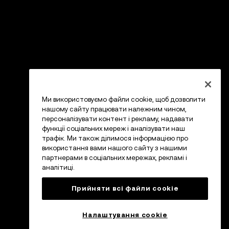
Ми використовуємо файли cookie, щоб дозволити
нашому сайту працювати належним чином,
персоналізувати контент і рекламу, надавати
функції соціальних мереж і аналізувати наш
трафік. Ми також ділимося інформацією про
використання вами нашого сайту з нашими
партнерами в соціальних мережах, рекламі і
аналітиці.
Прийняти всі файли сookie
Налаштування cookie