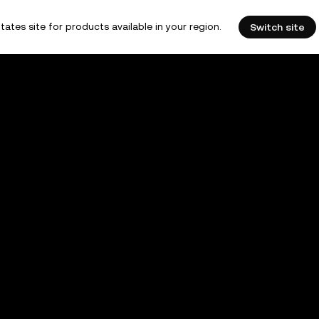
tates site for products available in your region.
Switch site