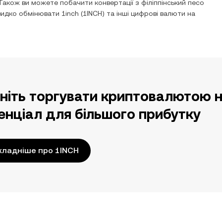
Також ви можете побачити конвертації з
філіппінський песо
швидко обмінювати
1inch
(
1INCH
) та інші цифрові валюти на
ніть торгувати криптовалютою н
енціал для більшого прибутку
кладніше про 1INCH