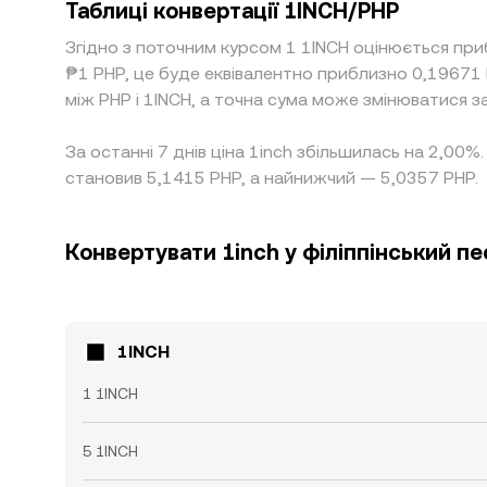
Таблиці конвертації 1INCH/PHP
Згідно з поточним курсом 1 1INCH оцінюється при
₱1 PHP, це буде еквівалентно приблизно 0,19671
між PHP і 1INCH, а точна сума може змінюватися з
За останні 7 днів ціна 1inch збільшилась на 2,00%
становив 5,1415 PHP, а найнижчий — 5,0357 PHP.
Конвертувати 1inch у філіппінський пе
1INCH
1 1INCH
5 1INCH