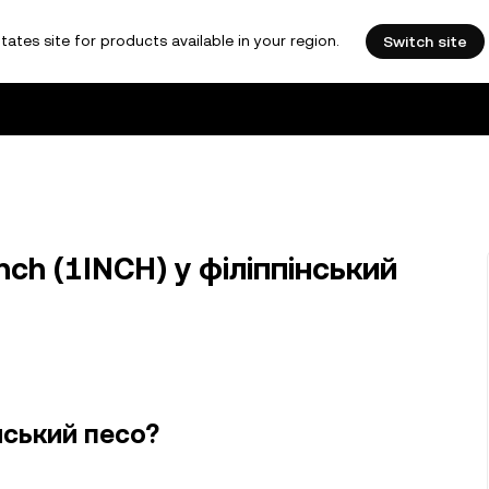
tates site for products available in your region.
Switch site
ch (1INCH) у філіппінський
інський песо?