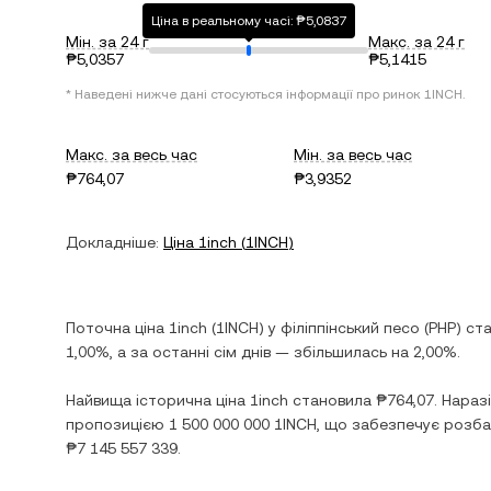
Ціна в реальному часі: ₱5,0837
Мін. за 24 г
Макс. за 24 г
₱5,0357
₱5,1415
* Наведені нижче дані стосуються інформації про ринок
1INCH
.
Макс. за весь час
Мін. за весь час
₱764,07
₱3,9352
Докладніше:
Ціна
1inch
(
1INCH
)
Поточна ціна
1inch
(
1INCH
) у
філіппінський песо
(
PHP
) ст
1,00%
, а за останні сім днів —
збільшилась
на
2,00%
.
Найвища історична ціна
1inch
становила
₱764,07
. Нараз
пропозицією
1 500 000 000 1INCH
, що забезпечує розба
₱7 145 557 339
.