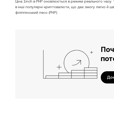
Ціна
1inch
в
PHP
оновлюється в режимі реального часу. 
в інші популярні криптовалюти, що дає змогу легко й 
філіппінський песо
(
PHP
).
Поч
пот
До