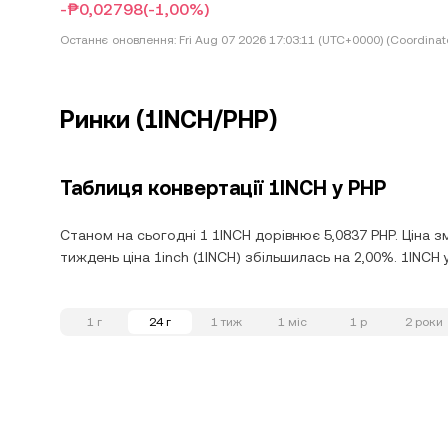
-₱0,02798
(-1,00%)
Останнє оновлення:
Fri Aug 07 2026 17:03:11 (UTC+0000) (Coordinat
Ринки (1INCH/PHP)
Таблиця конвертації 1INCH у PHP
Станом на сьогодні 1 1INCH дорівнює 5,0837 PHP. Ціна з
тиждень ціна 1inch (1INCH) збільшилась на 2,00%. 1INCH 
1 г
24 г
1 тиж
1 міс
1 р
2 роки