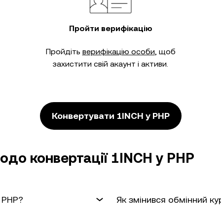
Пройти верифікацію
Пройдіть
верифікацію особи
, щоб
захистити свій акаунт і активи.
Конвертувати 1INCH у PHP
одо конвертації 1INCH у PHP
о PHP?
Як змінився обмінний ку