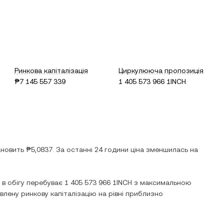
Ринкова капіталізація
Циркулююча пропозиція
₱7 145 557 339
1 405 573 966 1INCH
ановить
₱5,0837
. За останні 24 години ціна
зменшилась
на
і в обігу перебуває
1 405 573 966 1INCH
з максимальною
влену ринкову капіталізацію на рівні приблизно