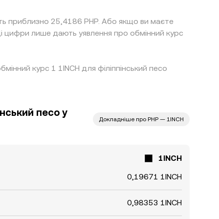
уть приблизно 25,4186 PHP. Або якщо ви маєте
Ці цифри лише дають уявлення про обмінний курс
обмінний курс 1 1INCH для філіппінський песо
інський песо у
Докладніше про PHP — 1INCH
1INCH
0,19671 1INCH
0,98353 1INCH