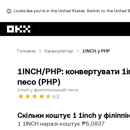
Looks like you're in the United States. Switch to the United S
Перейти до основного вмісту
Головна
Калькулятор
1INCH у PHP
1INCH/PHP: конвертувати 1in
песо (PHP)
1inch у філіппінський песо
4,3
Скільки коштує 1 1inch у філіпп
1 1INCH наразі коштує ₱5,0837