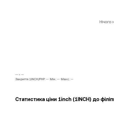
Нічого
-- ~ --
Закриття 1INCH/PHP: --
Мін.: --
Макс.: --
Статистика ціни 1inch (1INCH) до філіп