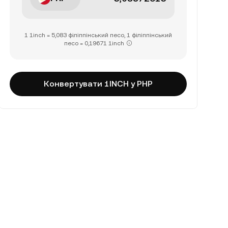
1 1inch = 5,083 філіппінський песо, 1 філіппінський
песо = 0,19671 1inch
Конвертувати 1INCH у PHP