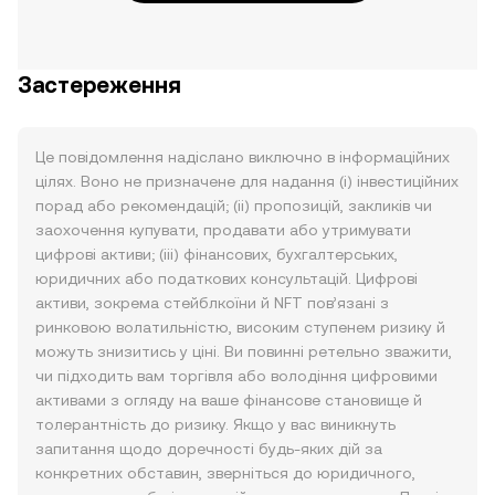
Застереження
Це повідомлення надіслано виключно в інформаційних
цілях. Воно не призначене для надання (i) інвестиційних
порад або рекомендацій; (ii) пропозицій, закликів чи
заохочення купувати, продавати або утримувати
цифрові активи; (iii) фінансових, бухгалтерських,
юридичних або податкових консультацій. Цифрові
активи, зокрема стейблкоїни й NFT пов’язані з
ринковою волатильністю, високим ступенем ризику й
можуть знизитись у ціні. Ви повинні ретельно зважити,
чи підходить вам торгівля або володіння цифровими
активами з огляду на ваше фінансове становище й
толерантність до ризику. Якщо у вас виникнуть
запитання щодо доречності будь-яких дій за
конкретних обставин, зверніться до юридичного,