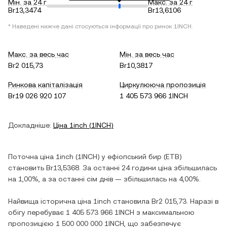
Мін. за 24 г
Макс. за 24 г
Br13,3474
Br13,6106
* Наведені нижче дані стосуються інформації про ринок
1INCH
.
Макс. за весь час
Мін. за весь час
Br2 015,73
Br10,3817
Ринкова капіталізація
Циркулююча пропозиція
Br19 026 920 107
1 405 573 966 1INCH
Докладніше:
Ціна
1inch
(
1INCH
)
Поточна ціна
1inch
(
1INCH
) у
ефіопський бир
(
ETB
)
становить
Br13,5368
. За останні 24 години ціна
збільшилась
на
1,00%
, а за останні сім днів —
збільшилась
на
4,00%
.
Найвища історична ціна
1inch
становила
Br2 015,73
. Наразі в
обігу перебуває
1 405 573 966 1INCH
з максимальною
пропозицією
1 500 000 000 1INCH
, що забезпечує