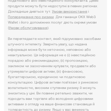
податкового або інвестиційного консультанта. Деякі
продукти можуть бути недоступні в певних регіонах.
Докладніше дивіться тут:
Умови використання
і
Попередження про ризики
. Для гаманця OKX Web3
Wallet і його допоміжних послуг діють окремі умови
(
Умови обслуговування
).
Ви переглядаєте контент, який підсумовано засобами
штучного інтелекту. Зверніть увагу, що надана
інформація може бути неточною, неповною або
неактуальною. Ця інформація не є (i) інвестиційною
порадою або рекомендацією; (ii) пропозицією,
закликом чи заохоченням купувати, продавати або
утримувати цифрові активи; (iii) фінансовою,
бухгалтерською, юридичною чи податковою
консультацією. Цифрові активи пов’язані з ринковою
волатильністю, високим ступенем ризику й можуть
знизитись у ціні. Ви повинні ретельно зважити, чи
підходить вам торгівля або володіння цифровими
активами з огляду на ваше фінансове становище й
толерантність до ризику. Якщо у вас виникнуть