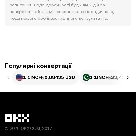
запитання щодо доречності будь-яких дій за
конкретних обставин, зверніться до юридичного,
податкового або інвестиційного консультанта.
Популярні конвертації
1 1INCH
у
0,08435 USD
1 1INCH
у
23,43 PKR
© 2026 OKX.COM, 2017