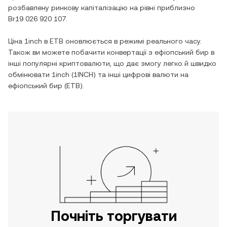
розбавлену ринкову капіталізацію на рівні приблизно
Br19 026 920 107
.
Ціна
1inch
в
ETB
оновлюється в режимі реального часу.
Також ви можете побачити конвертації з
ефіопський бир
в
інші популярні криптовалюти, що дає змогу легко й швидко
обмінювати
1inch
(
1INCH
) та інші цифрові валюти на
ефіопський бир
(
ETB
).
Почніть торгувати