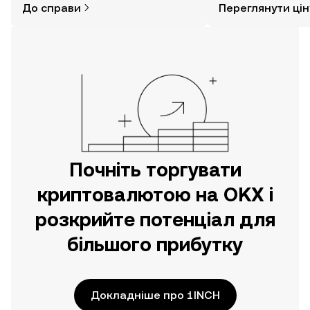
До справи
Переглянути цін
за допомогою застосунку OKX для
мобільних пристроїв або
безпосередньо на цьому вебсайті.
Почніть торгувати
криптовалютою на OKX і
розкрийте потенціал для
більшого прибутку
Докладніше про 1INCH