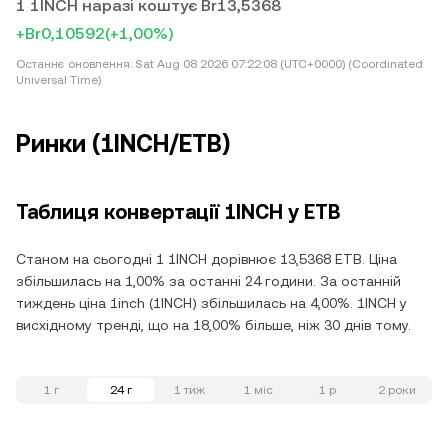
1 1INCH наразі коштує Br13,5368
+Br0,10592
(+1,00%)
Останнє оновлення:
Sat Aug 08 2026 07:22:08 (UTC+0000) (Coordinated
Universal Time)
Ринки (1INCH/ETB)
Таблиця конвертації 1INCH у ETB
Станом на сьогодні 1 1INCH дорівнює 13,5368 ETB. Ціна
збільшилась на 1,00% за останні 24 години. За останній
тиждень ціна 1inch (1INCH) збільшилась на 4,00%. 1INCH у
висхідному тренді, що на 18,00% більше, ніж 30 днів тому.
1 г
24 г
1 тиж
1 міс
1 р
2 роки