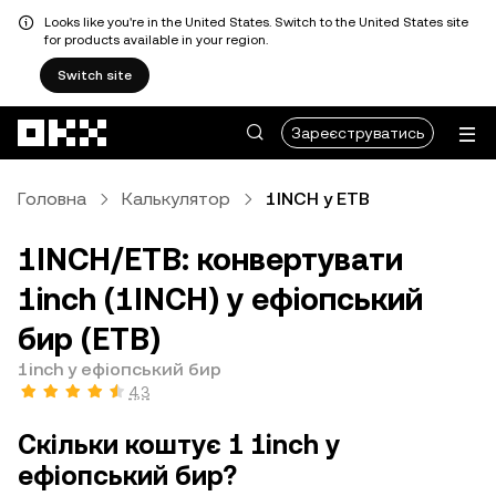
Looks like you're in the United States. Switch to the United States site
for products available in your region.
Switch site
Перейти до основного вмісту
Зареєструватись
Головна
Калькулятор
1INCH у ETB
1INCH/ETB: конвертувати
1inch (1INCH) у ефіопський
бир (ETB)
1inch у ефіопський бир
4,3
Скільки коштує 1 1inch у
ефіопський бир?