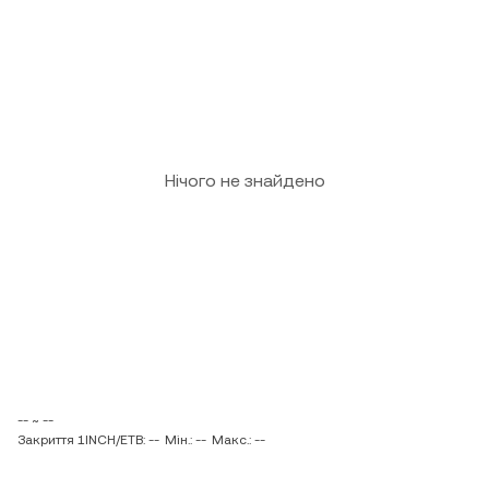
Нічого не знайдено
-- ~ --
Закриття 1INCH/ETB: --
Мін.: --
Макс.: --