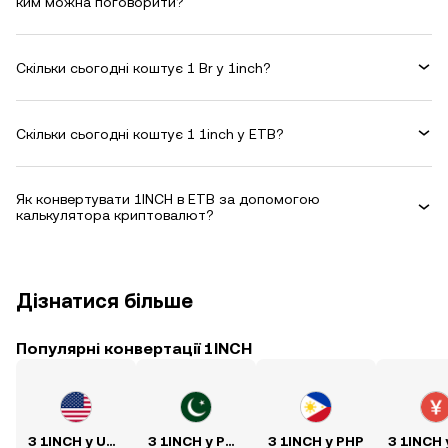
ким можна поговорити?
Скільки сьогодні коштує 1 Br у 1inch?
Скільки сьогодні коштує 1 1inch у ETB?
Як конвертувати 1INCH в ETB за допомогою
калькулятора криптовалют?
Дізнатися більше
Популярні конвертації 1INCH
З 1INCH у USD
З 1INCH у PKR
З 1INCH у PHP