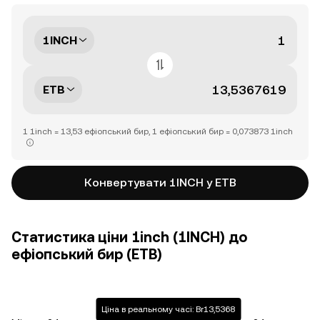
1INCH
ETB
1 1inch = 13,53 ефіопський бир, 1 ефіопський бир = 0,073873 1inch
Конвертувати 1INCH у ETB
Статистика ціни 1inch (1INCH) до
ефіопський бир (ETB)
Ціна в реальному часі: Br13,5368