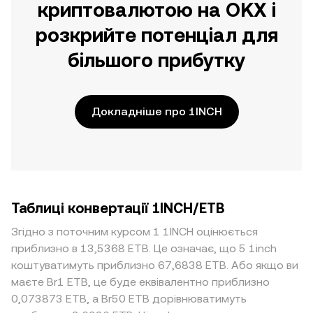
криптовалютою на OKX і
розкрийте потенціал для
більшого прибутку
Докладніше про 1INCH
Таблиці конвертації 1INCH/ETB
Згідно з поточним курсом 1 1INCH оцінюється
приблизно в 13,5368 ETB. Це означає, що 5 1inch
коштуватимуть приблизно 67,6838 ETB. Або якщо ви
маєте Br1 ETB, це буде еквівалентно приблизно
0,073873 ETB, а Br50 ETB дорівнюватимуть