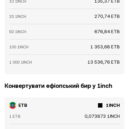
135,37 ETB
10 1INCH
270,74 ETB
20 1INCH
676,84 ETB
50 1INCH
1 353,68 ETB
100 1INCH
13 536,76 ETB
1 000 1INCH
Конвертувати ефіопський бир у 1inch
ETB
1INCH
0,073873 1INCH
1 ETB