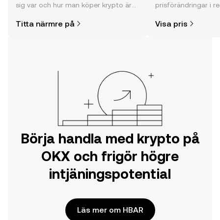
sig var och hur man köper krypto är
prisförändringar i re
enklare än du kanske tror. Kickstarta
communityns åsikte
Titta närmre på
Visa pris
din resa på OKX mobilapp eller direkt
mycket mer.
här på webben.
Börja handla med krypto på
OKX och frigör högre
intjäningspotential
Läs mer om HBAR