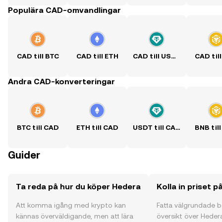
Populära CAD-omvandlingar
CAD till BTC
CAD till ETH
CAD till USDT
CAD til
Andra CAD-konverteringar
BTC till CAD
ETH till CAD
USDT till CAD
BNB til
Guider
Ta reda på hur du köper Hedera
Kolla in priset 
Att komma igång med krypto kan
Fatta välgrundade 
kännas överväldigande, men att lära
översikt över Heder