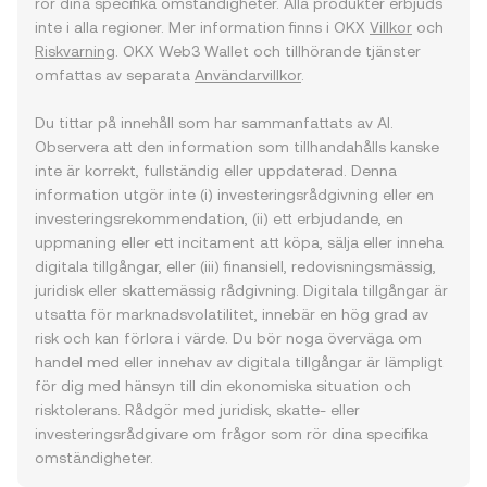
rör dina specifika omständigheter. Alla produkter erbjuds
inte i alla regioner. Mer information finns i OKX
Villkor
och
Riskvarning
. OKX Web3 Wallet och tillhörande tjänster
omfattas av separata
Användarvillkor
.
Du tittar på innehåll som har sammanfattats av AI.
Observera att den information som tillhandahålls kanske
inte är korrekt, fullständig eller uppdaterad. Denna
information utgör inte (i) investeringsrådgivning eller en
investeringsrekommendation, (ii) ett erbjudande, en
uppmaning eller ett incitament att köpa, sälja eller inneha
digitala tillgångar, eller (iii) finansiell, redovisningsmässig,
juridisk eller skattemässig rådgivning. Digitala tillgångar är
utsatta för marknadsvolatilitet, innebär en hög grad av
risk och kan förlora i värde. Du bör noga överväga om
handel med eller innehav av digitala tillgångar är lämpligt
för dig med hänsyn till din ekonomiska situation och
risktolerans. Rådgör med juridisk, skatte- eller
investeringsrådgivare om frågor som rör dina specifika
omständigheter.