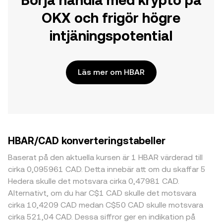
Börja handla med krypto på
OKX och frigör högre
intjäningspotential
Läs mer om HBAR
HBAR/CAD konverteringstabeller
Baserat på den aktuella kursen är 1 HBAR värderad till
cirka 0,095961 CAD. Detta innebär att om du skaffar 5
Hedera skulle det motsvara cirka 0,47981 CAD.
Alternativt, om du har C$1 CAD skulle det motsvara
cirka 10,4209 CAD medan C$50 CAD skulle motsvara
cirka 521,04 CAD. Dessa siffror ger en indikation på