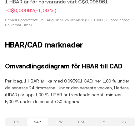
1 HBAR är för närvarande värt C$0,095961
-C$0,00092
(−1,00 %)
Senast uppdaterat:
Thu Aug 06 2026 08:04:26 (UTC+0000) (Coordinated
Universal Time)
HBAR/CAD marknader
Omvandlingsdiagram för HBAR till CAD
Per idag, 1 HBAR är lika med 0,095961 CAD, ner 1,00 % under
de senaste 24 timmarna. Under den senaste veckan, Hedera
(HBAR) är upp 1,00 %. HBAR är trendande nedåt, minskar
5,00 % under de senaste 30 dagarna.
1 h
24 h
1 W
1 M
1 Y
2 Y