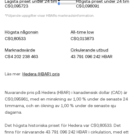
Lägsta priset under 24 tim
Högsta priset under 24 tim
C$0,095723
C$0,098091
*Följande uppgifter visar
HBAR
s marknadsinformation.
Högsta någonsin
All-time low
C$0,80533
C$0,013873
Marknadsvärde
Cirkulerande utbud
C$4 202 238 463
43 791 096 242 HBAR
Läs mer:
Hedera
(
HBAR
) pris
Nuvarande pris på
Hedera
(
HBAR
) i
kanadensisk dollar
(
CAD
) är
C$0,095961
, med
en minskning
av
1,00 %
under de senaste 24
timmarna, och
en ökning
av
1,00 %
under de senaste sju
dagarna.
Det högsta historiska priset för
Hedera
var
C$0,80533
. Det
finns för närvarande
43 791 096 242 HBAR
i cirkulation, med ett