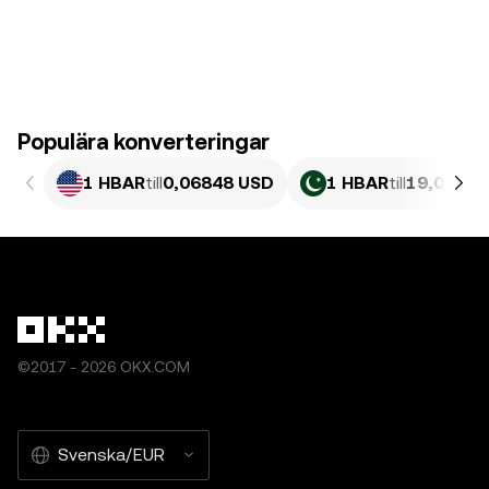
Populära konverteringar
1 HBAR
till
0,06848 USD
1 HBAR
till
19,02 PK
©2017 - 2026 OKX.COM
Svenska/EUR