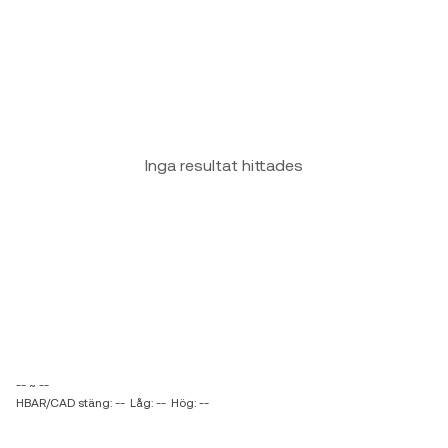
Inga resultat hittades
-- ~ --
HBAR/CAD stäng: --
Låg: --
Hög: --