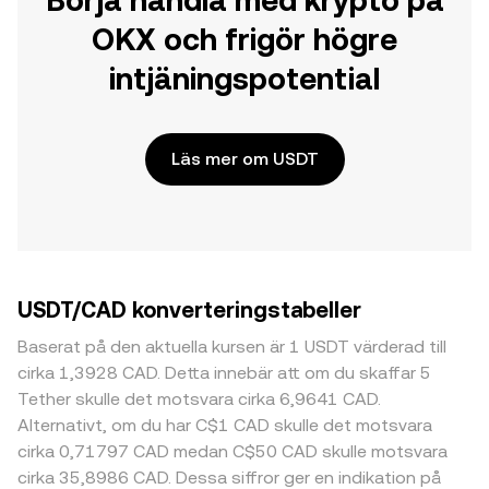
Börja handla med krypto på
OKX och frigör högre
intjäningspotential
Läs mer om USDT
USDT/CAD konverteringstabeller
Baserat på den aktuella kursen är 1 USDT värderad till
cirka 1,3928 CAD. Detta innebär att om du skaffar 5
Tether skulle det motsvara cirka 6,9641 CAD.
Alternativt, om du har C$1 CAD skulle det motsvara
cirka 0,71797 CAD medan C$50 CAD skulle motsvara
cirka 35,8986 CAD. Dessa siffror ger en indikation på