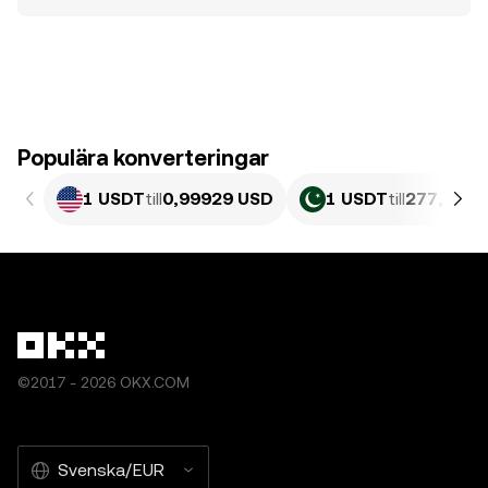
Populära konverteringar
1 USDT
till
0,99929 USD
1 USDT
till
277,55 P
©2017 - 2026 OKX.COM
Svenska/EUR