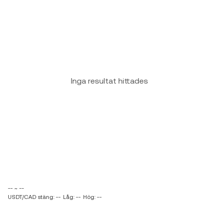
Inga resultat hittades
-- ~ --
USDT/CAD stäng: --
Låg: --
Hög: --