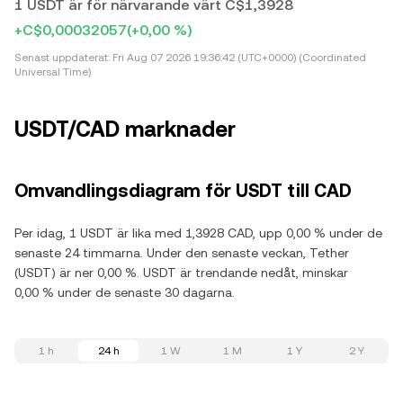
1 USDT är för närvarande värt C$1,3928
+C$0,00032057
(+0,00 %)
Senast uppdaterat:
Fri Aug 07 2026 19:36:42 (UTC+0000) (Coordinated
Universal Time)
USDT/CAD marknader
Omvandlingsdiagram för USDT till CAD
Per idag, 1 USDT är lika med 1,3928 CAD, upp 0,00 % under de
senaste 24 timmarna. Under den senaste veckan, Tether
(USDT) är ner 0,00 %. USDT är trendande nedåt, minskar
0,00 % under de senaste 30 dagarna.
1 h
24 h
1 W
1 M
1 Y
2 Y