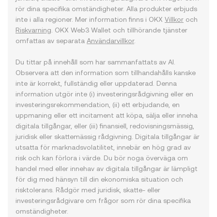
rör dina specifika omständigheter. Alla produkter erbjuds
inte i alla regioner. Mer information finns i OKX
Villkor
och
Riskvarning
. OKX Web3 Wallet och tillhörande tjänster
omfattas av separata
Användarvillkor
.
Du tittar på innehåll som har sammanfattats av AI.
Observera att den information som tillhandahålls kanske
inte är korrekt, fullständig eller uppdaterad. Denna
information utgör inte (i) investeringsrådgivning eller en
investeringsrekommendation, (ii) ett erbjudande, en
uppmaning eller ett incitament att köpa, sälja eller inneha
digitala tillgångar, eller (iii) finansiell, redovisningsmässig,
juridisk eller skattemässig rådgivning. Digitala tillgångar är
utsatta för marknadsvolatilitet, innebär en hög grad av
risk och kan förlora i värde. Du bör noga överväga om
handel med eller innehav av digitala tillgångar är lämpligt
för dig med hänsyn till din ekonomiska situation och
risktolerans. Rådgör med juridisk, skatte- eller
investeringsrådgivare om frågor som rör dina specifika
omständigheter.