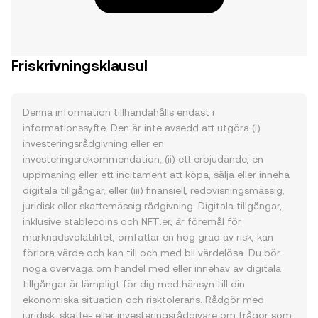
Friskrivningsklausul
Denna information tillhandahålls endast i
informationssyfte. Den är inte avsedd att utgöra (i)
investeringsrådgivning eller en
investeringsrekommendation, (ii) ett erbjudande, en
uppmaning eller ett incitament att köpa, sälja eller inneha
digitala tillgångar, eller (iii) finansiell, redovisningsmässig,
juridisk eller skattemässig rådgivning. Digitala tillgångar,
inklusive stablecoins och NFT:er, är föremål för
marknadsvolatilitet, omfattar en hög grad av risk, kan
förlora värde och kan till och med bli värdelösa. Du bör
noga överväga om handel med eller innehav av digitala
tillgångar är lämpligt för dig med hänsyn till din
ekonomiska situation och risktolerans. Rådgör med
juridisk, skatte- eller investeringsrådgivare om frågor som