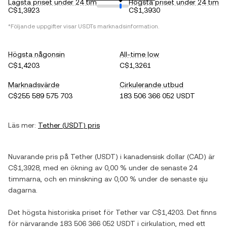
Lägsta priset under 24 tim
Högsta priset under 24 tim
C$1,3923
C$1,3930
*Följande uppgifter visar
USDT
s marknadsinformation.
Högsta någonsin
All-time low
C$1,4203
C$1,3261
Marknadsvärde
Cirkulerande utbud
C$255 589 575 703
183 506 366 052 USDT
Läs mer:
Tether
(
USDT
) pris
Nuvarande pris på
Tether
(
USDT
) i
kanadensisk dollar
(
CAD
) är
C$1,3928
, med
en ökning
av
0,00 %
under de senaste 24
timmarna, och
en minskning
av
0,00 %
under de senaste sju
dagarna.
Det högsta historiska priset för
Tether
var
C$1,4203
. Det finns
för närvarande
183 506 366 052 USDT
i cirkulation, med ett