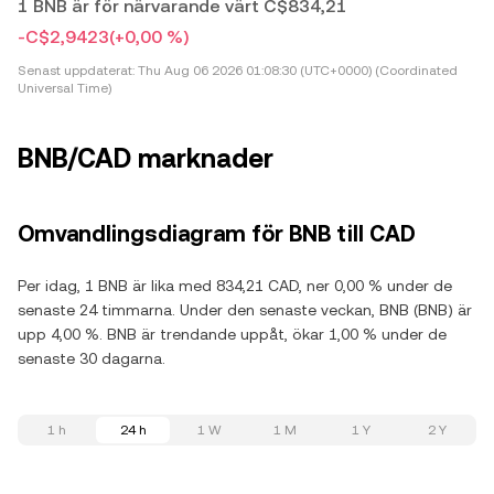
1 BNB är för närvarande värt C$834,21
-C$2,9423
(+0,00 %)
Senast uppdaterat:
Thu Aug 06 2026 01:08:30 (UTC+0000) (Coordinated
Universal Time)
BNB/CAD marknader
Omvandlingsdiagram för BNB till CAD
Per idag, 1 BNB är lika med 834,21 CAD, ner 0,00 % under de
senaste 24 timmarna. Under den senaste veckan, BNB (BNB) är
upp 4,00 %. BNB är trendande uppåt, ökar 1,00 % under de
senaste 30 dagarna.
1 h
24 h
1 W
1 M
1 Y
2 Y