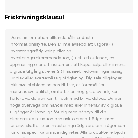
Friskrivningsklausul
Denna information tillhandahålls endast i
informationssyfte. Den är inte avsedd att utgöra (i)
investeringsrådgivning eller en
investeringsrekommendation, (ii) ett erbjudande, en
uppmaning eller ett incitament att köpa, sälja eller inneha
digitala tillgångar, eller (iii) finansiell, redovisningsmässig,
juridisk eller skattemässig rådgivning. Digitala tillgångar,
inklusive stablecoins och NFT:er, är föremål för
marknadsvolatilitet, omfattar en hög grad av risk, kan
förlora värde och kan till och med bli värdelösa. Du bör
noga överväga om handel med eller innehav av digitala
tillgångar är lämpligt för dig med hänsyn till din
ekonomiska situation och risktolerans. Rådgör med
juridisk, skatte- eller investeringsrådgivare om frågor som
rör dina specifika omständigheter. Alla produkter erbjuds