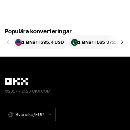
Populära konverteringar
1 BNB
till
595,4 USD
1 BNB
till
165 372,35 PK
©2017 - 2026 OKX.COM
Svenska/EUR