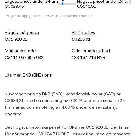
Lägsta priset under 24 tim
Högsta priset under 24 tim
C$829,45
C$848,51
*Följande uppgifter visar
BNB
s marknadsinformation.
Högsta någonsin
All-time low
C$1 928,61
C$283,01
Marknadsvärde
Cirkulerande utbud
C$111 087 995 632
133 164 716 BNB
Läs mer:
BNB
(
BNB
) pris
Nuvarande pris på
BNB
(
BNB
) i
kanadensisk dollar
(
CAD
) är
C$834,21
, med
en minskning
av
0,00 %
under de senaste 24
timmarna, och
en ökning
av
4,00 %
under de senaste sju
dagarna.
Det högsta historiska priset för
BNB
var
C$1 928,61
. Det finns
för närvarande
133 164 716 BNB
i cirkulation, med ett maxantal