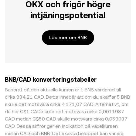
OKX och frigör högre
intjäningspotential
Läs mer om BNB
BNB/CAD konverteringstabeller
Baserat på den aktuella kursen är 1 BNB värderad till
cirka 834,21 CAD. Detta innebär att om du skaffar 5 BNB
skulle det motsvara cirka 4 171,07 CAD. Alternativt, om
du har C$1 CAD skulle det motsvara cirka 0,0011987
CAD medan C$50 CAD skulle motsvara cirka 0,059937
CAD. Dessa siffror ger en indikation på växelkursen
mellan CAD och BNB. Det exakta beloppet kan variera