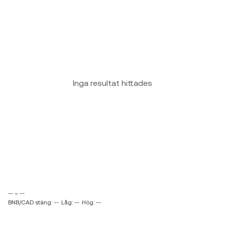
Inga resultat hittades
-- ~ --
BNB/CAD stäng: --
Låg: --
Hög: --