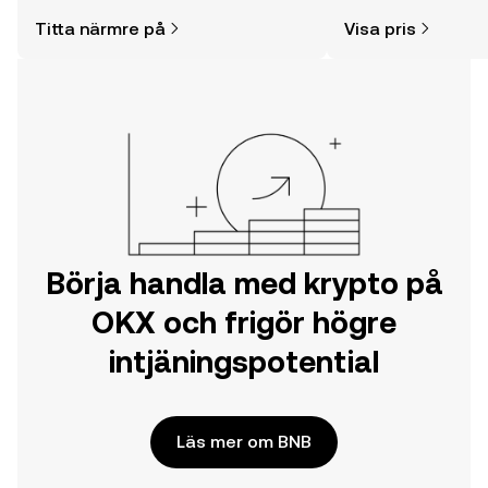
enklare än du kanske tror. Kickstarta
och mycket mer.
Titta närmre på
Visa pris
din resa på OKX mobilapp eller direkt
här på webben.
Börja handla med krypto på
OKX och frigör högre
intjäningspotential
Läs mer om BNB