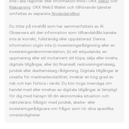
inte i alla regioner. Mer information finns i OKX
Villkor
och
Riskvarning
. OKX Web3 Wallet och tillhörande tjänster
omfattas av separata
Användarvillkor
.
Du tittar på innehåll som har sammanfattats av AI.
Observera att den information som tillhandahålls kanske
inte är korrekt, fullständig eller uppdaterad. Denna
information utgör inte (i) investeringsrådgivning eller en
investeringsrekommendation, (ii) ett erbjudande, en
uppmaning eller ett incitament att köpa, sälja eller inneha
digitala tillgångar, eller (iii) finansiell, redovisningsmässig,
juridisk eller skattemässig rådgivning. Digitala tillgångar är
utsatta för marknadsvolatilitet, innebär en hög grad av
risk och kan förlora i värde. Du bör noga överväga om
handel med eller innehav av digitala tillgångar är lämpligt
för dig med hänsyn till din ekonomiska situation och
risktolerans. Rådgör med juridisk, skatte- eller
investeringsrådgivare om frågor som rör dina specifika
omständigheter.