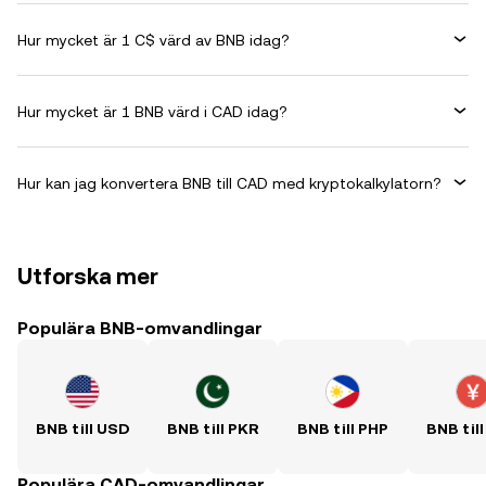
Hur mycket är 1 C$ värd av BNB idag?
Hur mycket är 1 BNB värd i CAD idag?
Hur kan jag konvertera BNB till CAD med kryptokalkylatorn?
Utforska mer
Populära BNB-omvandlingar
BNB till USD
BNB till PKR
BNB till PHP
BNB til
Populära CAD-omvandlingar