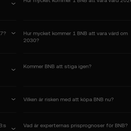
Hur mycket kommer 1 BNB att vara värd 202
 prisförutsägelsefunktionerna.
et är tillåtet enligt lag, frånsäger sig OKX alla underförstådda garanti
t för ett visst ändamål. OKX ansvarar inte för fel, avbrott eller andr
nerna.
27?
Hur mycket kommer 1 BNB att vara värd om
för hög risk och kan resultera i betydande förluster, inklusive total 
2030?
inte är lämpliga för alla användare.
dig dessa risker och samtycker till att OKX inte är ansvarigt för eventue
ng
Kommer BNB att stiga igen?
et är tillåtet enligt lag är OKX och dess dotterbolag inte ansvariga f
r följdskador som uppstår till följd av din användning av prisföruts
änsat till de avgifter som du har betalat till OKX för åtkomst till
onerna under de föregående 12 månaderna.
Vilken är risken med att köpa BNB nu?
tt hålla OKX och dess dotterbolag skadeslösa mot alla anspråk, förlus
sförutsägelsefunktionerna.
B:s
Vad är experternas prisprognoser för BNB?
llkor.