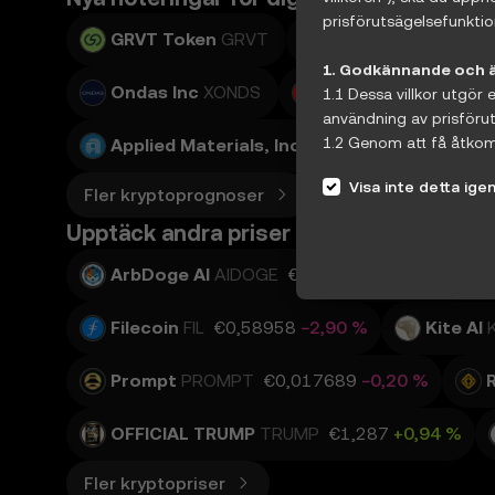
prisförutsägelsefunktion
GRVT Token
GRVT
Teradyne, Inc.
XTE
1. Godkännande och än
Ondas Inc
XONDS
Adobe Inc.
XADBE
1.1 Dessa villkor utgör e
användning av prisföru
1.2 Genom att få åtkomst
Applied Materials, Inc.
XAMAT
• Du har läst, förstått 
Visa inte detta igen
• Du förstår riskerna f
Fler kryptoprognoser
• OKX är inte ansvarigt
Upptäck andra priser
prisförutsägelsefunktio
1.3 OKX kan ändra dessa
ArbDoge AI
AIDOGE
€0,0₁₀25258
−4,11 %
träder i kraft från och
villkor.
Filecoin
FIL
€0,58958
−2,90 %
Kite AI
2. Definitioner
Prompt
PROMPT
€0,017689
−0,20 %
2.1 Om inte annat ange
händelse av konflikt ska
OFFICIAL TRUMP
TRUMP
€1,287
+0,94 %
3. Prisförutsägelsef
Fler kryptopriser
3.1 Prisförutsägelsefunk