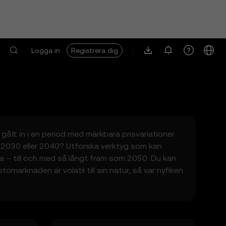
Logga in
Registrera dig
a gått in i en period med märkbara prisvariationer
, 2030 eller 2040? Utforska verktyg som kan
na – till och med så långt fram som 2050. Du kan
arknaden är volatil till sin natur, så var nyfiken