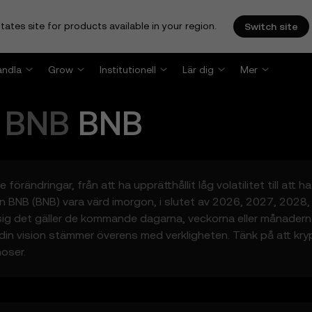
tates site for products available in your region.
Switch site
andla
Grow
Institutionell
Lär dig
Mer
r
BNB
BNB
ändringar, från att ha upprätthållit låg volatilitet till att h
an BNB (BNB) vara värd imorgon, i slutet av 2026, 2027, 2028
re sig det gäller de kommande dagarna, veckorna eller månader
n vision stämmer överens med verkligheten. Tänk på att kryptom
oser.