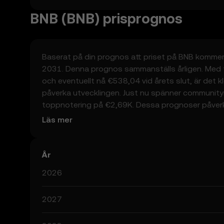
BNB (BNB) prisprognos
Baserat på din prognos att priset på BNB kommer 
2031. Denna prognos sammanställs årligen. Med t
och eventuellt nå €538,04 vid årets slut, är det k
påverka utvecklingen. Just nu spänner community
toppnotering på €2,69K. Dessa prognoser påverka
framsteg inom sektorn. Att hålla sig informerad 
Läs mer
kom ihåg att prognoser alltid är spekulativa och in
År
2026
2027