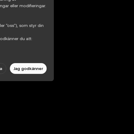
ngar eller modifieringar.
XGEV
ler "oss"), som styr din
godkänner du att:
ende villkor.
a
Jag godkänner
finnande. Ändringar
ndet granska dessa
KX användarvillkor. I
k", utan garantier av