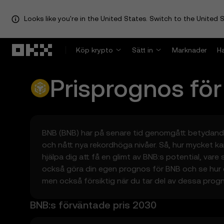
Looks like you're in the United States. Switch to the United S
Hoppa till huvudinnehåll
Köp krypto
Sätt in
Marknader
H
Prisprognos fö
BNB (BNB) har på senare tid genomgått betydande för
och nått nya rekordhöga nivåer. Så, hur mycket k
hjälpa dig att få en glimt av BNB:s potential, va
också göra din egen prognos för BNB och se hur di
men också försiktig när du tar del av dessa progn
BNB:s förväntade pris 2030