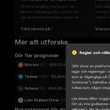
Att komma igång med krypto kan
Fatta vä
kännas överväldigande, men att lära
översikt 
sig var och hur man köper krypto är
realtid, 
enklare än du kanske tror. Kickstarta
och myck
din resa på OKX mobilapp eller direkt
Titta närmre på
Visa pri
här på webben.
Mer att utforska
Regler och vill
Gör fler prognoser
Bitcoin
BTC
€56 214,36
+0,77 %
Ethe
OKX driver en plattform 
lagar och regleringar i
Tether
USDT
€0,86441
+0,02 %
USD C
som är tillgängliga på 
funktioner"), bekräftar 
tolkas som, någon inbju
Solana
SOL
€64,06
+1,59 %
TRON
TR
Läs dessa villkor noggra
Lido Staked Ether
STETH
€1 659,83
+0,57 
Om du inte godkänner de
Nya noteringar för dig
villkoren"), ska du up