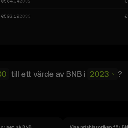
€564,94
2032
€
€593,19
2033
€
till ett värde av
BNB
i
2023
?
n priset på BNB
Visa prishistoriken för B