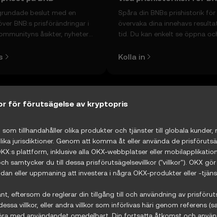
lgrundade beslut med en
Spåra din BNBs prishistorik för 
över BNB:s prisförändringar i
övervaka dina innehavs resulta
communityns åsikter, nyheter
tid. Du kan enkelt se öppna oc
et mer.
stängda värden, toppar, dalar
handelsvolymer med hjälp av t
s
Kolla in
nedan.
kor för förutsägelse av kryptopris
reum
ETH
€1 658,45
+0,49 %
som tillhandahåller olika produkter och tjänster till globala kunder, 
 olika jurisdiktioner. Genom att komma åt eller använda de prisförut
oin
USDC
€0,86543
−0,03 %
XRP
XRP
€0,8868
−0,
OKX:s plattform, inklusive alla OKX-webbplatser eller mobilapplikatio
och samtycker du till dessa prisförutsägelsevillkor ("villkor"). OKX gör
dan eller uppmaning att investera i några OKX-produkter eller -tjäns
X
€0,28314
+0,10 %
nt, eftersom de reglerar din tillgång till och användning av prisföru
%
ssa villkor, eller andra villkor som införlivas häri genom referens
phöra med användandet omedelbart. Din fortsatta åtkomst och använ