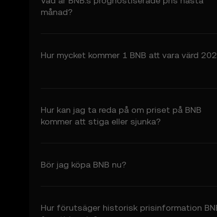
Vad är BNB:s prognostiserade pris nästa
ansvar för all tillit till
månad?
5.3 I den utsträckning d
säljbarhet och lämplighe
prisförutsägelsefunktio
Hur mycket kommer 1 BNB att vara värd 20
6. Riskupplysning
6.1 Kryptotillgångar med
Kryptotillgångar kanske 
6.2 Du tar frivilligt på 
7. Ansvarsbegränsni
Hur kan jag ta reda på om priset på BNB
7.1 I den utsträckning d
kommer att stiga eller sjunka?
oförutsedda skador elle
7.2 OKX:s ansvar är begr
prisförutsägelsefunkti
Bör jag köpa BNB nu?
8. Ersättning
8.1 Du samtycker till a
härrör från:
• Din användning av pri
Hur förutsäger historisk prisinformation BN
• Ditt brott mot dessa vi