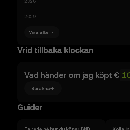
2028
2029
Visa alla
Vrid tillbaka klockan
Vad händer om jag köpt
€
Beräkna
Guider
Ta reda på hur du köper BNB
Kolla i