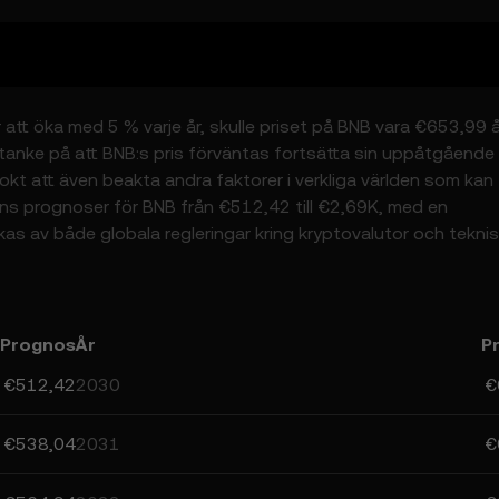
att öka med 5 % varje år, skulle priset på BNB vara €653,99 å
anke på att BNB:s pris förväntas fortsätta sin uppåtgående
lokt att även beakta andra faktorer i verkliga världen som kan
ns prognoser för BNB från €512,42 till €2,69K, med en
s av både globala regleringar kring kryptovalutor och tekni
om BNB:s prognoser kan hjälpa dig att fatta välgrundade beslu
te utgör finansiell rådgivning.
Prognos
År
P
€512,42
2030
€
€538,04
2031
€