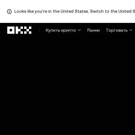
Looks like you're in the United States. Switch to the United S
Перейти к основному контенту
Купить крипто
Рынки
Торговать