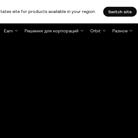
tates site for products available in your region.
Switch site
Earn
Решения для корпораций
Orbit
Разное