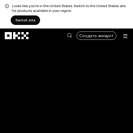
Looks like you're in the United States. Switch to the United States site
for products available in your region.
Switch site
Перейти к основному контенту
Создать аккаунт