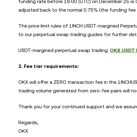
funding rate before 16:00 (UTC) on December 25 is 0.
adjusted back to the normal 0.75% (the funding fee 
The price limit rules of 1INCH USDT-margined Perpetu
to our perpetual swap trading guides for further deta
USDT-margined perpetual swap trading:
OKX USDT M
2. Fee tier requirements:
OKX will offer a ZERO transaction fee in the 1INCHU
trading volume generated from zero-fee pairs will not
Thank you for your continued support and we assure 
Regards,
OKX