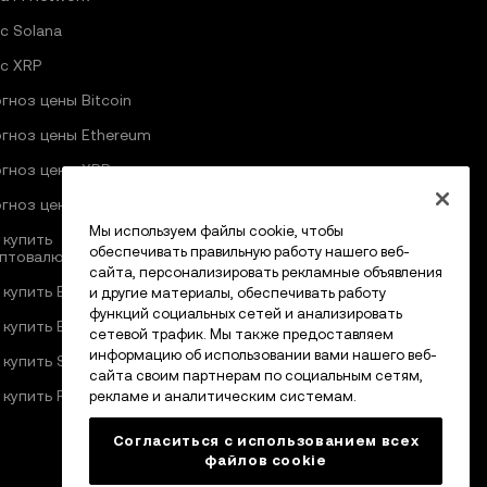
с Solana
с XRP
гноз цены Bitcoin
гноз цены Ethereum
гноз цены XRP
гноз цены Pi Network
Мы используем файлы cookie, чтобы
 купить
обеспечивать правильную работу нашего веб-
птовалюту
сайта, персонализировать рекламные объявления
 купить Bitcoin
и другие материалы, обеспечивать работу
функций социальных сетей и анализировать
 купить Ethereum
сетевой трафик. Мы также предоставляем
информацию об использовании вами нашего веб-
 купить Solana
сайта своим партнерам по социальным сетям,
 купить Pi Network
рекламе и аналитическим системам.
Согласиться с использованием всех
файлов cookie