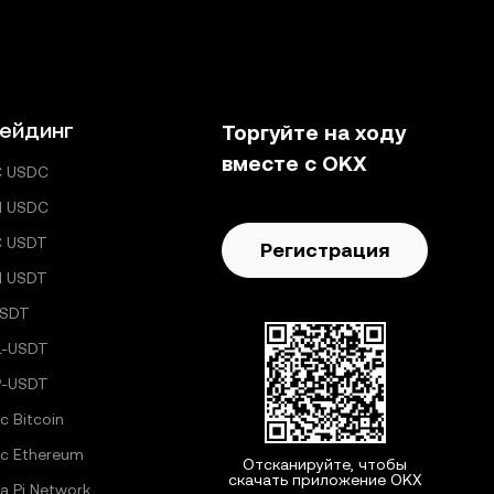
ейдинг
Торгуйте на ходу
вместе с OKX
C USDC
H USDC
C USDT
Регистрация
H USDT
USDT
L-USDT
P-USDT
с Bitcoin
с Ethereum
Отсканируйте, чтобы
скачать приложение OKX
а Pi Network