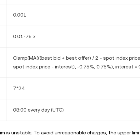
0.001
0.01-75 x
Clamp(MA(((best bid + best offer) / 2 - spot index pric
spot index price - interest), -0.75%, 0.75%), interest = 
7*24
08:00 every day (UTC)
m is unstable. To avoid unreasonable charges, the upper limi