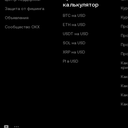
калькулятор
Кур
Защита от фишинга
BTC на USD
Кур
Объявления
ETH на USD
Про
Сообщество ОКХ
USDT на USD
Про
SOL на USD
Про
XRP на USD
Про
PI в USD
Как
кри
Как
Как
Как
Как