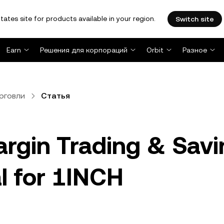
tates site for products available in your region.
Switch site
Earn
Решения для корпораций
Orbit
Разное
рговли
Статья
rgin Trading & Sav
l for 1INCH