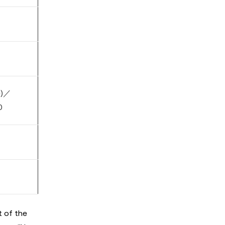
e)／
0
t of the