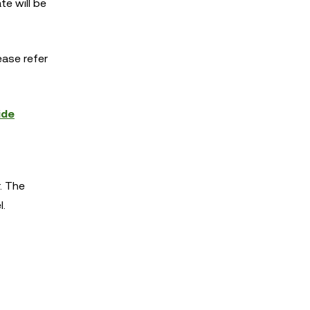
te will be
ease refer
ide
. The
l.