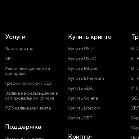
Услуги
Купить крипто
Тр
Партнерство
Купить USDT
BT
API
Купить USDC
ET
Рыночные данные за
Купить Bitcoin
BT
все время
Купить Ethereum
ET
График комиссий CEX
Купить ADA
PI 
Заявка на размещение в
котировальном списке
Купить Solana
SO
P2P‑заявка мерчанта
Купить Litecoin
XR
Купить XRP
Кур
Поддержка
Кур
Крипто-
Цен
Центр поддержки