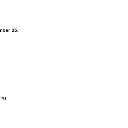
mber
25.
ing.