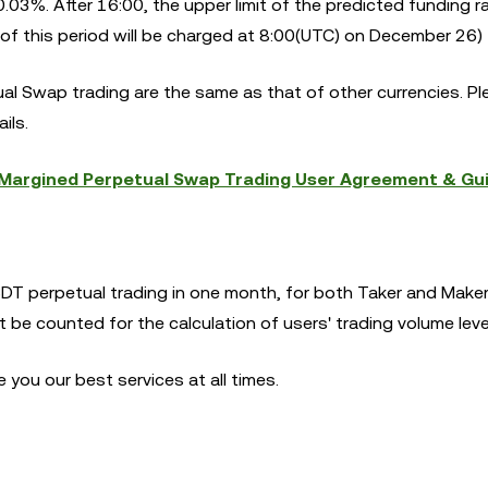
03%. After 16:00, the upper limit of the predicted funding ra
of this period will be charged at 8:00(UTC) on December 26)
al Swap trading are the same as that of other currencies. Pl
ils.
argined Perpetual Swap Trading User Agreement & Gu
SDT perpetual trading in one month, for both Taker and Maker
 be counted for the calculation of users' trading volume leve
you our best services at all times.