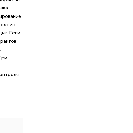
авка
сирование
 резкие
ции. Если
трактов
.
При
я
контроля