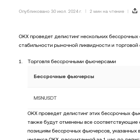
Опубликовано 30 июл. 2024 г.
2 мин на чтение
OKX проведет делистинг нескольких бессрочных
стабильности рыночной ликвидности и торговой
Торговля бессрочными фьючерсами
Бессрочные фьючерсы
MSNUSDT
OKX проведет делистинг этих бессрочных фью
также будут отменены все соответствующие о
позициям бессрочных фьючерсов, указанных 
индекса OKX, рассчитанной за 1 час до делис