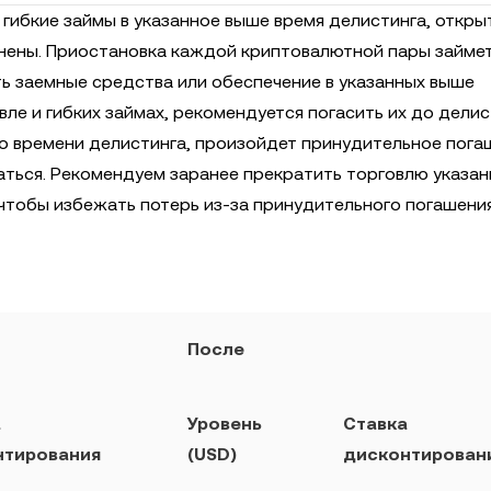
гибкие займы в указанное выше время делистинга, откры
нены. Приостановка каждой криптовалютной пары займе
ть заемные средства или обеспечение в указанных выше
е и гибких займах, рекомендуется погасить их до делис
о времени делистинга, произойдет принудительное пога
аться. Рекомендуем заранее прекратить торговлю указа
 чтобы избежать потерь из-за принудительного погашения
После
а
Уровень
Ставка
нтирования
(USD)
дисконтирован