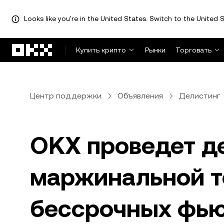
Looks like you're in the United States. Switch to the United S
Перейти к основному контенту
Купить крипто
Рынки
Торговать
Центр поддержки
Объявления
Делистинг
OKX проведет д
маржинальной т
бессрочных фью