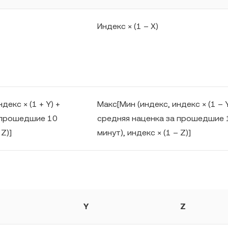
Индекс × (1 – X)
декс × (1 + Y) +
Макс[Мин (индекс, индекс × (1 – Y
 прошедшие 10
средняя наценка за прошедшие 
 Z)]
минут), индекс × (1 – Z)]
Y
Z