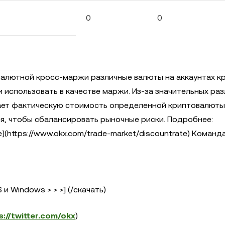
0
0
валютной кросс-маржи различные валюты на аккаунтах к
использовать в качестве маржи. Из-за значительных раз
ет фактическую стоимость определенной криптовалюты 
я, чтобы сбалансировать рыночные риски. Подробнее:
e](https://www.okx.com/trade-market/discountrate) Команд
и Windows > > >] (/скачать)
s://twitter.com/okx
)