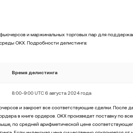
 фьючерсов и маржинальных торговых пар для поддержа
 среды OKX. Подробности делистинга:
Время делистинга
8:00-9:00 UTC 6 августа 2024 года
черсов и закроет все соответствующие сделки. После д
рдера в книге ордеров. OKX произведет поставку по вс
выше, по средней арифметической цене соответствующе
тинга. Если индексная цена существенно отклоняется от 