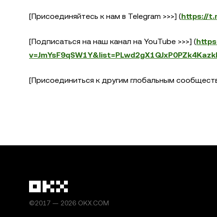
[Присоединяйтесь к нам в Telegram >>>] (
https://t
[Подписаться на наш канал на YouTube >>>] (
http
v=JmYsF9qSW1Y&list=PLwd2gX1QJxP0PZk4Kazk
[Присоединиться к другим глобальным сообществ
©2017 — 2026 OKX.COM