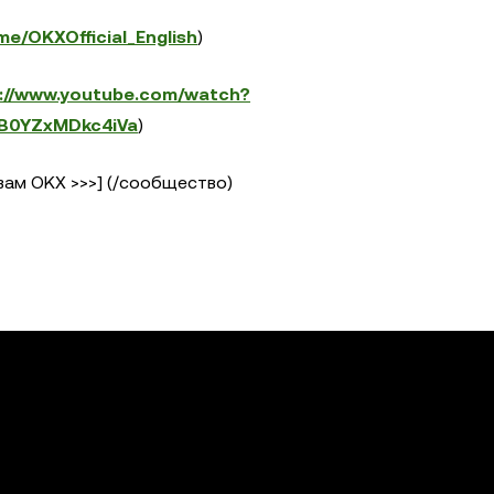
.me/OKXOfficial_English
)
s://www.youtube.com/watch?
B0YZxMDkc4iVa
)
ам OKX >>>] (/сообщество)