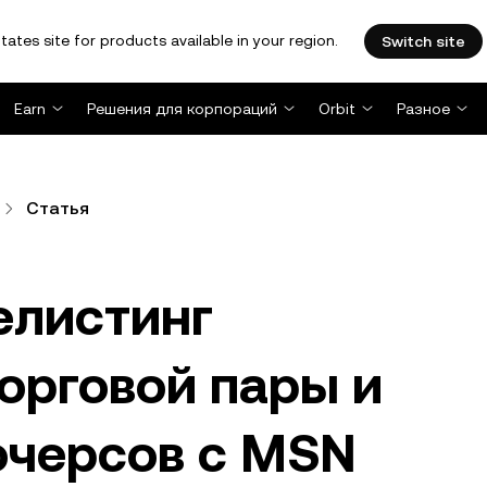
tates site for products available in your region.
Switch site
Earn
Решения для корпораций
Orbit
Разное
Статья
елистинг
орговой пары и
черсов с MSN