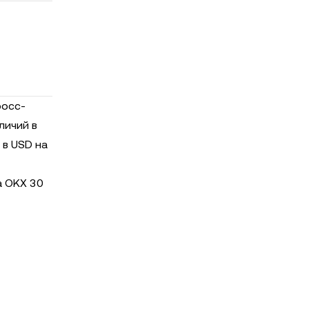
росс-
личий в
в USD на
а OKX 30