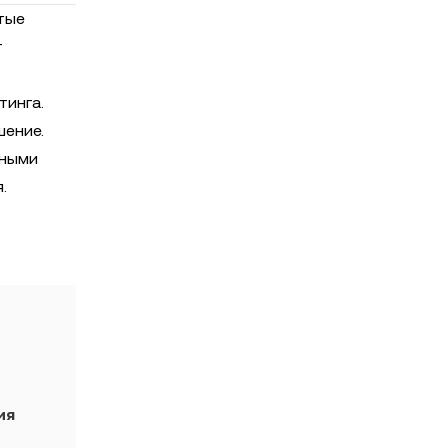
тые
т
тинга.
шение.
нными
.
ия