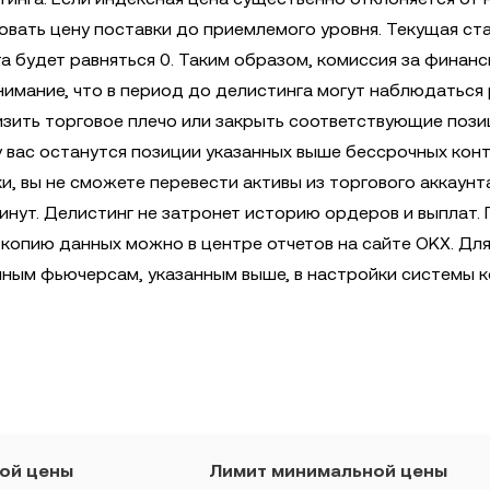
овать цену поставки до приемлемого уровня. Текущая ст
а будет равняться 0. Таким образом, комиссия за финан
внимание, что в период до делистинга могут наблюдаться
изить торговое плечо или закрыть соответствующие пози
 у вас останутся позиции указанных выше бессрочных кон
и, вы не сможете перевести активы из торгового аккаунта
инут. Делистинг не затронет историю ордеров и выплат. 
копию данных можно в центре отчетов на сайте OKX. Дл
чным фьючерсам, указанным выше, в настройки системы 
ой цены
Лимит минимальной цены