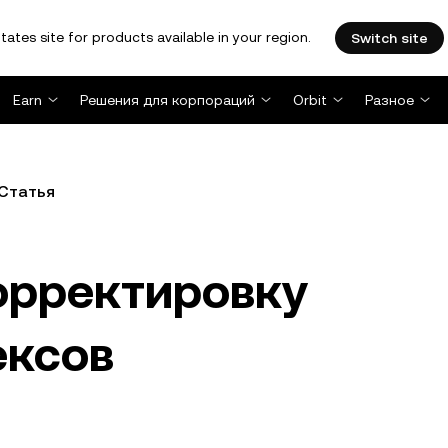
tates site for products available in your region.
Switch site
Earn
Решения для корпораций
Orbit
Разное
Статья
орректировку
ексов