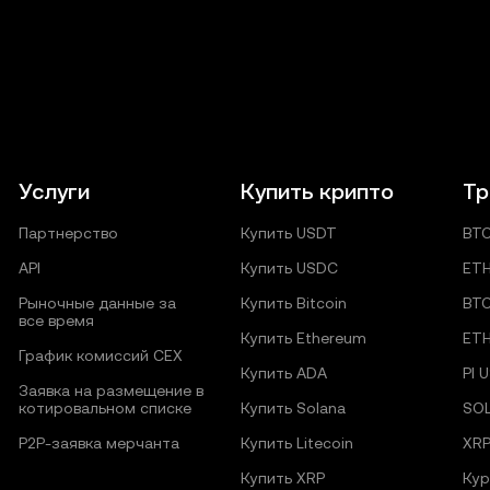
Услуги
Купить крипто
Тр
Партнерство
Купить USDT
BT
API
Купить USDC
ET
Рыночные данные за
Купить Bitcoin
BT
все время
Купить Ethereum
ET
График комиссий CEX
Купить ADA
PI 
Заявка на размещение в
котировальном списке
Купить Solana
SO
P2P‑заявка мерчанта
Купить Litecoin
XR
Купить XRP
Кур