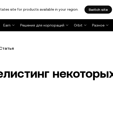
tates site for products available in your region.
Switch site
Earn
Решения для корпораций
Orbit
Разное
Статья
елистинг некоторы