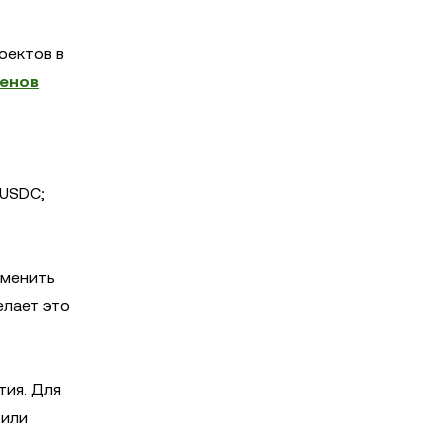
оектов в
кенов
/USDC;
тменить
елает это
тия. Для
или