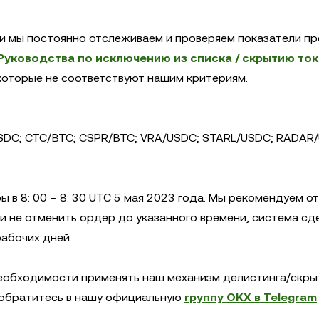
и мы постоянно отслеживаем и проверяем показатели пр
Руководства по исключению из списка / скрытию то
которые не соответствуют нашим критериям.
DC; CTC/BTC; CSPR/BTC; VRA/USDC; STARL/USDC; RADAR
 в 8: 00 – 8: 30 UTC 5 мая 2023 года. Мы рекомендуем о
и не отменить ордер до указанного времени, система сд
рабочих дней.
еобходимости применять наш механизм делистинга/скры
 обратитесь в нашу официальную
группу OKX в Telegram