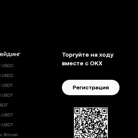
ейдинг
Торгуйте на ходу
вместе с OKX
C USDC
H USDC
C USDT
Регистрация
H USDT
USDT
L-USDT
P-USDT
с Bitcoin