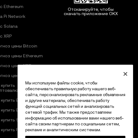
с Ethereum
Отсканируйте, чтобы
скачать приложение OKX
а Pi Network
с Solana
с XRP
гноз цены Bitcoin
гноз цены Ethereum
гноз цены XRP
гноз цены Pi Network
Мы используем файлы cookie, чтобы
 купить
обеспечивать правильную работу нашего веб-
птовалюту
сайта, персонализировать рекламные объявления
 купить Bitcoin
и другие материалы, обеспечивать работу
функций социальных сетей и анализировать
 купить Ethereum
сетевой трафик. Мы также предоставляем
информацию об использовании вами нашего веб-
 купить Solana
сайта своим партнерам по социальным сетям,
 купить Pi Network
рекламе и аналитическим системам.