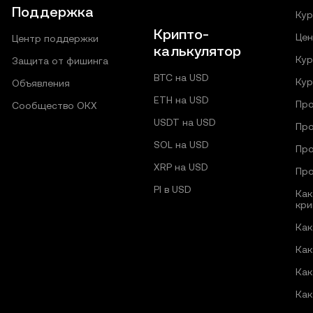
Поддержка
Кур
Крипто-
Цен
Центр поддержки
калькулятор
Кур
Защита от фишинга
BTC на USD
Кур
Объявления
ETH на USD
Про
Сообщество ОКХ
USDT на USD
Про
SOL на USD
Про
XRP на USD
Про
PI в USD
Как
кри
Как
Как
Как
Как