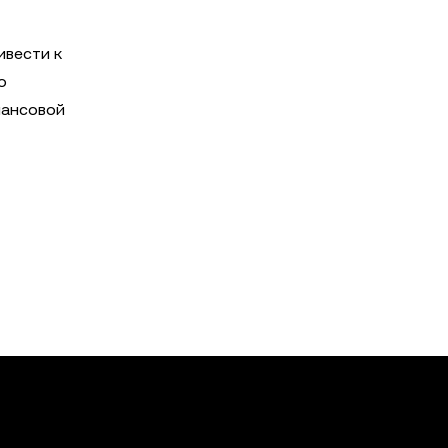
ивести к
о
нансовой