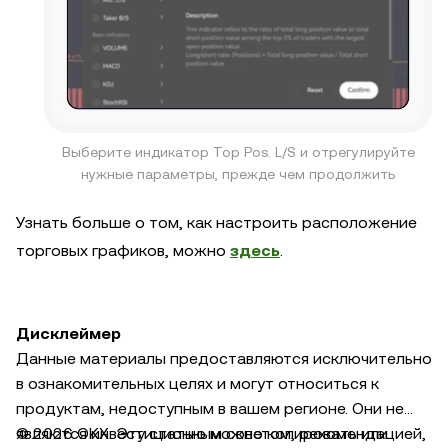
Выберите индикатор Top Pos. L/S и отрегулируйте
нужные параметры, прежде чем продолжить
Узнать больше о том, как настроить расположение
торговых графиков, можно
здесь
.
Дисклеймер
Данные материалы предоставляются исключительно
в ознакомительных целях и могут относиться к
продуктам, недоступным в вашем регионе. Они не
являются инвестиционным советом, рекомендацией,
© 2026 OKX. Эту статью можно копировать или