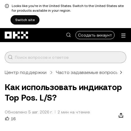
Looks like you're in the United States. Switch to the United States site
for products available in your region.
Switch site
Перейти к основному контенту
Создать аккаунт
Центр поддержки
Часто задаваемые вопросы
Т
Как использовать индикатор
Top Pos. L/S?
Обновлено 5 авг. 2026 г.
2 мин на чтение
16