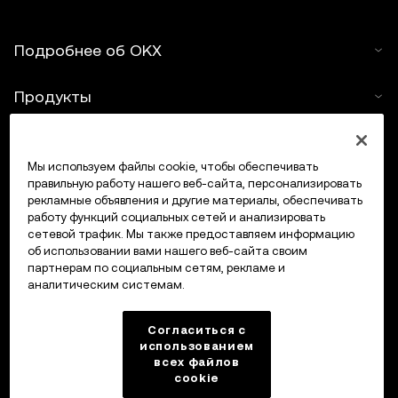
ответственности за ошибки, упущения или мнения,
выраженные в представленной информации. Для
Подробнее об OKX
Web3-кошелька OKX и рынка NFT OKX действуют
разные условия использования, ознакомиться с
Продукты
которыми можно на
www.okx.com
.
Услуги
Мы используем файлы cookie, чтобы обеспечивать
правильную работу нашего веб-сайта, персонализировать
Поддержка
рекламные объявления и другие материалы, обеспечивать
работу функций социальных сетей и анализировать
Купить крипто
сетевой трафик. Мы также предоставляем информацию
об использовании вами нашего веб-сайта своим
партнерам по социальным сетям, рекламе и
Крипто-калькулятор
аналитическим системам.
Трейдинг
Согласиться с
использованием
всех файлов
cookie