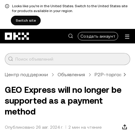
Looks like you're in the United States. Switch to the United States site
for products available in your region.
Switch site
Перейти к основному контенту
Создать аккаунт
Центр поддержки
Объявления
P2P-торговля
GEO Express will no longer be
supported as a payment
method
Опубликовано 26 авг. 2024 г.
2 мин на чтение