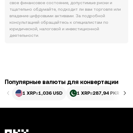
свое финансовое состояние, допустимые риски и
тщательно обдумайте, подходит ли вам торговля или
владение цифровыми активами. За подробной
консультацией обращайтесь к специалистам по
юридической, налоговой и инвестиционной
деятельности.
Популярные валюты для конвертации
1 XRP
в
1,036 USD
1 XRP
в
287,94 PKR