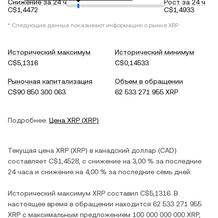
Снижение за 24 ч
Рост за 24 ч
C$1,4472
C$1,4933
* Следующие данные показывают информацию о рынке
XRP
.
Исторический максимум
Исторический минимум
C$5,1316
C$0,14533
Рыночная капитализация
Объем в обращении
C$90 850 300 063
62 533 271 955 XRP
Подробнее:
Цена
XRP
(
XRP
)
Текущая цена
XRP
(
XRP
) в
канадский доллар
(
CAD
)
составляет
C$1,4528
, c
снижение
на
3,00 %
за последние
24 часа и
снижение
на
4,00 %
за последние семь дней.
Исторический максимум
XRP
составил
C$5,1316
. В
настоящее время в обращении находится
62 533 271 955
XRP
с максимальным предложением
100 000 000 000 XRP
,