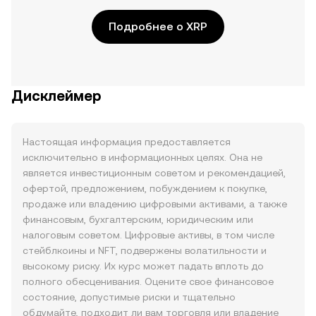
Подробнее о XRP
Дисклеймер
Настоящая информация предоставляется
исключительно в информационных целях. Она не
является инвестиционным советом и рекомендацией,
офертой, предложением, побуждением к покупке,
продаже или владению цифровыми активами, а также
финансовым, бухгалтерским, юридическим или
налоговым советом. Цифровые активы, в том числе
стейблкоины и NFT, подвержены волатильности и
высокому риску. Их курс может падать вплоть до
полного обесценивания. Оцените свое финансовое
состояние, допустимые риски и тщательно
обдумайте, подходит ли вам торговля или владение