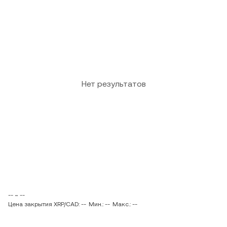
Нет результатов
-- ~ --
Цена закрытия XRP/CAD: --
Мин.: --
Макс.: --