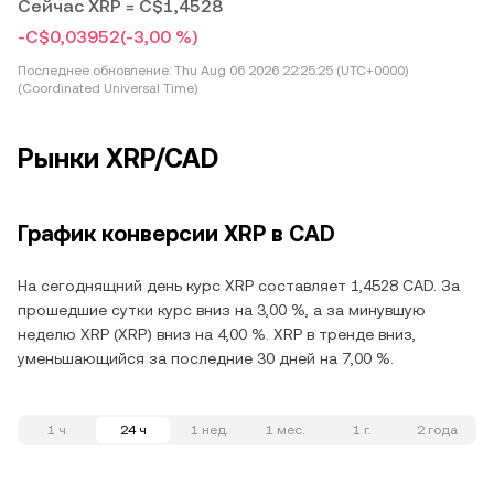
Сейчас XRP = C$1,4528
-C$0,03952
(-3,00 %)
Последнее обновление:
Thu Aug 06 2026 22:25:25 (UTC+0000)
(Coordinated Universal Time)
Рынки XRP/CAD
График конверсии XRP в CAD
На сегоднящний день курс XRP составляет 1,4528 CAD. За
прошедшие сутки курс вниз на 3,00 %, а за минувшую
неделю XRP (XRP) вниз на 4,00 %. XRP в тренде вниз,
уменьшающийся за последние 30 дней на 7,00 %.
1 ч
24 ч
1 нед.
1 мес.
1 г.
2 года