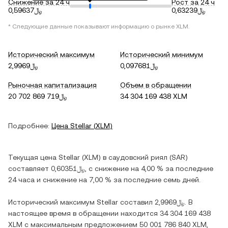
Снижение за 24 ч
Рост за 24 ч
﷼0,63239
﷼0,59637
* Следующие данные показывают информацию о рынке
XLM
.
Исторический максимум
Исторический минимум
﷼0,097681
﷼2,9969
Рыночная капитализация
Объем в обращении
﷼20 702 869 719
34 304 169 438 XLM
Подробнее:
Цена
Stellar
(
XLM
)
Текущая цена
Stellar
(
XLM
) в
саудовский риял
(
SAR
)
составляет
﷼0,60351
, c
снижение
на
4,00 %
за последние
24 часа и
снижение
на
7,00 %
за последние семь дней.
Исторический максимум
Stellar
составил
﷼2,9969
. В
настоящее время в обращении находится
34 304 169 438
XLM
с максимальным предложением
50 001 786 840 XLM
,