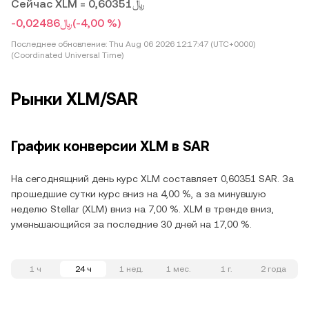
Сейчас XLM = ﷼0,60351
-﷼0,02486
(-4,00 %)
Последнее обновление:
Thu Aug 06 2026 12:17:47 (UTC+0000)
(Coordinated Universal Time)
Рынки XLM/SAR
График конверсии XLM в SAR
На сегоднящний день курс XLM составляет 0,60351 SAR. За
прошедшие сутки курс вниз на 4,00 %, а за минувшую
неделю Stellar (XLM) вниз на 7,00 %. XLM в тренде вниз,
уменьшающийся за последние 30 дней на 17,00 %.
1 ч
24 ч
1 нед.
1 мес.
1 г.
2 года