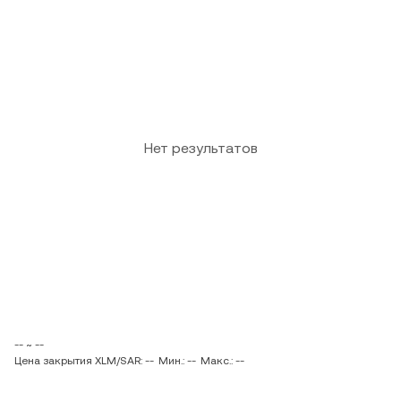
Нет результатов
-- ~ --
Цена закрытия XLM/SAR: --
Мин.: --
Макс.: --