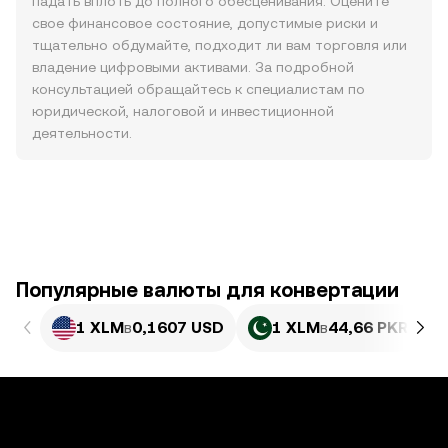
падать вплоть до полного обесценивания. Оцените
свое финансовое состояние, допустимые риски и
тщательно обдумайте, подходит ли вам торговля или
владение цифровыми активами. За подробной
консультацией обращайтесь к специалистам по
юридической, налоговой и инвестиционной
деятельности.
Популярные валюты для конвертации
1 XLM
в
0,1607 USD
1 XLM
в
44,66 PKR