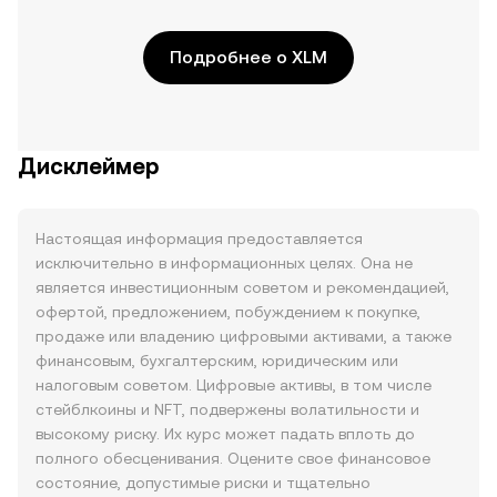
Подробнее о XLM
Дисклеймер
Настоящая информация предоставляется
исключительно в информационных целях. Она не
является инвестиционным советом и рекомендацией,
офертой, предложением, побуждением к покупке,
продаже или владению цифровыми активами, а также
финансовым, бухгалтерским, юридическим или
налоговым советом. Цифровые активы, в том числе
стейблкоины и NFT, подвержены волатильности и
высокому риску. Их курс может падать вплоть до
полного обесценивания. Оцените свое финансовое
состояние, допустимые риски и тщательно