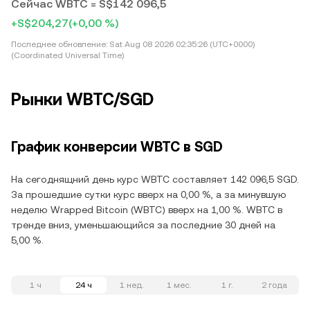
Сейчас WBTC = S$142 096,5
+S$204,27
(+0,00 %)
Последнее обновление:
Sat Aug 08 2026 02:35:26 (UTC+0000)
(Coordinated Universal Time)
Рынки WBTC/SGD
График конверсии WBTC в SGD
На сегоднящний день курс WBTC составляет 142 096,5 SGD.
За прошедшие сутки курс вверх на 0,00 %, а за минувшую
неделю Wrapped Bitcoin (WBTC) вверх на 1,00 %. WBTC в
тренде вниз, уменьшающийся за последние 30 дней на
5,00 %.
1 ч
24 ч
1 нед.
1 мес.
1 г.
2 года