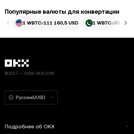
Популярные валюты для конвертации
1 WBTC
в
111 160,5 USD
1 WBTC
в
30 888 
©2017 — 2026 OKX.COM
Русский/USD
Подробнее об OKX