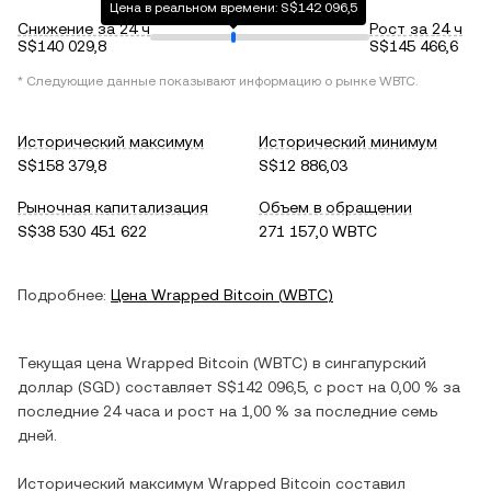
Цена в реальном времени: S$142 096,5
Снижение за 24 ч
Рост за 24 ч
S$140 029,8
S$145 466,6
* Следующие данные показывают информацию о рынке
WBTC
.
Исторический максимум
Исторический минимум
S$158 379,8
S$12 886,03
Рыночная капитализация
Объем в обращении
S$38 530 451 622
271 157,0 WBTC
Подробнее:
Цена
Wrapped Bitcoin
(
WBTC
)
Текущая цена
Wrapped Bitcoin
(
WBTC
) в
сингапурский
доллар
(
SGD
) составляет
S$142 096,5
, c
рост
на
0,00 %
за
последние 24 часа и
рост
на
1,00 %
за последние семь
дней.
Исторический максимум
Wrapped Bitcoin
составил