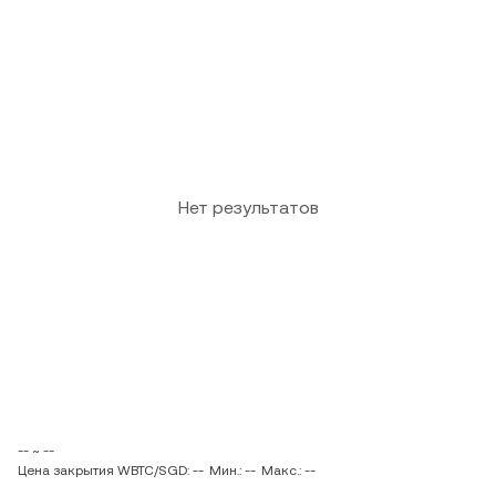
Нет результатов
-- ~ --
Цена закрытия WBTC/SGD: --
Мин.: --
Макс.: --